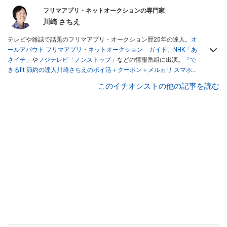
フリマアプリ・ネットオークションの専門家
川崎 さちえ
テレビや雑誌で話題のフリマアプリ・オークション歴20年の達人。
オ
ールアバウト フリマアプリ・ネットオークション ガイド
。
NHK「あ
さイチ」
や
フジテレビ「ノンストップ」
などの情報番組に出演。
『で
きるfit 節約の達人川崎さちえのポイ活＋クーポン＋メルカリ スマホで
おトク術』（インプレス刊）
、
『「ゆる副業」のはじめかた メルカリ
このイチオシストの他の記事を読む
スマホ1つでスキマ時間に効率的に稼ぐ！』（翔泳社刊）
ほか著書多
数。ブログは
「川崎さちえのごちゃまぜ日記」
。
■経歴：2003年、夫が子育てをするために、突然会社を辞める。翌月
からの給料が０円になり、家にいながら、しかも空いた時間でできる
オークションに目をつける。しかし、取引の仕方がわからずに、まず
は落札者として参加。その後、出品者側にまわり、家の中の物を出品
しまくる。出品する物がほぼなくなってからは、仕入れを経験。ネッ
トオークションを生活の一部に取り入れるべく、「ネットオークショ
ンやフリマアプリは生活のインフラになる」という考えを持つ。また
消費税増税の社会においては、ネットオークションやフリマアプリが
家計の救世主になりえると考え、業者とは違う視点でユーザーとして
参加中。