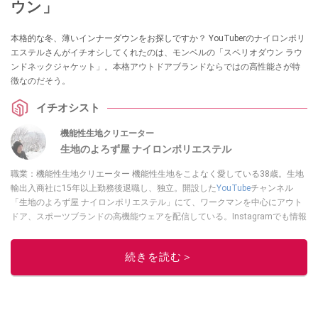
ウン」
本格的な冬、薄いインナーダウンをお探しですか？ YouTuberのナイロンポリ
エステルさんがイチオシしてくれたのは、モンベルの「スペリオダウン ラウ
ンドネックジャケット」。本格アウトドアブランドならではの高性能さが特
徴なのだそう。
イチオシスト
機能性生地クリエーター
生地のよろず屋 ナイロンポリエステル
職業：機能性生地クリエーター 機能性生地をこよなく愛している38歳。生地
輸出入商社に15年以上勤務後退職し、独立。開設した
YouTube
チャンネル
「生地のよろず屋 ナイロンポリエステル」にて、ワークマンを中心にアウト
ドア、スポーツブランドの高機能ウェアを配信している。Instagramでも情報
発信している
このイチオシストの他の記事を読む
続きを読む＞