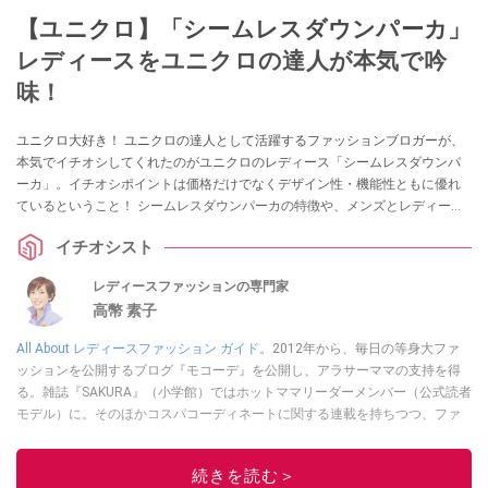
【ユニクロ】「シームレスダウンパーカ」
レディースをユニクロの達人が本気で吟
味！
ユニクロ大好き！ ユニクロの達人として活躍するファッションブロガーが、
本気でイチオシしてくれたのがユニクロのレディース「シームレスダウンパ
ーカ」。イチオシポイントは価格だけでなくデザイン性・機能性ともに優れ
ているということ！ シームレスダウンパーカの特徴や、メンズとレディース
それぞれのサイズ感などを教えていただきました。
イチオシスト
レディースファッションの専門家
高幣 素子
All About レディースファッション ガイド
。2012年から、毎日の等身大ファ
ッションを公開するブログ『モコーデ』を公開し、アラサーママの支持を得
る。雑誌『SAKURA』（小学館）ではホットママリーダーメンバー（公式読者
モデル）に。そのほかコスパコーディネートに関する連載を持ちつつ、ファ
ッションブロガーとしてメディア出演も行う。
Instagram
も随時更新中。
このイチオシストの他の記事を読む
続きを読む＞