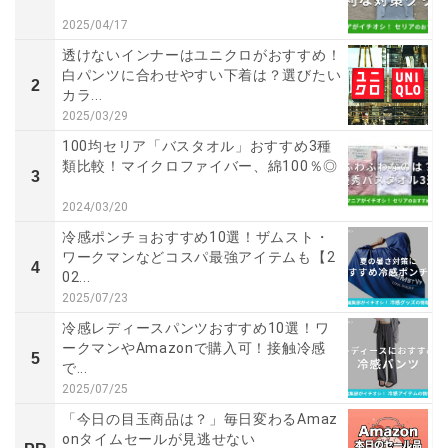
2025/04/17
透けないインナーはユニクロがおすすめ！
白パンツに合わせやすい下着は？選びたい
2
カラ...
2025/03/29
100均セリア「バスタオル」おすすめ3種
類比較！マイクロファイバー、綿100％◎
3
2024/03/20
冷感ポンチョおすすめ10選！ザムスト・
ワークマンなどコスパ最強アイテムも【2
4
02...
2025/07/23
冷感レディースパンツおすすめ10選！ワ
ークマンやAmazonで購入可！接触冷感
5
で...
2025/07/25
「今日の目玉商品は？」毎日変わるAmaz
onタイムセールが見逃せない