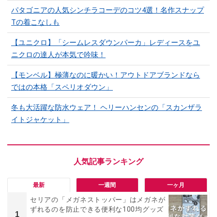
パタゴニアの人気シンチラコーデのコツ4選！名作スナップ
Tの着こなしも
【ユニクロ】「シームレスダウンパーカ」レディースをユ
ニクロの達人が本気で吟味！
【モンベル】極薄なのに暖かい！アウトドアブランドなら
ではの本格「スペリオダウン」
冬も大活躍な防水ウェア！ ヘリーハンセンの「スカンザラ
イトジャケット」
最新
一週間
一ヶ月
セリアの「メガネストッパー」はメガネが
ずれるのを防止できる便利な100均グッズ
1