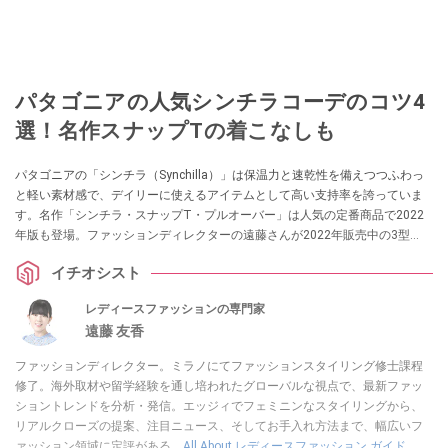
パタゴニアの人気シンチラコーデのコツ4
選！名作スナップTの着こなしも
パタゴニアの「シンチラ（Synchilla）」は保温力と速乾性を備えつつふわっ
と軽い素材感で、デイリーに使えるアイテムとして高い支持率を誇っていま
す。名作「シンチラ・スナップT・プルオーバー」は人気の定番商品で2022
年版も登場。ファッションディレクターの遠藤さんが2022年販売中の3型
と、男女ともに参考になるおしゃれコーデ4選を紹介。着こなしのコツを解説
イチオシスト
します。
レディースファッションの専門家
遠藤 友香
ファッションディレクター。ミラノにてファッションスタイリング修士課程
修了。海外取材や留学経験を通し培われたグローバルな視点で、最新ファッ
ショントレンドを分析・発信。エッジィでフェミニンなスタイリングから、
リアルクローズの提案、注目ニュース、そしてお手入れ方法まで、幅広いフ
ァッション領域に定評がある。
All About レディースファッション ガイド
。