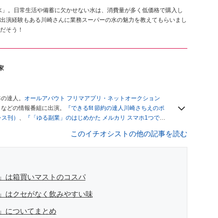
い水」。日常生活や備蓄に欠かせない水は、消費量が多く低価格で購入し
出演経験もある川崎さんに業務スーパーの水の魅力を教えてもらいまし
だそう！
家
年の達人。
オールアバウト フリマアプリ・ネットオークション
」
などの情報番組に出演。
『できるfit 節約の達人川崎さちえのポ
レス刊）
、
『「ゆる副業」のはじめかた メルカリ スマホ1つでス
ブログは
「川崎さちえのごちゃまぜ日記」
。
このイチオシストの他の記事を読む
辞める。翌月からの給料が０円になり、家にいながら、しかも空
引の仕方がわからずに、まずは落札者として参加。その後、出
がほぼなくなってからは、仕入れを経験。ネットオークション
フリマアプリは生活のインフラになる」という考えを持つ。ま
リマアプリが家計の救世主になりえると考え、業者とは違う視
」は箱買いマストのコスパ
」はクセがなく飲みやすい味
」についてまとめ