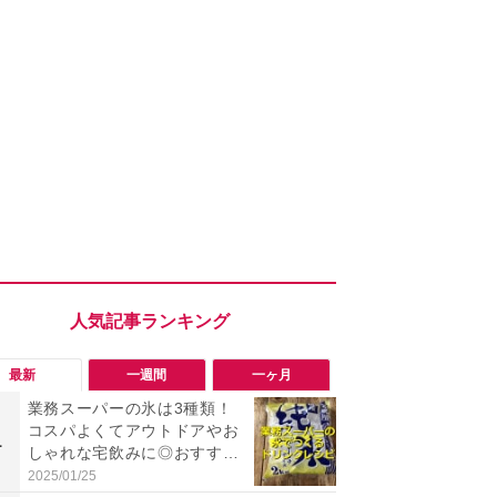
最新
一週間
一ヶ月
業務スーパーの氷は3種類！
「勝手にデ
コスパよくてアウトドアやお
る!?」Win
1
1
しゃれな宅飲みに◎おすすめ
オフにして最
は2kg「純氷 オーロラアイ
身を守る技
2025/01/25
2026/08/05