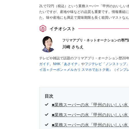
2Lで72円（税込）という業務スーパー「甲州のおいし
たいですが、産地や味などの品質も重要です。情報番組に
た。味や産地にも満足で賞味期限も長く箱買いマストなん
イチオシスト
フリマアプリ・ネットオークションの専門
川崎 さちえ
テレビや雑誌で話題のフリマアプリ・オークション歴20
ガイド
。
NHK「あさイチ」
や
フジテレビ「ノンストップ
イ活＋クーポン＋メルカリ スマホでおトク術』（インプ
キマ時間に効率的に稼ぐ！』（翔泳社刊）
ほか著書多数。
■経歴：2003年、夫が子育てをするために、突然会社を
いた時間でできるオークションに目をつける。しかし、取
品者側にまわり、家の中の物を出品しまくる。出品する物
目次
を生活の一部に取り入れるべく、「ネットオークションや
た消費税増税の社会においては、ネットオークションやフ
■業務スーパーの水「甲州のおいしい水
点でユーザーとして参加中。
■業務スーパーの水「甲州のおいしい水
■業務スーパーの水「甲州のおいしい水