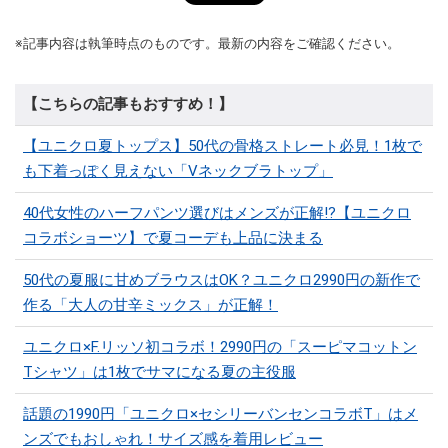
※記事内容は執筆時点のものです。最新の内容をご確認ください。
【こちらの記事もおすすめ！】
【ユニクロ夏トップス】50代の骨格ストレート必見！1枚で
も下着っぽく見えない「Vネックブラトップ」
40代女性のハーフパンツ選びはメンズが正解!?【ユニクロ
コラボショーツ】で夏コーデも上品に決まる
50代の夏服に甘めブラウスはOK？ユニクロ2990円の新作で
作る「大人の甘辛ミックス」が正解！
ユニクロ×F.リッソ初コラボ！2990円の「スーピマコットン
Tシャツ」は1枚でサマになる夏の主役服
話題の1990円「ユニクロ×セシリーバンセンコラボT」はメ
ンズでもおしゃれ！サイズ感を着用レビュー