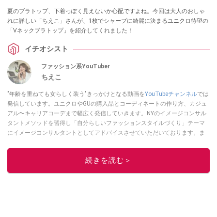
夏のブラトップ、下着っぽく見えないか心配ですよね。今回は大人のおしゃ
れに詳しい「ちえこ」さんが、1枚でシャープに綺麗に決まるユニクロ待望の
「Vネックブラトップ」を紹介してくれました！
イチオシスト
ファッション系YouTuber
ちえこ
"年齢を重ねても女らしく装う"きっかけとなる動画を
YouTubeチャンネル
では
発信しています。ユニクロやGUの購入品とコーディネートの作り方、カジュ
アル〜キャリアコーデまで幅広く発信していきます。NYのイメージコンサル
タントメソッドを習得し「自分らしいファッションスタイルづくり」テーマ
にイメージコンサルタントとしてアドバイスさせていただいております。ま
た、自身のキャリアコーデでもそのメソッドを活用し、経験とスキルを日々
積み上げ続けている外資系企業のコンサルタント（25年以上のキャリア）か
続きを読む＞
つ２児の母です。
このイチオシストの他の記事を読む