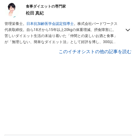
食事ダイエットの専門家
松田 真紀
管理栄養士。
日本抗加齢医学会認定指導士
。株式会社バードワークス
代表取締役。自ら18才から15年以上20kgの体重増減、摂食障害に。
苦しいダイエット生活の末辿り着いた「仲間との楽しいお酒と食事」
が「無理しない、簡単なダイエット法」として好評を博し、300以上
の施設団体など多方面で活躍中。著書『居酒屋ダイエット』も好評発
このイチオシストの他の記事を読む
売中。