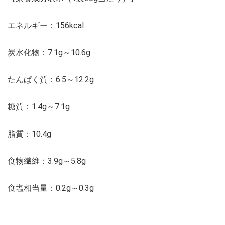
エネルギー：156kcal
炭水化物：7.1g～10.6g
たんぱく質：6.5～12.2g
糖質：1.4g～7.1g
脂質：10.4g
食物繊維：3.9g～5.8g
食塩相当量：0.2g～0.3g