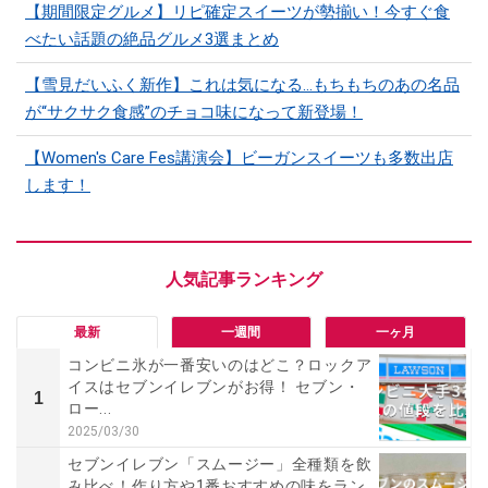
【期間限定グルメ】リピ確定スイーツが勢揃い！今すぐ食
べたい話題の絶品グルメ3選まとめ
【雪見だいふく新作】これは気になる…もちもちのあの名品
が“サクサク食感”のチョコ味になって新登場！
【Women's Care Fes講演会】ビーガンスイーツも多数出店
します！
最新
一週間
一ヶ月
コンビニ氷が一番安いのはどこ？ロックア
イスはセブンイレブンがお得！ セブン・
1
ロー...
2025/03/30
セブンイレブン「スムージー」全種類を飲
み比べ！作り方や1番おすすめの味をラン