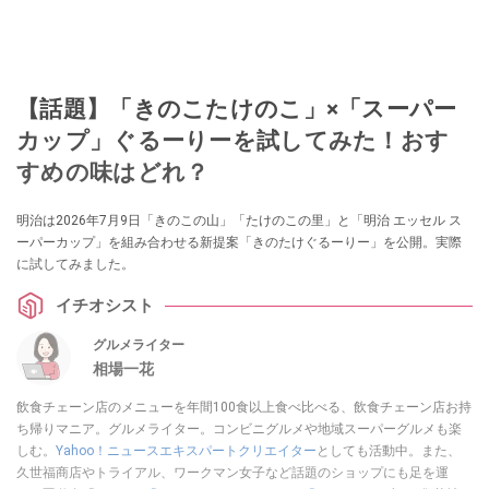
【話題】「きのこたけのこ」×「スーパー
カップ」ぐるーりーを試してみた！おす
すめの味はどれ？
明治は2026年7月9日「きのこの山」「たけのこの里」と「明治 エッセル ス
ーパーカップ」を組み合わせる新提案「きのたけぐるーりー」を公開。実際
に試してみました。
イチオシスト
グルメライター
相場一花
飲食チェーン店のメニューを年間100食以上食べ比べる、飲食チェーン店お持
ち帰りマニア。グルメライター。コンビニグルメや地域スーパーグルメも楽
しむ。
Yahoo！ニュースエキスパートクリエイター
としても活動中。また、
久世福商店やトライアル、ワークマン女子など話題のショップにも足を運