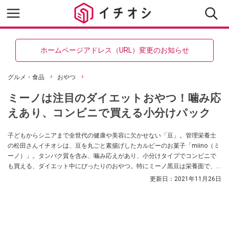
ホームページアドレス（URL）変更のお知らせ
グルメ・食品
おやつ
ミーノは注目のダイエットおやつ！噛み応
えあり、コンビニで買える小分けパック
子どもからシニアまで全世代の健康や美容に欠かせない「豆」。管理栄養士
の松田さんイチオシは、豆を丸ごと素揚げしたカルビーのお菓子「miino（ミ
ーノ）」。タンパク質を含み、噛み応えがあり、小分けタイプでコンビニで
も買える、ダイエット中にぴったりのおやつ。特にミーノ黒豆は栄養面で、
そら豆は食べやすさで、ミーノミックスは低糖質などそれぞれにおすすめの
更新日：
2021年11月26日
理由があるのだとか！