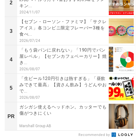
2
キン...
2024/11/07
【セブン・ローソン・ファミマ】「サクレ
アイス」各コンビニ限定フレーバー3種を
3
食べ...
2026/07/24
「もう袋パンに戻れない」「190円でパン
屋レベル」【セブンカフェベーカリー】焼
4
き...
2026/08/07
「生ビール120円引きは熱すぎる」「昼飲
みできて最高」【資さん飲み】うどんやお
5
で...
2026/08/07
ガシガシ使えるヘッドホン。カッターでも
傷がつきにくい
PR
Marshall Group AB
Recommended by