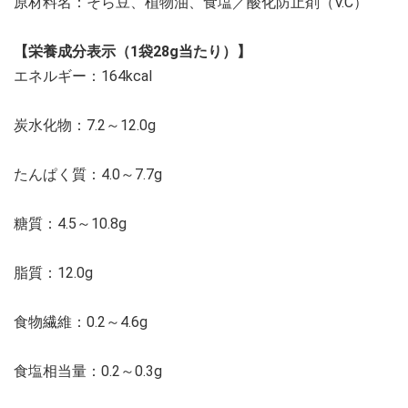
原材料名：そら豆、植物油、食塩／酸化防止剤（V.C）
【栄養成分表示（1袋28g当たり）】
エネルギー：164kcal
炭水化物：7.2～12.0g
たんぱく質：4.0～7.7g
糖質：4.5～10.8g
脂質：12.0g
食物繊維：0.2～4.6g
食塩相当量：0.2～0.3g