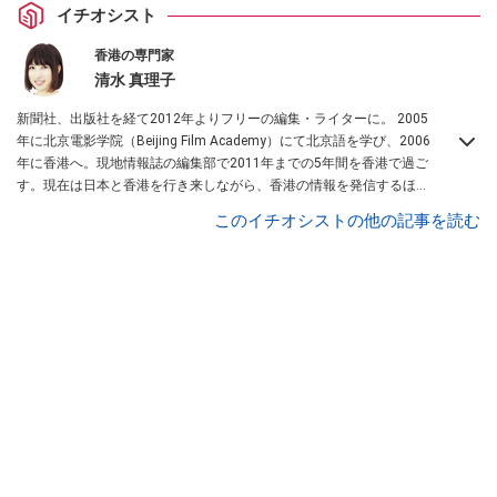
イチオシスト
香港の専門家
清水 真理子
新聞社、出版社を経て2012年よりフリーの編集・ライターに。 2005
年に北京電影学院（Beijing Film Academy）にて北京語を学び、2006
年に香港へ。現地情報誌の編集部で2011年までの5年間を香港で過ご
す。現在は日本と香港を行き来しながら、香港の情報を発信するほ
か、インバウンドビジネスにも携わっている。女性らしいセンスで、
このイチオシストの他の記事を読む
現地のおすすめ情報をご紹介。
All About 香港 ガイド
を務める。