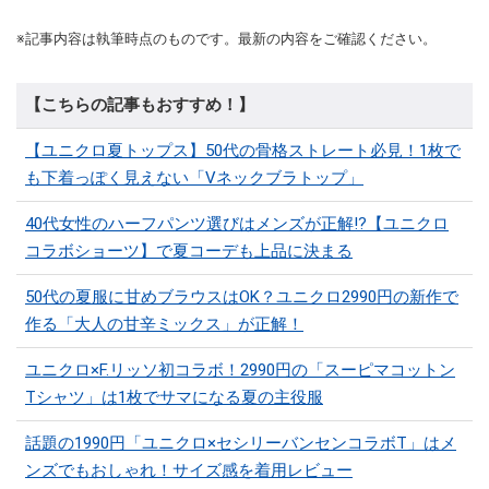
※記事内容は執筆時点のものです。最新の内容をご確認ください。
【こちらの記事もおすすめ！】
【ユニクロ夏トップス】50代の骨格ストレート必見！1枚で
も下着っぽく見えない「Vネックブラトップ」
40代女性のハーフパンツ選びはメンズが正解!?【ユニクロ
コラボショーツ】で夏コーデも上品に決まる
50代の夏服に甘めブラウスはOK？ユニクロ2990円の新作で
作る「大人の甘辛ミックス」が正解！
ユニクロ×F.リッソ初コラボ！2990円の「スーピマコットン
Tシャツ」は1枚でサマになる夏の主役服
話題の1990円「ユニクロ×セシリーバンセンコラボT」はメ
ンズでもおしゃれ！サイズ感を着用レビュー