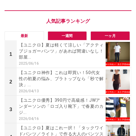
最新
一週間
一ヶ月
【ユニクロ】夏は軽くて涼しい「アクティ
ブジョガーパンツ」があれば間違いなし！
1
部屋...
2025/06/16
【ユニクロ神作】これは即買い！50代女
性の初夏の悩み、ブラトップなら「秒で解
2
決」...
2026/04/13
【ユニクロ優秀】390円で高級感！JWア
ンダーソンの「ロゴ入り靴下」で春夏のカ
3
ジ...
2026/04/16
【ユニクロ】夏はこれ一択！「タックワイ
ドパンツ／ライト」で作る大人のパンツス