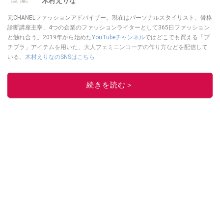
木村えりな
元CHANELファッションアドバイザー。現在はパーソナルスタイリスト、骨格
診断講座主宰、4つの企業のファッションライターとして365日ファッション
と触れ合う。2019年から始めた
YouTubeチャンネル
ではどこでも買える「プ
チプラ」アイテムを用いた、大人フェミニンコーデの作り方などを配信して
いる。
木村えりなのSNSはこちら
このイチオシストの他の記事を読む
続きを読む＞