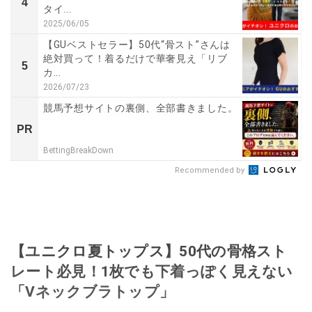
4
タイ...
2025/06/05
【GUベストセラー】50代“骨スト”さんは
絶対買って！着るだけで華奢見え「リブ
5
カ...
2026/07/23
競馬予想サイトの裏側、全部書きました。
PR
BettingBreakDown
Recommended by
【ユニクロ夏トップス】50代の骨格スト
レート必見！1枚でも下着っぽく見えない
「Vネックブラトップ」