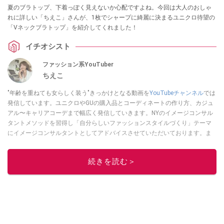
夏のブラトップ、下着っぽく見えないか心配ですよね。今回は大人のおしゃ
れに詳しい「ちえこ」さんが、1枚でシャープに綺麗に決まるユニクロ待望の
「Vネックブラトップ」を紹介してくれました！
イチオシスト
ファッション系YouTuber
ちえこ
"年齢を重ねても女らしく装う"きっかけとなる動画を
YouTubeチャンネル
では
発信しています。ユニクロやGUの購入品とコーディネートの作り方、カジュ
アル〜キャリアコーデまで幅広く発信していきます。NYのイメージコンサル
タントメソッドを習得し「自分らしいファッションスタイルづくり」テーマ
にイメージコンサルタントとしてアドバイスさせていただいております。ま
た、自身のキャリアコーデでもそのメソッドを活用し、経験とスキルを日々
積み上げ続けている外資系企業のコンサルタント（25年以上のキャリア）か
続きを読む＞
つ２児の母です。
このイチオシストの他の記事を読む