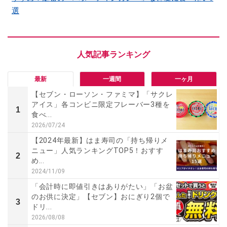
選
最新
一週間
一ヶ月
【セブン・ローソン・ファミマ】「サクレ
アイス」各コンビニ限定フレーバー3種を
1
食べ...
2026/07/24
【2024年最新】はま寿司の「持ち帰りメ
ニュー」人気ランキングTOP5！おすす
2
め...
2024/11/09
「会計時に即値引きはありがたい」「お盆
のお供に決定」【セブン】おにぎり2個で
3
ドリ...
2026/08/08