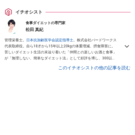
イチオシスト
食事ダイエットの専門家
松田 真紀
管理栄養士。
日本抗加齢医学会認定指導士
。株式会社バードワークス
代表取締役。自ら18才から15年以上20kgの体重増減、摂食障害に。
苦しいダイエット生活の末辿り着いた「仲間との楽しいお酒と食事」
が「無理しない、簡単なダイエット法」として好評を博し、300以上
の施設団体など多方面で活躍中。著書『居酒屋ダイエット』も好評発
このイチオシストの他の記事を読む
売中。