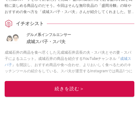
軽に楽しめる商品なのだそう。今回はそんな無印良品の「盛岡冷麵」の味や
おすすめの食べ方を「成城スパ子・スパ夫」さんが紹介してくれました。甘
みと酸味のある牛だしが効いたスープは絶品なのだとか！ 気になる方はぜひ
イチオシスト
参考にしてみてくださいね。
グルメ系インフルエンサー
成城スパ子・スパ夫
成城石井の商品を食べ尽くした元成城石井店長の夫・スパ夫とその妻・スパ
子によるユニット。成城石井の商品を紹介するYouTubeチャンネル『
成城ス
パ子
』を開設し、おすすめ商品や食べ合わせ、よりおいしく食べるためのキ
ッチンツールの紹介をしている。スパ夫が運営するInstagramでは商品1つに
スポットを当て、商品の歴史やストーリー、ちょっとした雑学等、商品のデ
ィープな魅力を発信している。
続きを読む＞
このイチオシストの他の記事を読む