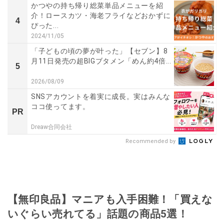
かつやの持ち帰り総菜単品メニューを紹
介！ロースカツ・海老フライなどおかずに
4
ぴった...
2024/11/05
「子どもの頃の夢が叶った」【セブン】8
月11日発売の超BIGブタメン「めん約4倍...
5
2026/08/09
SNSアカウントを着実に成長。実はみんな
ココ使ってます。
PR
Dreaw合同会社
Recommended by
【無印良品】マニアも入手困難！「買えな
いぐらい売れてる」話題の商品5選！