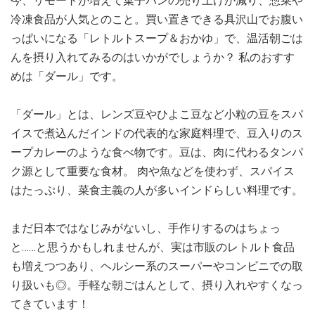
今、リモートが増えて菓子パンの売り上げが減り、惣菜や
冷凍食品が人気とのこと。買い置きできる具沢山でお腹い
っぱいになる「レトルトスープ＆おかゆ」で、温活朝ごは
んを摂り入れてみるのはいかがでしょうか？ 私のおすす
めは「ダール」です。
「ダール」とは、レンズ豆やひよこ豆など小粒の豆をスパ
イスで煮込んだインドの代表的な家庭料理で、豆入りのス
ープカレーのような食べ物です。豆は、肉に代わるタンパ
ク源として重要な食材。 肉や魚などを使わず、スパイス
はたっぷり、菜食主義の人が多いインドらしい料理です。
まだ日本ではなじみがないし、手作りするのはちょっ
と……と思うかもしれませんが、実は市販のレトルト食品
も増えつつあり、ヘルシー系のスーパーやコンビニでの取
り扱いも◎。手軽な朝ごはんとして、摂り入れやすくなっ
てきています！