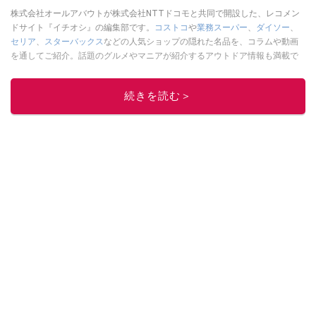
株式会社オールアバウトが株式会社NTTドコモと共同で開設した、レコメン
ドサイト『イチオシ』の編集部です。
コストコ
や
業務スーパー
、
ダイソー
、
セリア
、
スターバックス
などの人気ショップの隠れた名品を、コラムや動画
を通してご紹介。話題のグルメやマニアが紹介するアウトドア情報も満載で
す。配信しているコンテンツは専門家やインフルエンサーが実際に使用して
レビューしています。毎日トレンド情報をお届けしているので、ぜひ
Google
続きを読む＞
ニュースでフォロー
してください！
このイチオシストの他の記事を読む