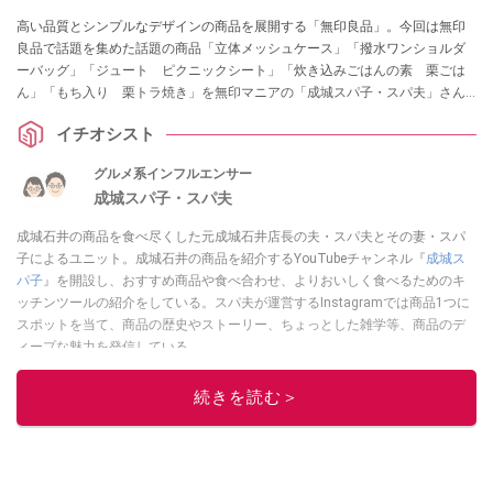
高い品質とシンプルなデザインの商品を展開する「無印良品」。今回は無印
良品で話題を集めた話題の商品「立体メッシュケース」「撥水ワンショルダ
ーバッグ」「ジュート ピクニックシート」「炊き込みごはんの素 栗ごは
ん」「もち入り 栗トラ焼き」を無印マニアの「成城スパ子・スパ夫」さん
が紹介してくれました。
イチオシスト
グルメ系インフルエンサー
成城スパ子・スパ夫
成城石井の商品を食べ尽くした元成城石井店長の夫・スパ夫とその妻・スパ
子によるユニット。成城石井の商品を紹介するYouTubeチャンネル『
成城ス
パ子
』を開設し、おすすめ商品や食べ合わせ、よりおいしく食べるためのキ
ッチンツールの紹介をしている。スパ夫が運営するInstagramでは商品1つに
スポットを当て、商品の歴史やストーリー、ちょっとした雑学等、商品のデ
ィープな魅力を発信している。
このイチオシストの他の記事を読む
続きを読む＞