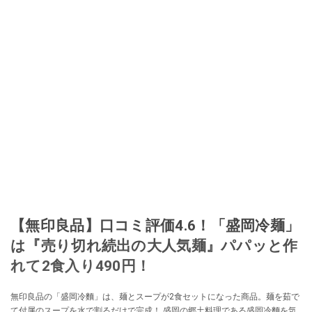
【無印良品】口コミ評価4.6！「盛岡冷麺」
は『売り切れ続出の大人気麺』パパッと作
れて2食入り490円！
無印良品の「盛岡冷麵」は、麺とスープが2食セットになった商品。麺を茹で
て付属のスープを水で割るだけで完成！ 盛岡の郷土料理である盛岡冷麵を気