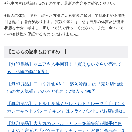
※記事内容は執筆時点のものです。最新の内容をご確認ください。
※個人の体質、また、誤った方法による実践に起因して肌荒れや不調を
引き起こす場合があります。 実践の際には、必ず自身の体質及び健康
状態を十分に考慮し、正しい方法で行ってください。 また、全ての方
への有効性を保証するものではありません。
【こちらの記事もおすすめ！】
【無印良品】マニアも入手困難！「買えないぐらい売れて
る」話題の商品5選！
【無印良品】口コミ評価4.6！「盛岡冷麺」は『売り切れ続
出の大人気麺』パパッと作れて2食入り490円！
【無印良品】レトルトを越えたレトルトカレー!?「手づくり
カレーキット バターチキン」はフライパン1つでお店の味に
【無印良品】大人気のレトルトカレーを編集部が勝手にお
すすめ！定番の「バターチキンカレー」など夏に食べたい3