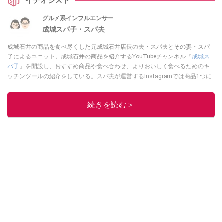
イチオシスト
品なのだそう！ 無印良品の「バターチキン」が好きな方はぜひ手作りキット
のほうもチェックしてみてくださいね。
グルメ系インフルエンサー
成城スパ子・スパ夫
成城石井の商品を食べ尽くした元成城石井店長の夫・スパ夫とその妻・スパ
子によるユニット。成城石井の商品を紹介するYouTubeチャンネル『
成城ス
パ子
』を開設し、おすすめ商品や食べ合わせ、よりおいしく食べるためのキ
ッチンツールの紹介をしている。スパ夫が運営するInstagramでは商品1つに
スポットを当て、商品の歴史やストーリー、ちょっとした雑学等、商品のデ
ィープな魅力を発信している。
続きを読む＞
このイチオシストの他の記事を読む