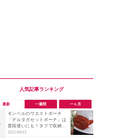
最新
一週間
一ヶ月
モンベルのウエストポーチ
【評価4以上】M
「デルタガセットポーチ」は
if II A.N
1
1
普段使いにも！タフで収納力
は？迫力サ
◎
インがイチ
2021/06/21
2026/08/06