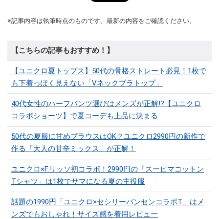
※記事内容は執筆時点のものです。最新の内容をご確認ください。
【こちらの記事もおすすめ！】
【ユニクロ夏トップス】50代の骨格ストレート必見！1枚で
も下着っぽく見えない「Vネックブラトップ」
40代女性のハーフパンツ選びはメンズが正解!?【ユニクロ
コラボショーツ】で夏コーデも上品に決まる
50代の夏服に甘めブラウスはOK？ユニクロ2990円の新作で
作る「大人の甘辛ミックス」が正解！
ユニクロ×F.リッソ初コラボ！2990円の「スーピマコットン
Tシャツ」は1枚でサマになる夏の主役服
話題の1990円「ユニクロ×セシリーバンセンコラボT」はメ
ンズでもおしゃれ！サイズ感を着用レビュー