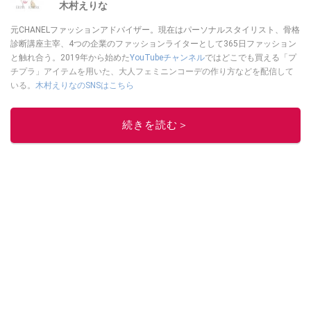
木村えりな
元CHANELファッションアドバイザー。現在はパーソナルスタイリスト、骨格
診断講座主宰、4つの企業のファッションライターとして365日ファッション
と触れ合う。2019年から始めた
YouTubeチャンネル
ではどこでも買える「プ
チプラ」アイテムを用いた、大人フェミニンコーデの作り方などを配信して
いる。
木村えりなのSNSはこちら
このイチオシストの他の記事を読む
続きを読む＞