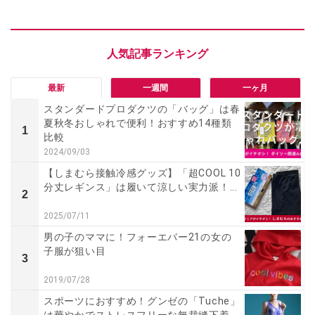
最新
一週間
一ヶ月
スタンダードプロダクツの「バッグ」は春
夏秋冬おしゃれで便利！おすすめ14種類
1
比較
2024/09/03
【しまむら接触冷感グッズ】「超COOL 10
分丈レギンス」は履いて涼しい実力派！...
2
2025/07/11
男の子のママに！フォーエバー21の女の
子服が狙い目
3
2019/07/28
スポーツにおすすめ！グンゼの「Tuche」