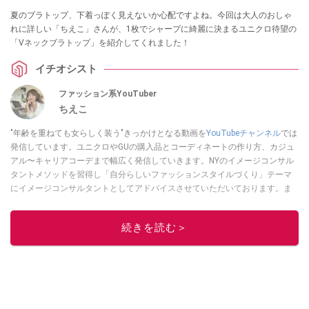
夏のブラトップ、下着っぽく見えないか心配ですよね。今回は大人のおしゃ
れに詳しい「ちえこ」さんが、1枚でシャープに綺麗に決まるユニクロ待望の
「Vネックブラトップ」を紹介してくれました！
イチオシスト
ファッション系YouTuber
ちえこ
"年齢を重ねても女らしく装う"きっかけとなる動画を
YouTubeチャンネル
では
発信しています。ユニクロやGUの購入品とコーディネートの作り方、カジュ
アル〜キャリアコーデまで幅広く発信していきます。NYのイメージコンサル
タントメソッドを習得し「自分らしいファッションスタイルづくり」テーマ
にイメージコンサルタントとしてアドバイスさせていただいております。ま
た、自身のキャリアコーデでもそのメソッドを活用し、経験とスキルを日々
積み上げ続けている外資系企業のコンサルタント（25年以上のキャリア）か
続きを読む＞
つ２児の母です。
このイチオシストの他の記事を読む