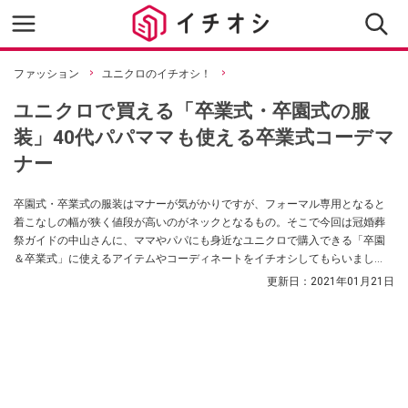
ファッション
ユニクロのイチオシ！
ユニクロで買える「卒業式・卒園式の服
装」40代パパママも使える卒業式コーデマ
ナー
卒園式・卒業式の服装はマナーが気がかりですが、フォーマル専用となると
着こなしの幅が狭く値段が高いのがネックとなるもの。そこで今回は冠婚葬
祭ガイドの中山さんに、ママやパパにも身近なユニクロで購入できる「卒園
＆卒業式」に使えるアイテムやコーディネートをイチオシしてもらいまし
た。基本のマナーはおさえつつ、ユニクロならではの機能性やお手頃価格
更新日：
2021年01月21日
で、式典でのおしゃれな着こなしを楽しみましょう！