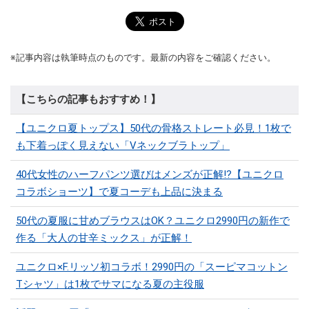
※記事内容は執筆時点のものです。最新の内容をご確認ください。
【こちらの記事もおすすめ！】
【ユニクロ夏トップス】50代の骨格ストレート必見！1枚で
も下着っぽく見えない「Vネックブラトップ」
40代女性のハーフパンツ選びはメンズが正解!?【ユニクロ
コラボショーツ】で夏コーデも上品に決まる
50代の夏服に甘めブラウスはOK？ユニクロ2990円の新作で
作る「大人の甘辛ミックス」が正解！
ユニクロ×F.リッソ初コラボ！2990円の「スーピマコットン
Tシャツ」は1枚でサマになる夏の主役服