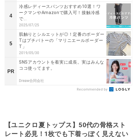
冷感レディースパンツおすすめ10選！ワ
ークマンやAmazonで購入可！接触冷感
4
で...
2025/07/25
肌触りとシルエットが◎！定番のボーダー
Tはプチバトーの「マリニエールボーダー
5
T」
2019/05/30
SNSアカウントを着実に成長。実はみんな
ココ使ってます。
PR
Dreaw合同会社
Recommended by
【ユニクロ夏トップス】50代の骨格スト
レート必見！1枚でも下着っぽく見えない