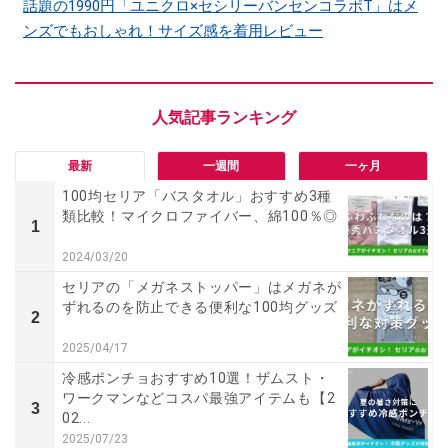
話題の1990円「ユニクロ×セシリーバンセンコラボT」はメ
ンズでもおしゃれ！サイズ感を着用レビュー
最新
一週間
一ヶ月
100均セリア「バスタオル」おすすめ3種
類比較！マイクロファイバー、綿100％◎
1
2024/03/20
セリアの「メガネストッパー」はメガネが
ずれるのを防止できる便利な100均グッズ
2
2025/04/17
冷感ポンチョおすすめ10選！ザムスト・
ワークマンなどコスパ最強アイテムも【2
3
02...
2025/07/23