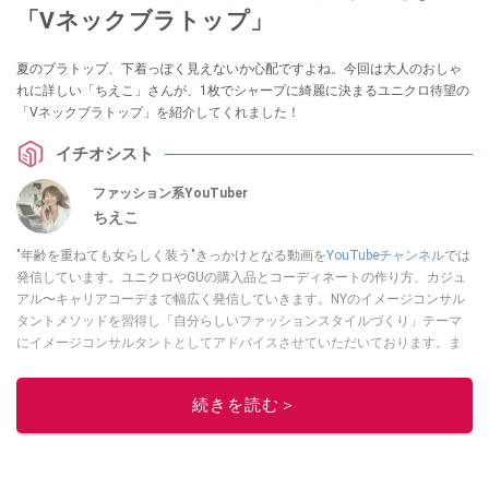
「Vネックブラトップ」
夏のブラトップ、下着っぽく見えないか心配ですよね。今回は大人のおしゃ
れに詳しい「ちえこ」さんが、1枚でシャープに綺麗に決まるユニクロ待望の
「Vネックブラトップ」を紹介してくれました！
イチオシスト
ファッション系YouTuber
ちえこ
"年齢を重ねても女らしく装う"きっかけとなる動画を
YouTubeチャンネル
では
発信しています。ユニクロやGUの購入品とコーディネートの作り方、カジュ
アル〜キャリアコーデまで幅広く発信していきます。NYのイメージコンサル
タントメソッドを習得し「自分らしいファッションスタイルづくり」テーマ
にイメージコンサルタントとしてアドバイスさせていただいております。ま
た、自身のキャリアコーデでもそのメソッドを活用し、経験とスキルを日々
積み上げ続けている外資系企業のコンサルタント（25年以上のキャリア）か
続きを読む＞
つ２児の母です。
このイチオシストの他の記事を読む