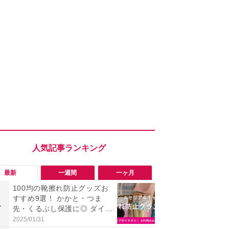
最新
一週間
一ヶ月
100均の靴擦れ防止グッズお
【評価4以上】M
すすめ9選！ かかと・つま
JOR V」
1
1
先・くるぶし保護に◎ ダイソ
力のサウン
ー・セリア・キャンドゥ
リーがイチ
2025/01/31
2026/08/03