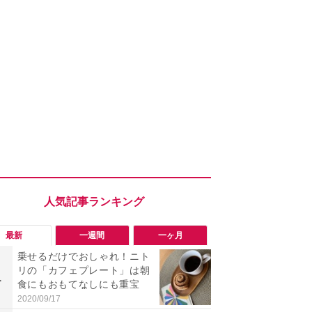
最新
一週間
一ヶ月
乗せるだけでおしゃれ！ニト
「勝手にデ
リの「カフェプレート」は朝
る!?」Win
1
1
食にもおもてなしにも重宝
オフにして最
身を守る技
2020/09/17
2026/08/05