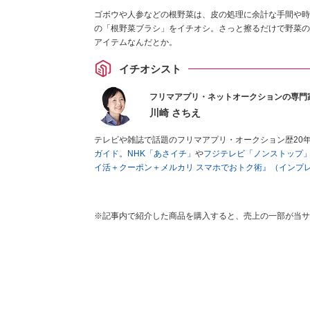
ゴボウや人参などの根野菜は、皮の処理に余計な手間や時間
の「根野菜ブラシ」をイチオシ。さっと擦るだけで野菜の
アイテムなんだとか。
イチオシスト
フリマアプリ・ネットオークションの専門
川崎 さちえ
テレビや雑誌で話題のフリマアプリ・オークション歴20
ガイド
。
NHK「あさイチ」
や
フジテレビ「ノンストップ
イ活＋クーポン＋メルカリ スマホでおトク術』（インプ
キマ時間に効率的に稼ぐ！』（翔泳社刊）
ほか著書多数。
■経歴：2003年、夫が子育てをするために、突然会社を
いた時間でできるオークションに目をつける。しかし、取
※記事内で紹介した商品を購入すると、売上の一部が当サ
品者側にまわり、家の中の物を出品しまくる。出品する物
を生活の一部に取り入れるべく、「ネットオークションや
た消費税増税の社会においては、ネットオークションやフ
点でユーザーとして参加中。