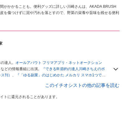
がかかることも。便利グッズに詳しい川崎さんは、AKADA BRUSH
皮を傷つけずに泥や汚れを落とすので、野菜の栄養や旨味を残せる便利
家
年の達人。
オールアバウト フリマアプリ・ネットオークション
」
などの情報番組に出演。
『できるfit 節約の達人川崎さちえのポ
レス刊）
、
『「ゆる副業」のはじめかた メルカリ スマホ1つでス
ブログは
「川崎さちえのごちゃまぜ日記」
。
このイチオシストの他の記事を読む
辞める。翌月からの給料が０円になり、家にいながら、しかも空
引の仕方がわからずに、まずは落札者として参加。その後、出
イトに還元されることがあります。
がほぼなくなってからは、仕入れを経験。ネットオークション
フリマアプリは生活のインフラになる」という考えを持つ。ま
リマアプリが家計の救世主になりえると考え、業者とは違う視