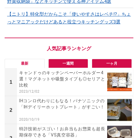
野菜収納袋」などキッチンで使える神アイテム4選
【ニトリ】特化型だからこそ「使いやすさはレベチ!?」ちょ
っとマニアックだけどあると役立つキッチングッズ3選
最新
一週間
一ヶ月
キャンドゥのキッチンペーパーホルダー4
選！マグネットや吸盤タイプも◎セリアと
1
比較
2023/12/02
IHコンロ代わりにもなる！パナソニックの
「IHデイリーホットプレート」がすごい！
2
2020/10/19
特許技術がスゴい！お弁当もお惣菜も超長
期保存できる「VS真空容器」