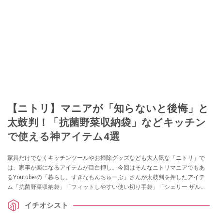
このイチオシストの他の記事を読む
【ニトリ】マニアが「知らないと後悔」と
太鼓判！「抗菌野菜収納袋」などキッチン
で使える神アイテム4選
家具だけでなくキッチンツールやお掃除グッズなども大人気な「ニトリ」で
は、家事が楽になるアイテムが目白押し。今回はそんなニトリマニアでもあ
るYoutuberの「暮らし。すきなもんちゅーぶ」さんが太鼓判を押したアイテ
ム「抗菌野菜収納袋」「フィットしやすい使い切り手袋」「シェリー ザルバ
ッとん」「マグネット ハンディモップ」を紹介してくれました。どれもコス
イチオシスト
パが良くて、高品質！ 買って損なしのアイテムですので、ぜひ参考にしてみ
てくださいね。