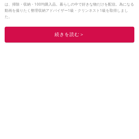
は、掃除・収納・100均購入品。暮らしの中で好きな物だけを配信。為になる
動画を撮りたく整理収納アドバイザー1級・クリンネスト1級を取得しまし
た。
このイチオシストの他の記事を読む
続きを読む＞