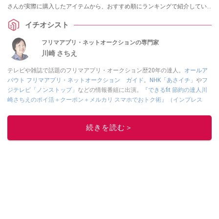
さんが実際に購入したアイテムから、おすすめ順にランキングで紹介してい
ただきました。
イチオシスト
フリマアプリ・ネットオークションの専門家
川崎 さちえ
テレビや雑誌で話題のフリマアプリ・オークション歴20年の達人。
オールア
バウト フリマアプリ・ネットオークション ガイド
。
NHK「あさイチ」
や
フ
ジテレビ「ノンストップ」
などの情報番組に出演。
『できるfit 節約の達人川
崎さちえのポイ活＋クーポン＋メルカリ スマホでおトク術』（インプレス
刊）
、
『「ゆる副業」のはじめかた メルカリ スマホ1つでスキマ時間に効率
的に稼ぐ！』（翔泳社刊）
ほか著書多数。ブログは
「川崎さちえのごちゃま
続きを読む＞
ぜ日記」
。
■経歴：2003年、夫が子育てをするために、突然会社を辞める。翌月からの
給料が０円になり、家にいながら、しかも空いた時間でできるオークション
に目をつける。しかし、取引の仕方がわからずに、まずは落札者として参
加。その後、出品者側にまわり、家の中の物を出品しまくる。出品する物が
ほぼなくなってからは、仕入れを経験。ネットオークションを生活の一部に
取り入れるべく、「ネットオークションやフリマアプリは生活のインフラに
なる」という考えを持つ。また消費税増税の社会においては、ネットオーク
ションやフリマアプリが家計の救世主になりえると考え、業者とは違う視点
でユーザーとして参加中。