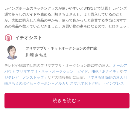
カインズホームのキッチングッズが使いやすいとSNSなどで話題！ カインズ
通で暮らしのガイドを務める川崎さちえさんも、よく購入しているのだと
か。実際に購入した商品の中から、使って良かったと絶賛する本当におすす
めの商品を教えていただきました。お買い物の参考になるので、ぜひチェッ
クしてみてください。
イチオシスト
フリマアプリ・ネットオークションの専門家
川崎 さちえ
テレビや雑誌で話題のフリマアプリ・オークション歴20年の達人。
オールア
バウト フリマアプリ・ネットオークション ガイド
。
NHK「あさイチ」
や
フ
ジテレビ「ノンストップ」
などの情報番組に出演。
『できるfit 節約の達人川
崎さちえのポイ活＋クーポン＋メルカリ スマホでおトク術』（インプレス
刊）
、
『「ゆる副業」のはじめかた メルカリ スマホ1つでスキマ時間に効率
的に稼ぐ！』（翔泳社刊）
ほか著書多数。ブログは
「川崎さちえのごちゃま
続きを読む＞
ぜ日記」
。
■経歴：2003年、夫が子育てをするために、突然会社を辞める。翌月からの
給料が０円になり、家にいながら、しかも空いた時間でできるオークション
に目をつける。しかし、取引の仕方がわからずに、まずは落札者として参
加。その後、出品者側にまわり、家の中の物を出品しまくる。出品する物が
ほぼなくなってからは、仕入れを経験。ネットオークションを生活の一部に