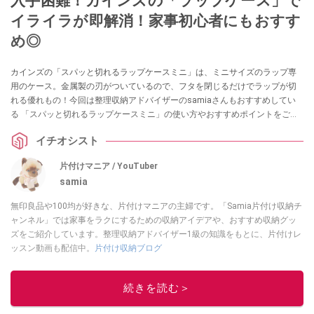
入手困難！カインズの「ラップケース」で
イライラが即解消！家事初心者にもおすす
め◎
カインズの「スパッと切れるラップケースミニ」は、ミニサイズのラップ専
用のケース。金属製の刃がついているので、フタを閉じるだけでラップが切
れる優れもの！今回は整理収納アドバイザーのsamiaさんもおすすめしてい
る 「スパッと切れるラップケースミニ」の使い方やおすすめポイントをご紹
介していきます。
イチオシスト
片付けマニア / YouTuber
samia
無印良品や100均が好きな、片付けマニアの主婦です。「Samia片付け収納チ
ャンネル」では家事をラクにするための収納アイデアや、おすすめ収納グッ
ズをご紹介しています。整理収納アドバイザー1級の知識をもとに、片付けレ
ッスン動画も配信中。
片付け収納ブログ
このイチオシストの他の記事を読む
続きを読む＞