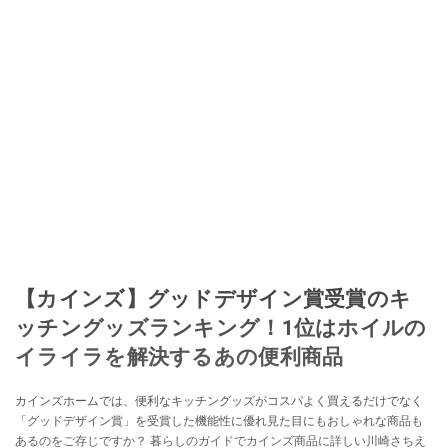
取り入れるべく、「ネットオークションやフリマアプリは生活のインフラに
なる」という考えを持つ。また消費税増税の社会においては、ネットオーク
ションやフリマアプリが家計の救世主になりえると考え、業者とは違う視点
でユーザーとして参加中。
このイチオシストの他の記事を読む
【カインズ】グッドデザイン賞受賞のキ
ッチングッズランキング！1位はホイルの
イライラを解決するあの便利商品
カインズホームでは、便利なキッチングッズがコスパよく買えるだけでなく
「グッドデザイン賞」を受賞した機能性に優れ見た目にもおしゃれな商品も
あるのをご存じですか？ 暮らしのガイドでカインズ商品に詳しい川崎さちえ