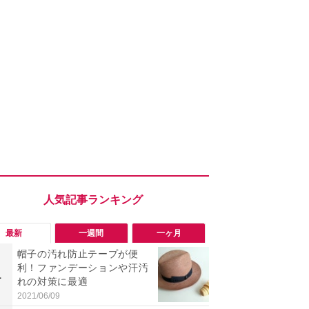
最新
一週間
一ヶ月
帽子の汚れ防止テープが便
「ヤバい！
利！ファンデーションや汗汚
った…」と
1
1
れの対策に最適
【7月30日G
更】内容を
2021/06/09
2026/07/31