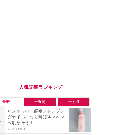
最新
一週間
一ヶ月
ルシェリの「酵素クレンジン
「旅行気分
グオイル」なら時短＆スベス
食べ比べし
1
1
ベ肌が叶う！
3つのご当地
新発売
2021/02/16
2026/08/02