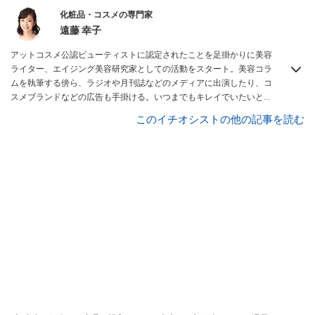
化粧品・コスメの専門家
遠藤 幸子
アットコスメ公認ビューティストに認定されたことを足掛かりに美容
ライター、エイジング美容研究家としての活動をスタート。美容コラ
ムを執筆する傍ら、ラジオや月刊誌などのメディアに出演したり、コ
スメブランドなどの広告も手掛ける。いつまでもキレイでいたいと願
う女性のためのコスメや美容情報を日々発信中。
All About 化粧品・コ
このイチオシストの他の記事を読む
スメ ガイド
。