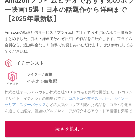
Amazonプライムビデオでおすすめのホラ
ー映画15選！日本の話題作から洋画まで
【2025年最新版】
Amazonの動画配信サービス「プライムビデオ」でおすすめのホラー映画を
まとめました。邦画・洋画でそれぞれ注目の作品をご紹介します。プライム
会員なら、追加料金なし！ 無料でお楽しみいただけます。ぜひ参考にしてみ
てくださいね。
イチオシスト
ライター / 編集
イチオシ編集部
株式会社オールアバウトが株式会社NTTドコモと共同で開設した、レコメン
ドサイト『イチオシ』の編集部です。
コストコ
や
業務スーパー
、
ダイソー
、
セリア
、
スターバックス
などの人気ショップの隠れた名品を、コラムや動画
を通してご紹介。話題のグルメやマニアが紹介するアウトドア情報も満載で
す。配信しているコンテンツは専門家やインフルエンサーが実際に使用して
レビューしています。毎日トレンド情報をお届けしているので、ぜひ
Google
続きを読む＞
ニュースでフォロー
してください！
このイチオシストの他の記事を読む