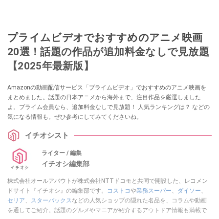
プライムビデオでおすすめのアニメ映画
20選！話題の作品が追加料金なしで見放題
【2025年最新版】
Amazonの動画配信サービス「プライムビデオ」でおすすめのアニメ映画を
まとめました。話題の日本アニメから海外まで、注目作品を厳選しました
よ。プライム会員なら、追加料金なしで見放題！ 人気ランキングは？ などの
気になる情報も。ぜひ参考にしてみてくださいね。
イチオシスト
ライター / 編集
イチオシ編集部
株式会社オールアバウトが株式会社NTTドコモと共同で開設した、レコメン
ドサイト『イチオシ』の編集部です。
コストコ
や
業務スーパー
、
ダイソー
、
セリア
、
スターバックス
などの人気ショップの隠れた名品を、コラムや動画
を通してご紹介。話題のグルメやマニアが紹介するアウトドア情報も満載で