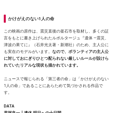
かけがえのない1人の命
この映画の原作は、震災直後の釜石市を取材し、多くの証
言をもとに書き上げられたルポルタージュ『遺体 ―震災、
津波の果てに』（石井光太著・新潮社）のため、主人公に
も実在のモデルがいます。
なので、ボランティアの主人公
に対しておにぎりひとつ配られない厳しいルールが設けら
れていたリアルな現状も描かれています。
ニュースで報じられる「第三者の命」は「かけがえのない
1人の命」であることにあらためて気づかされる作品で
す。
DATA
君塚良一┃遺体 明日への十日間