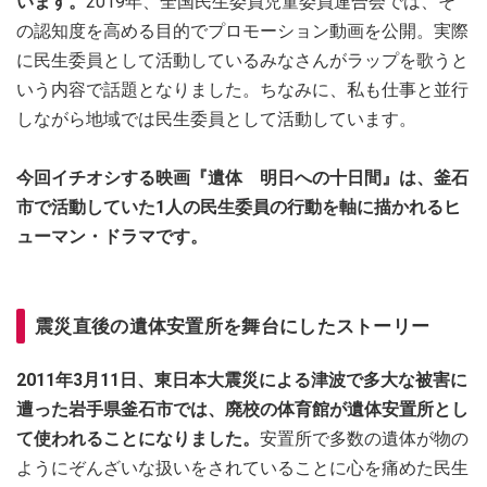
います。
2019年、全国民生委員児童委員連合会では、そ
の認知度を高める目的でプロモーション動画を公開。実際
に民生委員として活動しているみなさんがラップを歌うと
いう内容で話題となりました。ちなみに、私も仕事と並行
しながら地域では民生委員として活動しています。
今回イチオシする映画『遺体 明日への十日間』は、釜石
市で活動していた1人の民生委員の行動を軸に描かれるヒ
ューマン・ドラマです。
震災直後の遺体安置所を舞台にしたストーリー
2011年3月11日、東日本大震災による津波で多大な被害に
遭った岩手県釜石市では、廃校の体育館が遺体安置所とし
て使われることになりました。
安置所で多数の遺体が物の
ようにぞんざいな扱いをされていることに心を痛めた民生