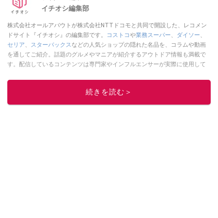
イチオシ編集部
株式会社オールアバウトが株式会社NTTドコモと共同で開設した、レコメン
ドサイト『イチオシ』の編集部です。
コストコ
や
業務スーパー
、
ダイソー
、
セリア
、
スターバックス
などの人気ショップの隠れた名品を、コラムや動画
を通してご紹介。話題のグルメやマニアが紹介するアウトドア情報も満載で
す。配信しているコンテンツは専門家やインフルエンサーが実際に使用して
レビューしています。毎日トレンド情報をお届けしているので、ぜひ
Google
ニュースでフォロー
してください！
続きを読む＞
このイチオシストの他の記事を読む