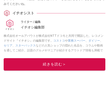
みてくださいね。
イチオシスト
ライター / 編集
イチオシ編集部
株式会社オールアバウトが株式会社NTTドコモと共同で開設した、レコメン
ドサイト『イチオシ』の編集部です。
コストコ
や
業務スーパー
、
ダイソー
、
セリア
、
スターバックス
などの人気ショップの隠れた名品を、コラムや動画
を通してご紹介。話題のグルメやマニアが紹介するアウトドア情報も満載で
す。配信しているコンテンツは専門家やインフルエンサーが実際に使用して
レビューしています。毎日トレンド情報をお届けしているので、ぜひ
Google
続きを読む＞
ニュースでフォロー
してください！
このイチオシストの他の記事を読む