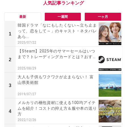
最新
一週間
一ヶ月
韓国ドラマ「なにもしたくない～立ち止ま
って、恋をして～」のキャスト・ネタバレ
1
あら...
2025/07/22
【Steam】2025年のサマーセールはいつ
まで？トレーディングカードとは？おす...
2
2025/08/29
大人も子供もワクワクが止まらない！ 富
山県美術館
3
2019/07/27
メルカリの梱包資材に使える100均アイテ
ムを紹介！コストの抑え方＆服や本の送り
4
方
2022/12/26