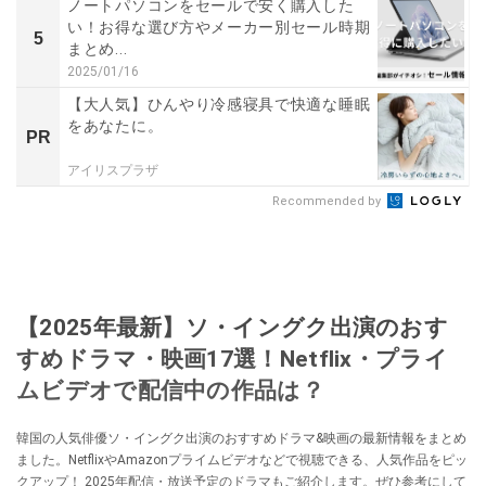
ノートパソコンをセールで安く購入した
い！お得な選び方やメーカー別セール時期
5
まとめ...
2025/01/16
【大人気】ひんやり冷感寝具で快適な睡眠
をあなたに。
PR
アイリスプラザ
Recommended by
【2025年最新】ソ・イングク出演のおす
すめドラマ・映画17選！Netflix・プライ
ムビデオで配信中の作品は？
韓国の人気俳優ソ・イングク出演のおすすめドラマ&映画の最新情報をまとめ
ました。NetflixやAmazonプライムビデオなどで視聴できる、人気作品をピッ
クアップ！ 2025年配信・放送予定のドラマもご紹介します。ぜひ参考にして