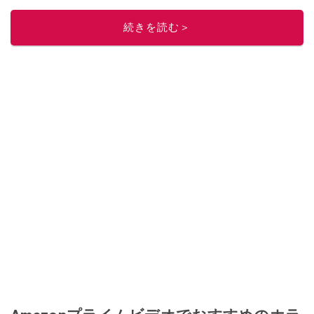
す。配信しているコンテンツは専門家やインフルエンサーが実際に使用して
レビューしています。毎日トレンド情報をお届けしているので、ぜひ
Google
続きを読む＞
ニュースでフォロー
してください！
このイチオシストの他の記事を読む