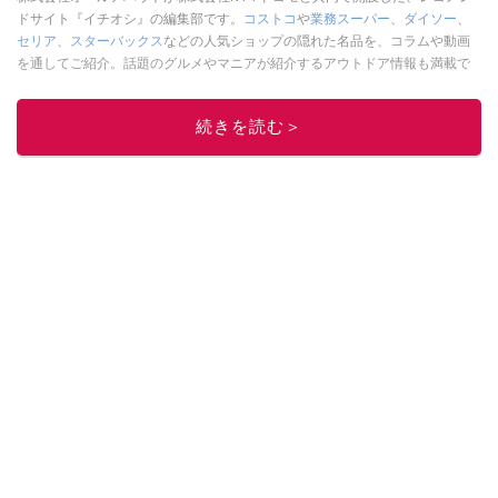
ドサイト『イチオシ』の編集部です。
コストコ
や
業務スーパー
、
ダイソー
、
セリア
、
スターバックス
などの人気ショップの隠れた名品を、コラムや動画
を通してご紹介。話題のグルメやマニアが紹介するアウトドア情報も満載で
す。配信しているコンテンツは専門家やインフルエンサーが実際に使用して
レビューしています。毎日トレンド情報をお届けしているので、ぜひ
Google
続きを読む＞
ニュースでフォロー
してください！
このイチオシストの他の記事を読む