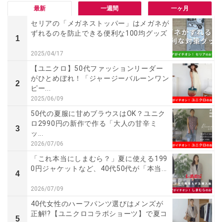
最新
一週間
一ヶ月
セリアの「メガネストッパー」はメガネが
ずれるのを防止できる便利な100均グッズ
1
2025/04/17
【ユニクロ】50代ファッションリーダー
がひとめぼれ！「ジャージーバルーンワン
2
ピー...
2025/06/09
50代の夏服に甘めブラウスはOK？ユニク
ロ2990円の新作で作る「大人の甘辛ミ
3
ッ...
2026/07/06
「これ本当にしまむら？」夏に使える199
0円ジャケットなど、40代50代が「本当...
4
2026/07/09
40代女性のハーフパンツ選びはメンズが
正解!?【ユニクロコラボショーツ】で夏コ
5