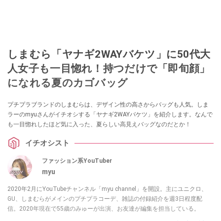
しまむら「ヤナギ2WAYバケツ」に50代大
人女子も一目惚れ！持つだけで「即旬顔」
になれる夏のカゴバッグ
プチプラブランドのしまむらは、デザイン性の高さからバッグも人気。しま
ラーのmyuさんがイチオシする「ヤナギ2WAYバケツ」を紹介します。なんで
も一目惚れしたほど気に入った、夏らしい高見えバッグなのだとか！
イチオシスト
ファッション系YouTuber
myu
2020年2月にYouTubeチャンネル「myu channel」を開設。主にユニクロ、
GU、しまむらがメインのプチプラコーデ、雑誌の付録紹介を週3日程度配
信。2020年現在で55歳のみゅーが出演、お友達が編集を担当している。