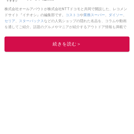
株式会社オールアバウトが株式会社NTTドコモと共同で開設した、レコメン
ドサイト『イチオシ』の編集部です。
コストコ
や
業務スーパー
、
ダイソー
、
セリア
、
スターバックス
などの人気ショップの隠れた名品を、コラムや動画
を通してご紹介。話題のグルメやマニアが紹介するアウトドア情報も満載で
す。配信しているコンテンツは専門家やインフルエンサーが実際に使用して
レビューしています。毎日トレンド情報をお届けしているので、ぜひ
Google
続きを読む＞
ニュースでフォロー
してください！
このイチオシストの他の記事を読む