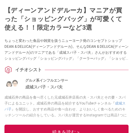
【ディーンアンドデルーカ】マニアが買
った「ショッピングバッグ」が可愛くて
使える！！限定カラーなど3選
ちょっと変わった食品や雑貨を扱うニューヨーク発のコンセプトショップ
DEAN & DELUCA(ディーンアンドデルーカ)。そんなDEAN & DELUCA(ディーン
アンドデルーカ)のマニアである「成城スパ子・スパ夫」さんがおすすめする
ショッピングバッグ「ショッピングバッグ」「クーラーバッグ」「ショッピ
ングバッグ ライムグリーン」をご紹介します。ライムグリーンは数量限定で
イチオシスト
すので、お早めにチェックしてみてくださいね。
グルメ系インフルエンサー
成城スパ子・スパ夫
成城石井の商品を食べ尽くした元成城石井店長の夫・スパ夫とその妻・スパ
子によるユニット。成城石井の商品を紹介するYouTubeチャンネル『
成城ス
パ子
』を開設し、おすすめ商品や食べ合わせ、よりおいしく食べるためのキ
ッチンツールの紹介をしている。スパ夫が運営するInstagramでは商品1つに
スポットを当て、商品の歴史やストーリー、ちょっとした雑学等、商品のデ
ィープな魅力を発信している。
続きを読む＞