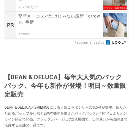
ー...
2026/07/17
堅牢さ・コスパだけじゃない最新「arrow
s」事情
PR
arrows
Recommended by
【DEAN & DELUCA】毎年大人気のバック
パック、今年も新作が登場！明日～数量限
定販売
DEAN & DELUCAとBRIEFINGによる人気コラボシリーズ第5弾が登場。折りた
ためるパッカブル仕様と2WAY機能を備えたバックパックが4月14日よりオン
ライン限定で発売。ブラックとベージュの2色展開で、日常使いから旅先まで
活躍する洗練の一品です。