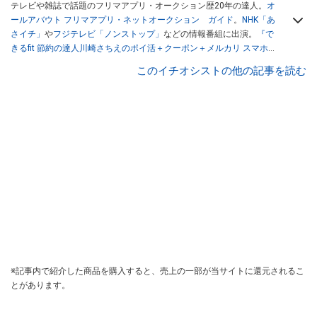
テレビや雑誌で話題のフリマアプリ・オークション歴20年の達人。
オ
ールアバウト フリマアプリ・ネットオークション ガイド
。
NHK「あ
さイチ」
や
フジテレビ「ノンストップ」
などの情報番組に出演。
『で
きるfit 節約の達人川崎さちえのポイ活＋クーポン＋メルカリ スマホで
おトク術』（インプレス刊）
、
『「ゆる副業」のはじめかた メルカリ
このイチオシストの他の記事を読む
スマホ1つでスキマ時間に効率的に稼ぐ！』（翔泳社刊）
ほか著書多
数。ブログは
「川崎さちえのごちゃまぜ日記」
。
■経歴：2003年、夫が子育てをするために、突然会社を辞める。翌月
からの給料が０円になり、家にいながら、しかも空いた時間でできる
オークションに目をつける。しかし、取引の仕方がわからずに、まず
は落札者として参加。その後、出品者側にまわり、家の中の物を出品
しまくる。出品する物がほぼなくなってからは、仕入れを経験。ネッ
トオークションを生活の一部に取り入れるべく、「ネットオークショ
ンやフリマアプリは生活のインフラになる」という考えを持つ。また
消費税増税の社会においては、ネットオークションやフリマアプリが
家計の救世主になりえると考え、業者とは違う視点でユーザーとして
参加中。
※記事内で紹介した商品を購入すると、売上の一部が当サイトに還元されるこ
とがあります。