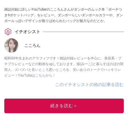
雑誌付録に詳しいYouTuberのこころんさんがダンボーのムック本「ポーチつ
き9ポケットバッグ」をレビュー。ダンボーらしいダンボールカラーや、ダン
ボールっぽいデザインが散りばめられたバッグが魅力なのだとか。
イチオシスト
こころん
昭和50年生まれのアラフィフです！雑誌付録レビューを中心に、美容系・プ
チプラレビューなどの動画をupしております。猫(みーこ)と暮らすほのぼの関
西人、ズバズバと良いところ悪いところを、笑いありのトークでハッキリレ
ビュー！YouTubeは
こちら
から！
このイチオシストの他の記事を読む
続きを読む＞