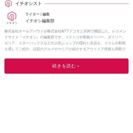
イチオシスト
ライター / 編集
イチオシ編集部
株式会社オールアバウトが株式会社NTTドコモと共同で開設した、レコメン
ドサイト『イチオシ』の編集部です。
コストコ
や
業務スーパー
、
ダイソー
、
セリア
、
スターバックス
などの人気ショップの隠れた名品を、コラムや動画
を通してご紹介。話題のグルメやマニアが紹介するアウトドア情報も満載で
す。配信しているコンテンツは専門家やインフルエンサーが実際に使用して
レビューしています。毎日トレンド情報をお届けしているので、ぜひ
Google
続きを読む＞
ニュースでフォロー
してください！
このイチオシストの他の記事を読む