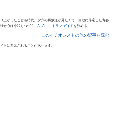
り上がったこども時代。夕方の再放送が見たくて一目散に帰宅した青春
好奇心は令和もつづく。
All About ドラマ ガイド
を務める。
このイチオシストの他の記事を読む
イトに還元されることがあります。