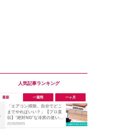
最新
一週間
一ヶ月
「エアコン掃除、自分でどこ
「エアコン
までやればいい？」【プロ直
までやれば
1
1
伝】“絶対NG”な冷房の使い方
伝】“絶対N
とお家でできるお手入れ方法
とお家でで
2026/08/05
2026/08/05