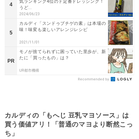
気ランキング4位のド定番ドレッシング！
4
うど...
2024/06/23
カルディ「スンドゥブチゲの素」は本場の
味！味変も楽しいアレンジレシピ
5
2021/11/01
モノが捨てられずに困っていた里歩が、新
たに「買ったもの」は？
PR
UR都市機構
Recommended by
カルディの「もへじ 豆乳マヨソース」は
買う価値アリ！「普通のマヨより断然こっ
ち」