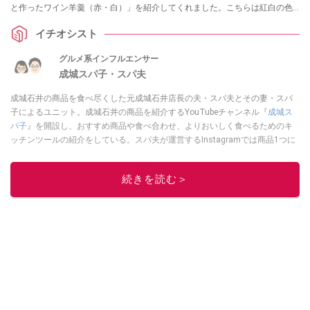
と作ったワイン羊羹（赤・白）」を紹介してくれました。こちらは紅白の色
合いを赤ワインと白ワインで表現したオシャレな和スイーツ！ 味やおすすめ
イチオシスト
のポイントを紹介してくれました。
グルメ系インフルエンサー
成城スパ子・スパ夫
成城石井の商品を食べ尽くした元成城石井店長の夫・スパ夫とその妻・スパ
子によるユニット。成城石井の商品を紹介するYouTubeチャンネル『
成城ス
パ子
』を開設し、おすすめ商品や食べ合わせ、よりおいしく食べるためのキ
ッチンツールの紹介をしている。スパ夫が運営するInstagramでは商品1つに
スポットを当て、商品の歴史やストーリー、ちょっとした雑学等、商品のデ
ィープな魅力を発信している。
続きを読む＞
このイチオシストの他の記事を読む