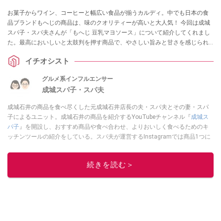
お菓子からワイン、コーヒーと幅広い食品が揃うカルディ。中でも日本の食
品ブランドもへじの商品は、味のクオリティーが高いと大人気！ 今回は成城
スパ子・スパ夫さんが「もへじ 豆乳マヨソース」について紹介してくれまし
た。最高においしいと太鼓判を押す商品で、やさしい旨みと甘さを感じられ
るとイチオシしてくれました。カルディで買うべき商品をお探しの方はぜひ
イチオシスト
チェックしてみてくださいね。
グルメ系インフルエンサー
成城スパ子・スパ夫
成城石井の商品を食べ尽くした元成城石井店長の夫・スパ夫とその妻・スパ
子によるユニット。成城石井の商品を紹介するYouTubeチャンネル『
成城ス
パ子
』を開設し、おすすめ商品や食べ合わせ、よりおいしく食べるためのキ
ッチンツールの紹介をしている。スパ夫が運営するInstagramでは商品1つに
スポットを当て、商品の歴史やストーリー、ちょっとした雑学等、商品のデ
ィープな魅力を発信している。
続きを読む＞
このイチオシストの他の記事を読む