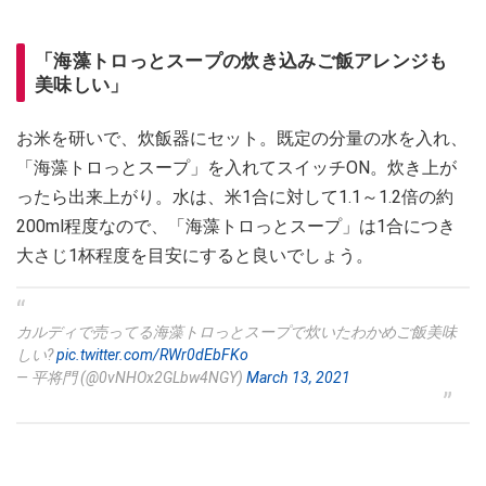
「海藻トロっとスープの炊き込みご飯アレンジも
美味しい」
お米を研いで、炊飯器にセット。既定の分量の水を入れ、
「海藻トロっとスープ」を入れてスイッチON。炊き上が
ったら出来上がり。水は、米1合に対して1.1～1.2倍の約
200ml程度なので、「海藻トロっとスープ」は1合につき
大さじ1杯程度を目安にすると良いでしょう。
カルディで売ってる海藻トロっとスープで炊いたわかめご飯美味
しい?
pic.twitter.com/RWr0dEbFKo
— 平将門 (@0vNHOx2GLbw4NGY)
March 13, 2021