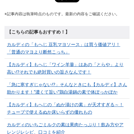
※記事内容は執筆時点のものです。最新の内容をご確認ください。
【こちらの記事もおすすめ！】
カルディの「もへじ 豆乳マヨソース」は買う価値アリ！
「普通のマヨより断然こっち」
【カルディ】もへじ「ワイン羊羹」はあの「とらや」より
高い!?それでも絶対買いの旨さなんです！
「急に寒すぎじゃない!?」そんなときにも【カルディ】さん
助かります！“濃くて旨い”鶏白湯鍋の素で体ぽっかぽか
【カルディ】もへじの「ぬか漬けの素」が天才すぎる～！
チューブで使えるぬか床いらずの優れもの
カルディのいちごミルクの素は果肉たっぷり！飲み方やア
レンジレシピ、口コミを紹介