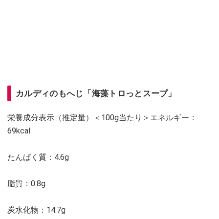
カルディのもへじ「海藻トロっとスープ」
栄養成分表示（推定量）＜100g当たり＞エネルギー：
69kcal
たんぱく質：4.6g
脂質：0.8g
炭水化物：14.7g