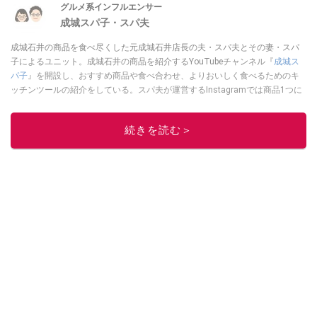
グルメ系インフルエンサー
成城スパ子・スパ夫
成城石井の商品を食べ尽くした元成城石井店長の夫・スパ夫とその妻・スパ
子によるユニット。成城石井の商品を紹介するYouTubeチャンネル『
成城ス
パ子
』を開設し、おすすめ商品や食べ合わせ、よりおいしく食べるためのキ
ッチンツールの紹介をしている。スパ夫が運営するInstagramでは商品1つに
スポットを当て、商品の歴史やストーリー、ちょっとした雑学等、商品のデ
ィープな魅力を発信している。
続きを読む＞
このイチオシストの他の記事を読む