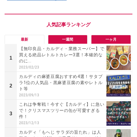
最新
一週間
一ヶ月
【無印良品・カルディ・業務スーパー】で
買える絶品レトルトカレー3選！本確的な
1
のに...
2023/02/23
カルディの麻婆豆腐おすすめ4選！サタプ
ラ1位の人気品・黒麻婆豆腐の素やレトル
2
ト等
2023/09/13
これは争奪戦！今すぐ【カルディ】に急い
で！クリスマスツリーの缶が可愛すぎる
3
件！
2023/12/13
カルディ「もへじ サラダの旨たれ」は人