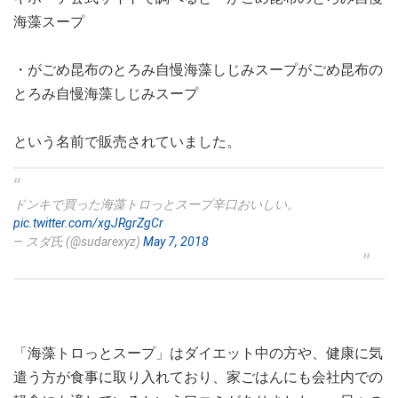
海藻スープ
・がごめ昆布のとろみ自慢海藻しじみスープがごめ昆布の
とろみ自慢海藻しじみスープ
という名前で販売されていました。
ドンキで買った海藻トロっとスープ辛口おいしい。
pic.twitter.com/xgJRgrZgCr
— スダ氏 (@sudarexyz)
May 7, 2018
「海藻トロっとスープ」はダイエット中の方や、健康に気
遣う方が食事に取り入れており、家ごはんにも会社内での