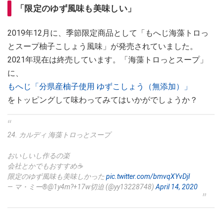
「限定のゆず風味も美味しい」
2019年12月に、季節限定商品として「もへじ海藻トロっ
とスープ柚子こしょう風味」が発売されていました。
2021年現在は終売しています。「海藻トロっとスープ」
に、
もへじ「分県産柚子使用 ゆずこしょう（無添加）」
をトッピングして味わってみてはいかがでしょうか？
24. カルディ 海藻トロっとスープ
おいしいし作るの楽
会社とかでもおすすめ☕️
限定のゆず風味も美味しかった
pic.twitter.com/bmvqXYvDjl
— マ・ミー®︎@1y4m?+17w切迫 (@yy13228748)
April 14, 2020