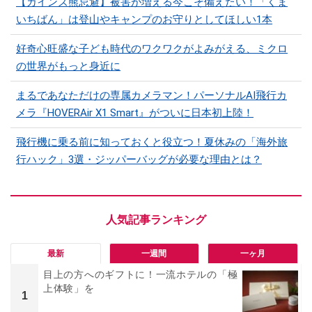
【カインズ熊忌避】被害が増える今こそ備えたい！「くま
いちばん」は登山やキャンプのお守りとしてほしい1本
好奇心旺盛な子ども時代のワクワクがよみがえる、ミクロ
の世界がもっと身近に
まるであなただけの専属カメラマン！パーソナルAI飛行カ
メラ『HOVERAir X1 Smart』がついに日本初上陸！
飛行機に乗る前に知っておくと役立つ！夏休みの「海外旅
行ハック」3選・ジッパーバッグが必要な理由とは？
最新
一週間
一ヶ月
目上の方へのギフトに！一流ホテルの「極
上体験」を
1