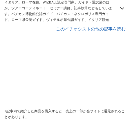
イタリア、ローマ在住。WIZBALL認定専門家。ガイド・通訳業のほ
か、ツアーコーディネート、セミナー講師、記事執筆などもしていま
す。バチカン博物館公認ガイド、バチカン・ネクロポリス専門ガイ
ド、ローマ県公認ガイド、ヴィテルボ県公認ガイド、イタリア観光通
訳。東京都葛飾区出身。カトリック教徒。ＷＷＦ会員。
このイチオシストの他の記事を読む
※記事内で紹介した商品を購入すると、売上の一部が当サイトに還元されるこ
とがあります。