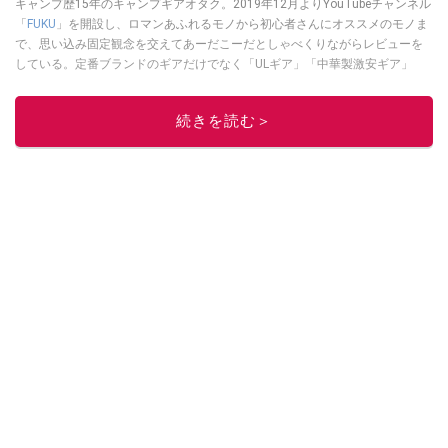
キャンプ歴15年のキャンプギアオタク。2019年12月よりYouTubeチャンネル
「
FUKU
」を開設し、ロマンあふれるモノから初心者さんにオススメのモノま
で、思い込み固定観念を交えてあーだこーだとしゃべくりながらレビューを
している。定番ブランドのギアだけでなく「ULギア」「中華製激安ギア」
「100均キャンプギア」など様々なジャンルを取り上げている。
このイチオシストの他の記事を読む
続きを読む＞