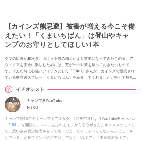
【カインズ熊忌避】被害が増える今こそ備
えたい！「くまいちばん」は登山やキャ
ンプのお守りとしてほしい1本
クマの出没が相次ぎ、山に入る際の備えがより重要になってきたこの頃。ア
ウトドアを安全に楽しむためには、万が一の対策を持っておきたいもので
す。そんな時に心強いアイテムとして「FUKU」さんが、カインズで販売され
ている熊忌避スプレー「くまいちばん」を紹介してくれました。軽くて持ち
運びやすく、価格も手頃な“ちょうどいい一本”なのだそう！
イチオシスト
キャンプ系YouTuber
FUKU
キャンプ歴15年のキャンプギアオタク。2019年12月よりYouTubeチャンネル
「
FUKU
」を開設し、ロマンあふれるモノから初心者さんにオススメのモノま
で、思い込み固定観念を交えてあーだこーだとしゃべくりながらレビューを
している。定番ブランドのギアだけでなく「ULギア」「中華製激安ギア」