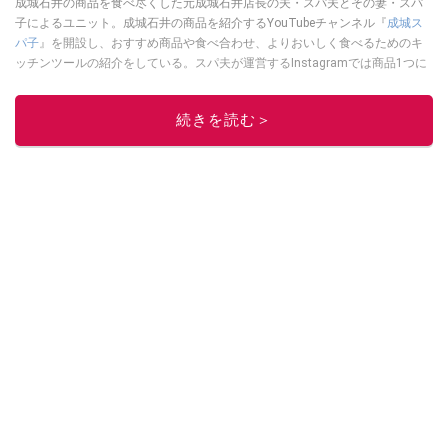
成城石井の商品を食べ尽くした元成城石井店長の夫・スパ夫とその妻・スパ
子によるユニット。成城石井の商品を紹介するYouTubeチャンネル『
成城ス
パ子
』を開設し、おすすめ商品や食べ合わせ、よりおいしく食べるためのキ
ッチンツールの紹介をしている。スパ夫が運営するInstagramでは商品1つに
スポットを当て、商品の歴史やストーリー、ちょっとした雑学等、商品のデ
ィープな魅力を発信している。
続きを読む＞
このイチオシストの他の記事を読む