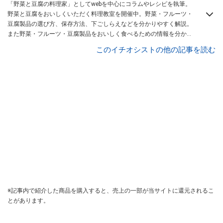
「野菜と豆腐の料理家」としてwebを中心にコラムやレシピを執筆。
野菜と豆腐をおいしくいただく料理教室を開催中。野菜・フルーツ・
豆腐製品の選び方、保存方法、下ごしらえなどを分かりやすく解説。
また野菜・フルーツ・豆腐製品をおいしく食べるための情報を分かり
やすくお届けしています。
All About 毎日の野菜・フルーツレシピ ガ
このイチオシストの他の記事を読む
イド
。
※記事内で紹介した商品を購入すると、売上の一部が当サイトに還元されるこ
とがあります。