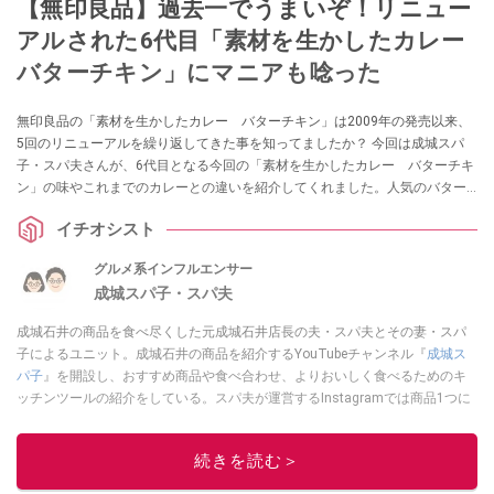
【無印良品】過去一でうまいぞ！リニュー
アルされた6代目「素材を生かしたカレー
バターチキン」にマニアも唸った
無印良品の「素材を生かしたカレー バターチキン」は2009年の発売以来、
5回のリニューアルを繰り返してきた事を知ってましたか？ 今回は成城スパ
子・スパ夫さんが、6代目となる今回の「素材を生かしたカレー バターチキ
ン」の味やこれまでのカレーとの違いを紹介してくれました。人気のバター
チキンカレーの味を知りたいというかたは要チェックですよ！
イチオシスト
グルメ系インフルエンサー
成城スパ子・スパ夫
成城石井の商品を食べ尽くした元成城石井店長の夫・スパ夫とその妻・スパ
子によるユニット。成城石井の商品を紹介するYouTubeチャンネル『
成城ス
パ子
』を開設し、おすすめ商品や食べ合わせ、よりおいしく食べるためのキ
ッチンツールの紹介をしている。スパ夫が運営するInstagramでは商品1つに
スポットを当て、商品の歴史やストーリー、ちょっとした雑学等、商品のデ
ィープな魅力を発信している。
続きを読む＞
このイチオシストの他の記事を読む