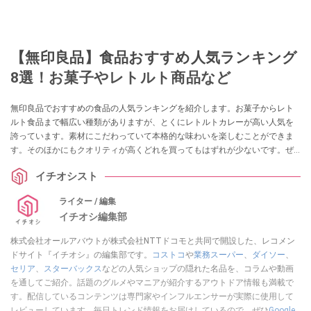
【無印良品】食品おすすめ人気ランキング
8選！お菓子やレトルト商品など
無印良品でおすすめの食品の人気ランキングを紹介します。お菓子からレト
ルト食品まで幅広い種類がありますが、とくにレトルトカレーが高い人気を
誇っています。素材にこだわっていて本格的な味わいを楽しむことができま
す。そのほかにもクオリティが高くどれを買ってもはずれが少ないです。ぜ
ひ参考にしてみてくださいね。
イチオシスト
ライター / 編集
イチオシ編集部
株式会社オールアバウトが株式会社NTTドコモと共同で開設した、レコメン
ドサイト『イチオシ』の編集部です。
コストコ
や
業務スーパー
、
ダイソー
、
セリア
、
スターバックス
などの人気ショップの隠れた名品を、コラムや動画
を通してご紹介。話題のグルメやマニアが紹介するアウトドア情報も満載で
す。配信しているコンテンツは専門家やインフルエンサーが実際に使用して
レビューしています。毎日トレンド情報をお届けしているので、ぜひ
Google