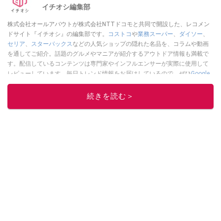
イチオシ編集部
株式会社オールアバウトが株式会社NTTドコモと共同で開設した、レコメン
ドサイト『イチオシ』の編集部です。
コストコ
や
業務スーパー
、
ダイソー
、
セリア
、
スターバックス
などの人気ショップの隠れた名品を、コラムや動画
を通してご紹介。話題のグルメやマニアが紹介するアウトドア情報も満載で
す。配信しているコンテンツは専門家やインフルエンサーが実際に使用して
レビューしています。毎日トレンド情報をお届けしているので、ぜひ
Google
ニュースでフォロー
してください！
続きを読む＞
このイチオシストの他の記事を読む