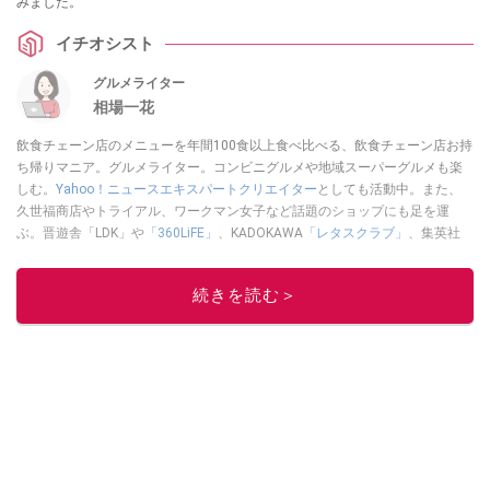
みました。
イチオシスト
グルメライター
相場一花
飲食チェーン店のメニューを年間100食以上食べ比べる、飲食チェーン店お持
ち帰りマニア。グルメライター。コンビニグルメや地域スーパーグルメも楽
しむ。
Yahoo！ニュースエキスパートクリエイター
としても活動中。また、
久世福商店やトライアル、ワークマン女子など話題のショップにも足を運
ぶ。晋遊舎「LDK」や
「360LiFE」
、KADOKAWA
「レタスクラブ」
、集英社
「週刊プレイボーイ」、宝島社「おいしい！ シャトレーゼBOOK」などでグ
ルメライター、食の専門家として出演実績あり。
続きを読む＞
このイチオシストの他の記事を読む