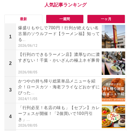
最新
一週間
一ヶ月
爆盛りもやしで700円！行列が絶えない名
古屋のソウルフード【ラーメン福】知って
1
る...
2026/06/12
【行列のできるラーメン店】濃厚なのに濃
すぎない！千葉・かいざんの極上ネギ豚骨
2
2026/08/05
かつやの持ち帰り総菜単品メニューを紹
介！ロースカツ・海老フライなどおかずに
3
ぴった...
2024/11/05
「行列必至！名店の味も」【セブン】カレ
ーフェスが開催！「2個買いで100円引
4
き」...
2026/08/05