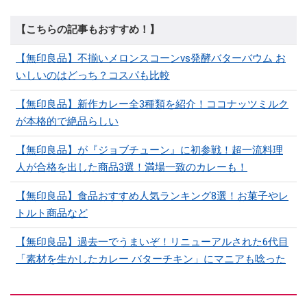
【こちらの記事もおすすめ！】
【無印良品】不揃いメロンスコーンvs発酵バターバウム お
いしいのはどっち？コスパも比較
【無印良品】新作カレー全3種類を紹介！ココナッツミルク
が本格的で絶品らしい
【無印良品】が『ジョブチューン』に初参戦！超一流料理
人が合格を出した商品3選！満場一致のカレーも！
【無印良品】食品おすすめ人気ランキング8選！お菓子やレ
トルト商品など
【無印良品】過去一でうまいぞ！リニューアルされた6代目
「素材を生かしたカレー バターチキン」にマニアも唸った