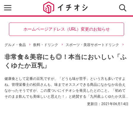
ホームページアドレス（URL）変更のお知らせ
グルメ・食品
飲料・ドリンク
スポーツ・美容サポートドリンク
非常食＆美容にも◎！本当においしい「ふ
くゆたか豆乳」
健康食として定番の豆乳ですが、「どうも味が苦手」という方も多いですよ
ね。管理栄養士の松田さんも、味までオススメできる商品になかなか出合え
なかったそうですが、この度ついにイチオシを発見したとのこと。「初めて
そのまま飲んでも美味しいと思えた！」と絶賛する「九州産ふくゆたか大豆
成分【無】調整豆乳」を紹介してくれました。非常食としても使えるそうで
更新日：
2021年06月14日
す。