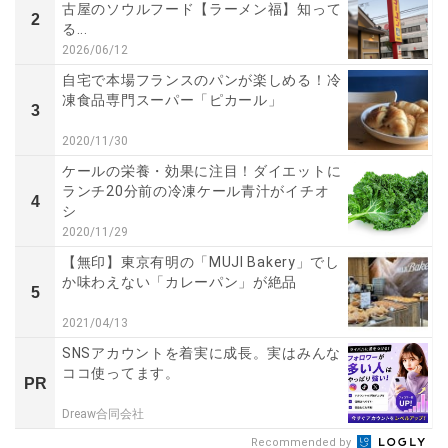
古屋のソウルフード【ラーメン福】知って
2
る...
2026/06/12
自宅で本場フランスのパンが楽しめる！冷
凍食品専門スーパー「ピカール」
3
2020/11/30
ケールの栄養・効果に注目！ダイエットに
ランチ20分前の冷凍ケール青汁がイチオ
4
シ
2020/11/29
【無印】東京有明の「MUJI Bakery」でし
か味わえない「カレーパン」が絶品
5
2021/04/13
SNSアカウントを着実に成長。実はみんな
ココ使ってます。
PR
Dreaw合同会社
Recommended by