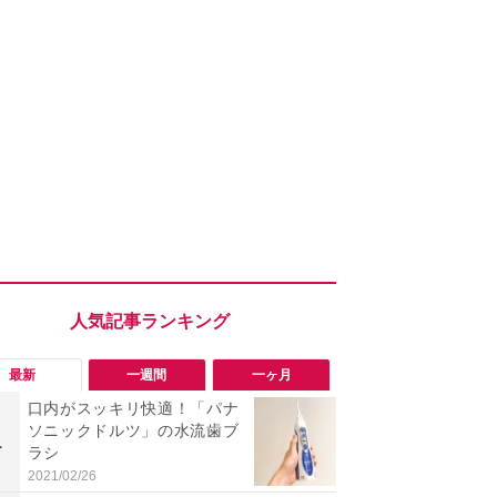
最新
一週間
一ヶ月
口内がスッキリ快適！「パナ
「旅行気分
ソニックドルツ」の水流歯ブ
食べ比べし
1
1
ラシ
3つのご当地
新発売
2021/02/26
2026/08/02