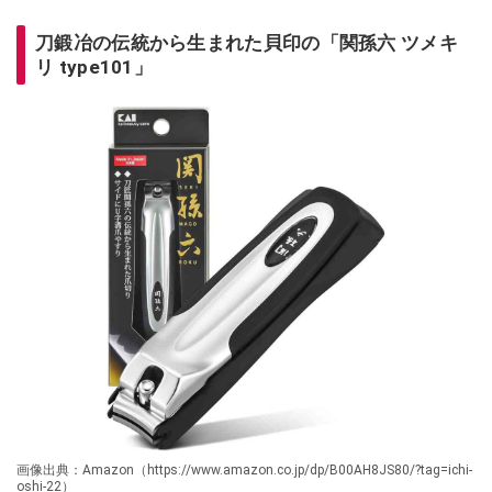
刀鍛冶の伝統から生まれた貝印の「関孫六 ツメキ
リ type101」
画像出典：Amazon（https://www.amazon.co.jp/dp/B00AH8JS80/?tag=ichi-
oshi-22）