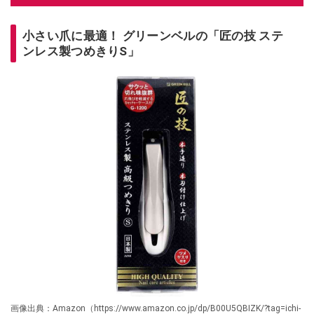
小さい爪に最適！ グリーンベルの「匠の技 ステ
ンレス製つめきりS」
画像出典：Amazon（https://www.amazon.co.jp/dp/B00U5QBIZK/?tag=ichi-