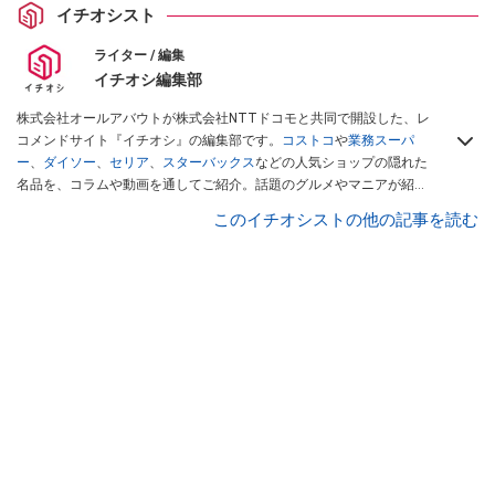
イチオシスト
ライター / 編集
イチオシ編集部
株式会社オールアバウトが株式会社NTTドコモと共同で開設した、レ
コメンドサイト『イチオシ』の編集部です。
コストコ
や
業務スーパ
ー
、
ダイソー
、
セリア
、
スターバックス
などの人気ショップの隠れた
名品を、コラムや動画を通してご紹介。話題のグルメやマニアが紹介
するアウトドア情報も満載です。配信しているコンテンツは専門家や
このイチオシストの他の記事を読む
インフルエンサーが実際に使用してレビューしています。毎日トレン
ド情報をお届けしているので、ぜひ
Googleニュースでフォロー
してく
ださい！