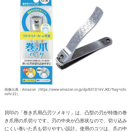
画像出典：Amazon（https://www.amazon.co.jp/dp/B01D16VJKE/?tag=ichi-
oshi-22）
貝印の「巻き爪用凸刃ツメキリ」は、凸型の刃が特徴の巻
き爪用の爪切りです。刃の中央が凸形状なので、切り込み
にくい巻いた爪も切りやすい設計。使用のコツは、爪の中