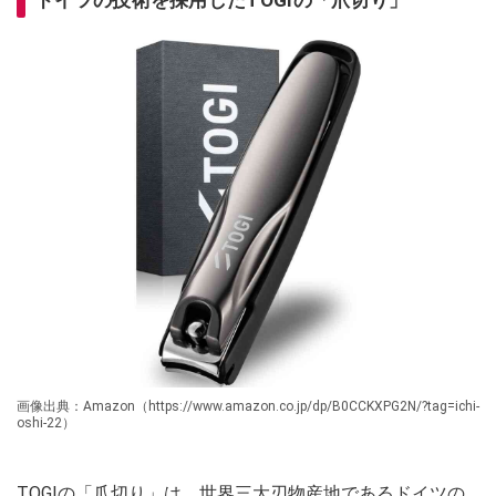
ドイツの技術を採用したTOGIの「爪切り」
画像出典：Amazon（https://www.amazon.co.jp/dp/B0CCKXPG2N/?tag=ichi-
oshi-22）
TOGIの「爪切り」は、世界三大刃物産地であるドイツの