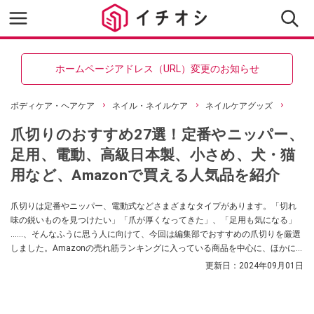
ホームページアドレス（URL）変更のお知らせ
ボディケア・ヘアケア
ネイル・ネイルケア
ネイルケアグッズ
爪切りのおすすめ27選！定番やニッパー、
足用、電動、高級日本製、小さめ、犬・猫
用など、Amazonで買える人気品を紹介
爪切りは定番やニッパー、電動式などさまざまなタイプがあります。「切れ
味の鋭いものを見つけたい」「爪が厚くなってきた」、「足用も気になる」
……、そんなふうに思う人に向けて、今回は編集部でおすすめの爪切りを厳選
しました。Amazonの売れ筋ランキングに入っている商品を中心に、ほかに
日本製のこだわりの高級品や小さめ、犬・猫のペット用などもご紹介しま
更新日：
2024年09月01日
す。中にはドラッグストアで取り扱いのあるものもありますよ。ぜひチェッ
クしてくださいね！