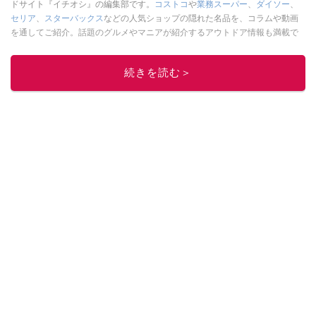
ドサイト『イチオシ』の編集部です。
コストコ
や
業務スーパー
、
ダイソー
、
セリア
、
スターバックス
などの人気ショップの隠れた名品を、コラムや動画
を通してご紹介。話題のグルメやマニアが紹介するアウトドア情報も満載で
す。配信しているコンテンツは専門家やインフルエンサーが実際に使用して
レビューしています。毎日トレンド情報をお届けしているので、ぜひ
Google
続きを読む＞
ニュースでフォロー
してください！
このイチオシストの他の記事を読む