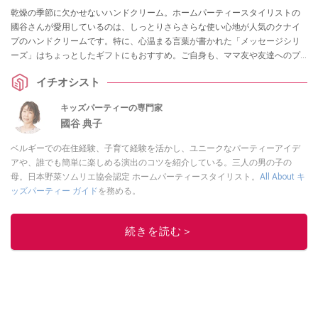
乾燥の季節に欠かせないハンドクリーム。ホームパーティースタイリストの
國谷さんが愛用しているのは、しっとりさらさらな使い心地が人気のクナイ
プのハンドクリームです。特に、心温まる言葉が書かれた「メッセージシリ
ーズ」はちょっとしたギフトにもおすすめ。ご自身も、ママ友や友達へのプ
レゼントに活用しているんだとか。
イチオシスト
キッズパーティーの専門家
國谷 典子
ベルギーでの在住経験、子育て経験を活かし、ユニークなパーティーアイデ
アや、誰でも簡単に楽しめる演出のコツを紹介している。三人の男の子の
母。日本野菜ソムリエ協会認定 ホームパーティースタイリスト。
All About キ
ッズパーティー ガイド
を務める。
このイチオシストの他の記事を読む
続きを読む＞