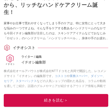
から、リッチなハンドケアクリーム誕
生！
家事やお仕事で荒れやすくなってしまう手のケアは、特に女性にとって大き
な悩みの一つですよね。そんな手をケアする数あるハンドクリームのなかで
も今回イチオシ編集部が注目したのは、スキンケアアイテムなどでおなじみ
「ロゼット」のハンドクリーム「ハンドリッチベール」。身体や手のお疲れ
モードのときに使うのがおすすめなのだそうです。販売元ロゼット株式会社
イチオシスト
の担当者に、その魅力をうかがいました！
ライター / 編集
イチオシ編集部
株式会社オールアバウトが株式会社NTTドコモと共同で開設した、レコメン
ドサイト『イチオシ』の編集部です。
コストコ
や
業務スーパー
、
ダイソー
、
セリア
、
スターバックス
などの人気ショップの隠れた名品を、コラムや動画
を通してご紹介。話題のグルメやマニアが紹介するアウトドア情報も満載で
す。配信しているコンテンツは専門家やインフルエンサーが実際に使用して
レビューしています。毎日トレンド情報をお届けしているので、ぜひ
Google
続きを読む＞
ニュースでフォロー
してください！
このイチオシストの他の記事を読む