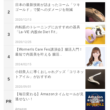
日本の最新技術が詰まったコーム「ツキ
ゴールド」で髪へのダメージを削減
2
2020/12/13
内転筋のトレーニングにおすすめの器具
「La-VIE 内股de Diet Fit」
3
2020/12/25
【Women's Care Fes講演会】腸活入門！
最短で内面美を叶える 腸活...
4
2024/02/15
小顔美人に導くおしゃれグッズ「コリネッ
トアイル」がおすすめ
5
2020/09/01
【毎日変わる】Amazonタイムセールが見
逃せない！
PR
Amazon