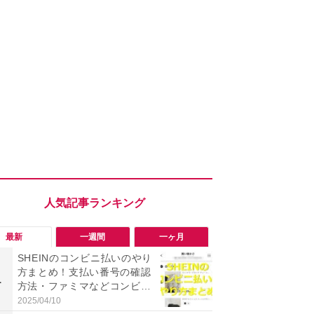
最新
一週間
一ヶ月
SHEINのコンビニ払いのやり
【評価4以上
方まとめ！支払い番号の確認
「MOMENTUM
1
1
方法・ファミマなどコンビニ
が人気の理
別の手順を解説！
音質とノイ
2025/04/10
2026/08/02