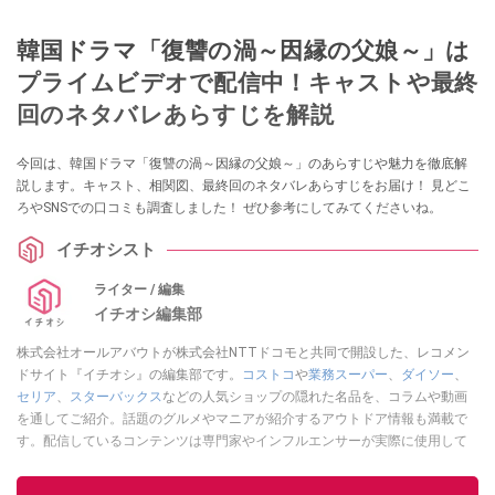
韓国ドラマ「復讐の渦～因縁の父娘～」は
プライムビデオで配信中！キャストや最終
回のネタバレあらすじを解説
今回は、韓国ドラマ「復讐の渦～因縁の父娘～」のあらすじや魅力を徹底解
説します。キャスト、相関図、最終回のネタバレあらすじをお届け！ 見どこ
ろやSNSでの口コミも調査しました！ ぜひ参考にしてみてくださいね。
イチオシスト
ライター / 編集
イチオシ編集部
株式会社オールアバウトが株式会社NTTドコモと共同で開設した、レコメン
ドサイト『イチオシ』の編集部です。
コストコ
や
業務スーパー
、
ダイソー
、
セリア
、
スターバックス
などの人気ショップの隠れた名品を、コラムや動画
を通してご紹介。話題のグルメやマニアが紹介するアウトドア情報も満載で
す。配信しているコンテンツは専門家やインフルエンサーが実際に使用して
レビューしています。毎日トレンド情報をお届けしているので、ぜひ
Google
ニュースでフォロー
してください！