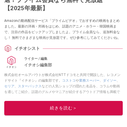
【2025年最新】
Amazonの動画配信サービス「プライムビデオ」でおすすめの映画をまとめ
ました。最新の洋画・邦画をはじめ、話題のアニメ・ホラー・韓国映画ま
で、注目の作品をピックアップしましたよ。プライム会員なら、追加料金な
し！ 無料でさまざまな映画が見放題です。ぜひ参考にしてみてくださいね。
イチオシスト
ライター / 編集
イチオシ編集部
株式会社オールアバウトが株式会社NTTドコモと共同で開設した、レコメン
ドサイト『イチオシ』の編集部です。
コストコ
や
業務スーパー
、
ダイソー
、
セリア
、
スターバックス
などの人気ショップの隠れた名品を、コラムや動画
を通してご紹介。話題のグルメやマニアが紹介するアウトドア情報も満載で
す。配信しているコンテンツは専門家やインフルエンサーが実際に使用して
レビューしています。毎日トレンド情報をお届けしているので、ぜひ
Google
続きを読む＞
ニュースでフォロー
してください！
このイチオシストの他の記事を読む