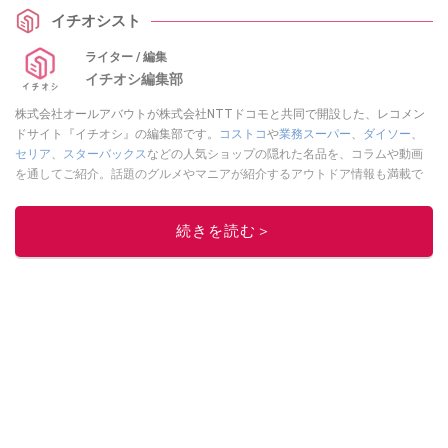
イチオシスト
ライター / 編集
イチオシ編集部
株式会社オールアバウトが株式会社NTTドコモと共同で開設した、レコメン
ドサイト『イチオシ』の編集部です。
コストコ
や
業務スーパー
、
ダイソー
、
セリア
、
スターバックス
などの人気ショップの隠れた名品を、コラムや動画
を通してご紹介。話題のグルメやマニアが紹介するアウトドア情報も満載で
す。配信しているコンテンツは専門家やインフルエンサーが実際に使用して
レビューしています。毎日トレンド情報をお届けしているので、ぜひ
Google
続きを読む＞
ニュースでフォロー
してください！
このイチオシストの他の記事を読む