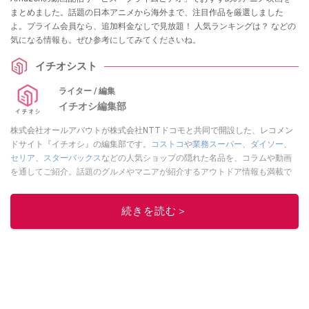
まとめました。話題の日本アニメから海外まで、注目作品を厳選しました
よ。プライム会員なら、追加料金なしで見放題！ 人気ランキングは？ などの
気になる情報も。ぜひ参考にしてみてくださいね。
イチオシスト
ライター / 編集
イチオシ編集部
株式会社オールアバウトが株式会社NTTドコモと共同で開設した、レコメン
ドサイト『イチオシ』の編集部です。
コストコ
や
業務スーパー
、
ダイソー
、
セリア
、
スターバックス
などの人気ショップの隠れた名品を、コラムや動画
を通してご紹介。話題のグルメやマニアが紹介するアウトドア情報も満載で
す。配信しているコンテンツは専門家やインフルエンサーが実際に使用して
レビューしています。毎日トレンド情報をお届けしているので、ぜひ
Google
続きを読む＞
ニュースでフォロー
してください！
このイチオシストの他の記事を読む