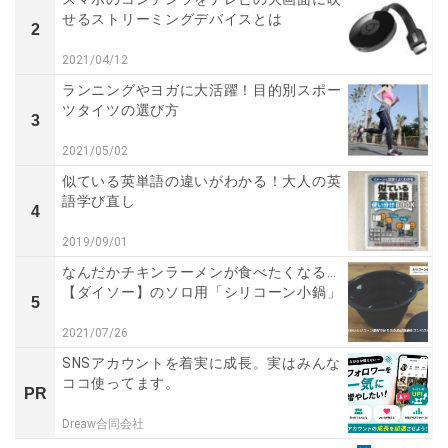
せるストリーミングデバイスとは
2
2021/04/12
ランニングやヨガに大活躍！目的別スポー
ツタイツの選び方
3
2021/05/02
似ている英単語の違いがわかる！大人の英
語学び直し
4
2019/09/01
なんだかチキンラーメンが食べたくなる…
【ダイソー】のソロ用「シリコーン小鍋」
5
2021/07/26
SNSアカウントを着実に成長。実はみんな
ココ使ってます。
PR
Dreaw合同会社