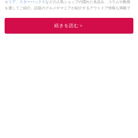
セリア
、
スターバックス
などの人気ショップの隠れた名品を、コラムや動画
を通してご紹介。話題のグルメやマニアが紹介するアウトドア情報も満載で
す。配信しているコンテンツは専門家やインフルエンサーが実際に使用して
レビューしています。毎日トレンド情報をお届けしているので、ぜひ
Google
続きを読む＞
ニュースでフォロー
してください！
このイチオシストの他の記事を読む