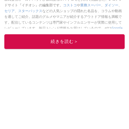
ドサイト『イチオシ』の編集部です。
コストコ
や
業務スーパー
、
ダイソー
、
セリア
、
スターバックス
などの人気ショップの隠れた名品を、コラムや動画
を通してご紹介。話題のグルメやマニアが紹介するアウトドア情報も満載で
す。配信しているコンテンツは専門家やインフルエンサーが実際に使用して
レビューしています。毎日トレンド情報をお届けしているので、ぜひ
Google
ニュースでフォロー
してください！
続きを読む＞
このイチオシストの他の記事を読む