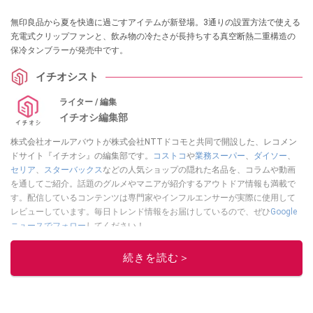
無印良品から夏を快適に過ごすアイテムが新登場。3通りの設置方法で使える
充電式クリップファンと、飲み物の冷たさが長持ちする真空断熱二重構造の
保冷タンブラーが発売中です。
イチオシスト
ライター / 編集
イチオシ編集部
株式会社オールアバウトが株式会社NTTドコモと共同で開設した、レコメン
ドサイト『イチオシ』の編集部です。
コストコ
や
業務スーパー
、
ダイソー
、
セリア
、
スターバックス
などの人気ショップの隠れた名品を、コラムや動画
を通してご紹介。話題のグルメやマニアが紹介するアウトドア情報も満載で
す。配信しているコンテンツは専門家やインフルエンサーが実際に使用して
レビューしています。毎日トレンド情報をお届けしているので、ぜひ
Google
ニュースでフォロー
してください！
このイチオシストの他の記事を読む
続きを読む＞