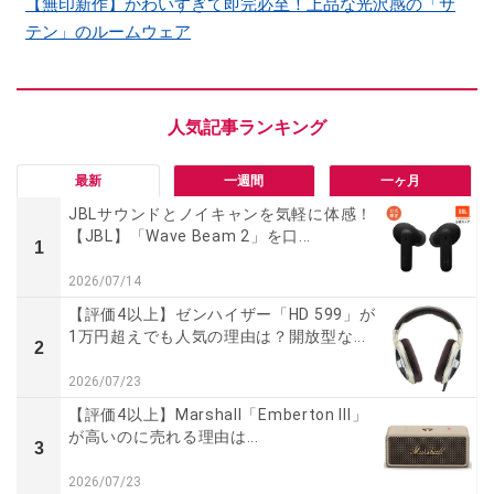
【無印新作】かわいすぎて即完必至！上品な光沢感の「サ
テン」のルームウェア
最新
一週間
一ヶ月
JBLサウンドとノイキャンを気軽に体感！
【JBL】「Wave Beam 2」を口...
1
2026/07/14
【評価4以上】ゼンハイザー「HD 599」が
1万円超えでも人気の理由は？開放型な...
2
2026/07/23
【評価4以上】Marshall「Emberton III」
が高いのに売れる理由は...
3
2026/07/23