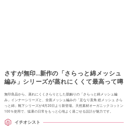
さすが無印…新作の「さらっと綿メッシュ
編み」シリーズが蒸れにくくて最高って噂
無印良品から、蒸れにくくさらりとした肌触りの「さらっと綿メッシュ編
み」インナーシリーズと、全面メッシュ編みの「足なり直角 総メッシュ さら
っと綿」靴下シリーズが4月20日より新登場。天然素材オーガニックコットン
100％使用で、猛暑の日常をもっと心地よく過ごせる設計が魅力です。
イチオシスト