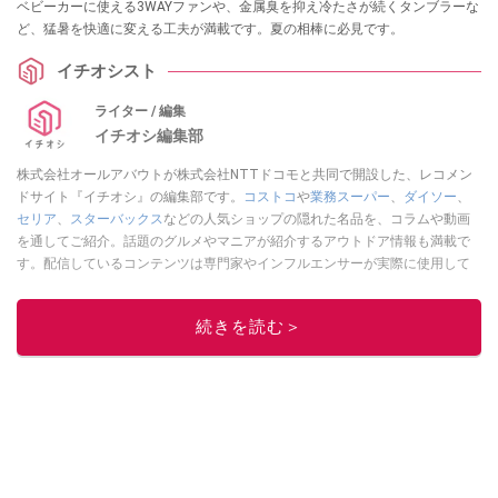
ベビーカーに使える3WAYファンや、金属臭を抑え冷たさが続くタンブラーな
ど、猛暑を快適に変える工夫が満載です。夏の相棒に必見です。
イチオシスト
ライター / 編集
イチオシ編集部
株式会社オールアバウトが株式会社NTTドコモと共同で開設した、レコメン
ドサイト『イチオシ』の編集部です。
コストコ
や
業務スーパー
、
ダイソー
、
セリア
、
スターバックス
などの人気ショップの隠れた名品を、コラムや動画
を通してご紹介。話題のグルメやマニアが紹介するアウトドア情報も満載で
す。配信しているコンテンツは専門家やインフルエンサーが実際に使用して
レビューしています。毎日トレンド情報をお届けしているので、ぜひ
Google
ニュースでフォロー
してください！
続きを読む＞
このイチオシストの他の記事を読む