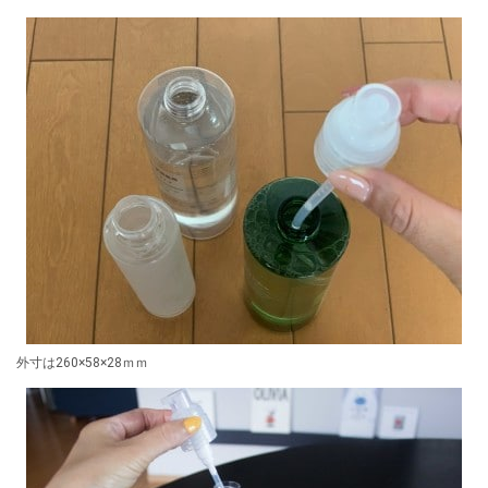
外寸は260×58×28ｍｍ