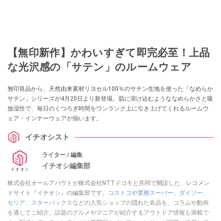
【無印新作】かわいすぎて即完必至！上品
な光沢感の「サテン」のルームウェア
無印良品から、天然由来素材リヨセル100％のサテン生地を使った「なめらか
サテン」シリーズが4月20日より新登場。肌に溶け込むようななめらかさと吸
放湿性で、毎日のくつろぎ時間をワンランク上に引き上げてくれるルームウ
ェア・インナーウェアが揃います。
イチオシスト
ライター / 編集
イチオシ編集部
株式会社オールアバウトが株式会社NTTドコモと共同で開設した、レコメン
ドサイト『イチオシ』の編集部です。
コストコ
や
業務スーパー
、
ダイソー
、
セリア
、
スターバックス
などの人気ショップの隠れた名品を、コラムや動画
を通してご紹介。話題のグルメやマニアが紹介するアウトドア情報も満載で