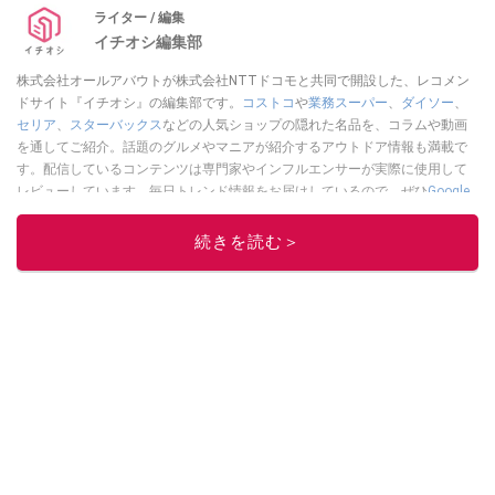
ライター / 編集
イチオシ編集部
株式会社オールアバウトが株式会社NTTドコモと共同で開設した、レコメン
ドサイト『イチオシ』の編集部です。
コストコ
や
業務スーパー
、
ダイソー
、
セリア
、
スターバックス
などの人気ショップの隠れた名品を、コラムや動画
を通してご紹介。話題のグルメやマニアが紹介するアウトドア情報も満載で
す。配信しているコンテンツは専門家やインフルエンサーが実際に使用して
レビューしています。毎日トレンド情報をお届けしているので、ぜひ
Google
ニュースでフォロー
してください！
続きを読む＞
このイチオシストの他の記事を読む