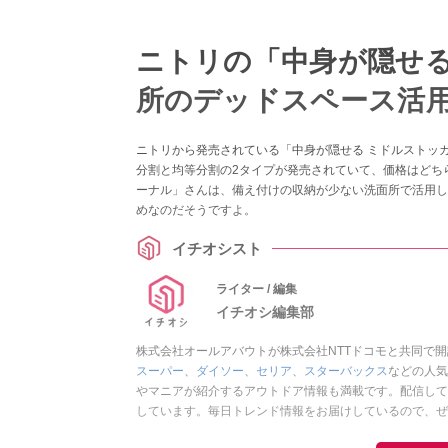
ニトリの「中身が隠せる
所のデッドスペース活
ニトリから発売されている「中身が隠せる ミドルストッ
分割と均等分割の2タイプが発売されていて、価格はどち
ーナル」さんは、備え付けの収納が少ない洗面所で活用し
めなのだそうですよ。
イチオシスト
ライター / 編集
イチオシ編集部
株式会社オールアバウトが株式会社NTTドコモと共同で
スーパー
、
ダイソー
、
セリア
、
スターバックス
などの人気
やマニアが紹介するアウトドア情報も満載です。配信して
しています。毎日トレンド情報をお届けしているので、ぜ