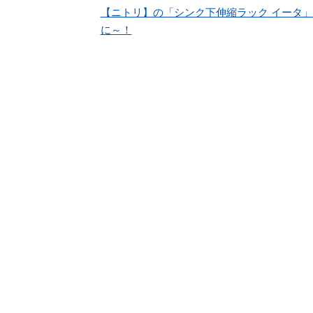
【ニトリ】の「シンク下伸縮ラック イータ
に～！