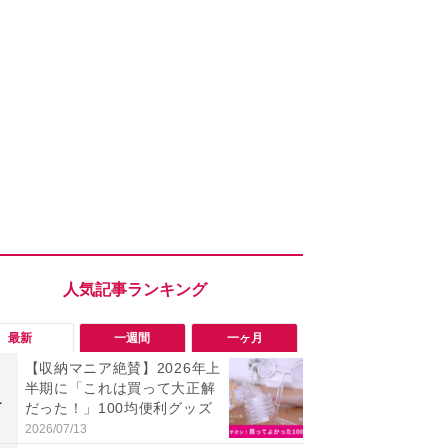
最新
一週間
一ヶ月
【収納マニア絶賛】2026年上
【評価4以上】M
半期に「これは買って大正解
JOR V」
1
1
だった！」100均便利グッズ
力のサウン
リーがイチ
2026/07/13
2026/08/03