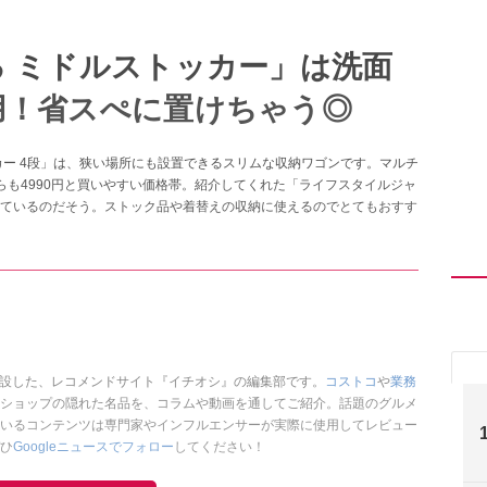
 ミドルストッカー」は洗面
用！省スぺに置けちゃう◎
カー 4段」は、狭い場所にも設置できるスリムな収納ワゴンです。マルチ
らも4990円と買いやすい価格帯。紹介してくれた「ライフスタイルジャ
ているのだそう。ストック品や着替えの収納に使えるのでとてもおすす
開設した、レコメンドサイト『イチオシ』の編集部です。
コストコ
や
業務
ショップの隠れた名品を、コラムや動画を通してご紹介。話題のグルメ
いるコンテンツは専門家やインフルエンサーが実際に使用してレビュー
ひ
Googleニュースでフォロー
してください！
このイチオシストの他の記事を読む