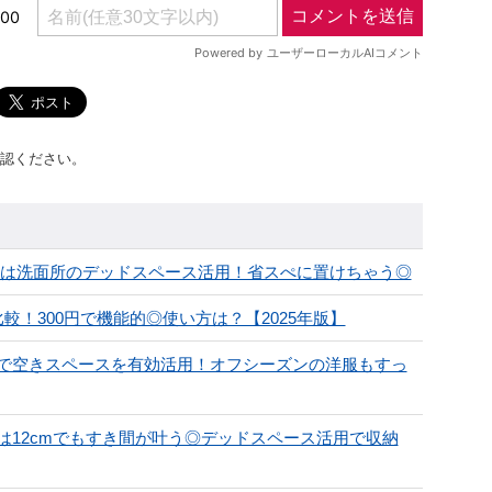
認ください。
」は洗面所のデッドスペース活用！省スぺに置けちゃう◎
！300円で機能的◎使い方は？【2025年版】
で空きスペースを有効活用！オフシーズンの洋服もすっ
12cmでもすき間が叶う◎デッドスペース活用で収納