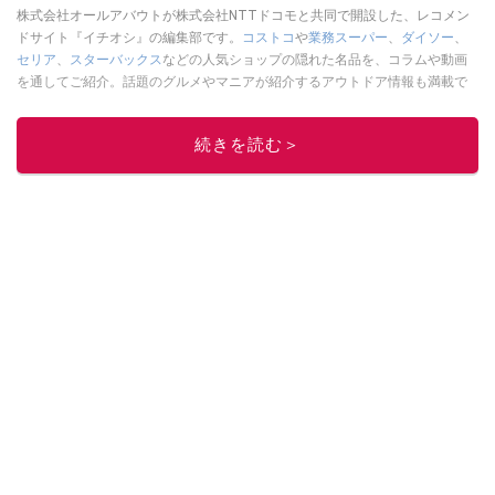
株式会社オールアバウトが株式会社NTTドコモと共同で開設した、レコメン
ドサイト『イチオシ』の編集部です。
コストコ
や
業務スーパー
、
ダイソー
、
セリア
、
スターバックス
などの人気ショップの隠れた名品を、コラムや動画
を通してご紹介。話題のグルメやマニアが紹介するアウトドア情報も満載で
す。配信しているコンテンツは専門家やインフルエンサーが実際に使用して
レビューしています。毎日トレンド情報をお届けしているので、ぜひ
Google
続きを読む＞
ニュースでフォロー
してください！
このイチオシストの他の記事を読む