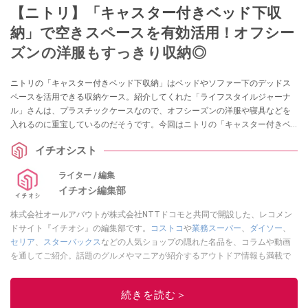
【ニトリ】「キャスター付きベッド下収
納」で空きスペースを有効活用！オフシー
ズンの洋服もすっきり収納◎
ニトリの「キャスター付きベッド下収納」はベッドやソファー下のデッドス
ペースを活用できる収納ケース。紹介してくれた「ライフスタイルジャーナ
ル」さんは、プラスチックケースなので、オフシーズンの洋服や寝具などを
入れるのに重宝しているのだそうです。今回はニトリの「キャスター付きベ
ッド下収納」の魅力をご紹介していきますので、衣類の収納場所にお困りの
イチオシスト
方はぜひ参考にしてみてくださいね。
ライター / 編集
イチオシ編集部
株式会社オールアバウトが株式会社NTTドコモと共同で開設した、レコメン
ドサイト『イチオシ』の編集部です。
コストコ
や
業務スーパー
、
ダイソー
、
セリア
、
スターバックス
などの人気ショップの隠れた名品を、コラムや動画
を通してご紹介。話題のグルメやマニアが紹介するアウトドア情報も満載で
す。配信しているコンテンツは専門家やインフルエンサーが実際に使用して
レビューしています。毎日トレンド情報をお届けしているので、ぜひ
Google
続きを読む＞
ニュースでフォロー
してください！