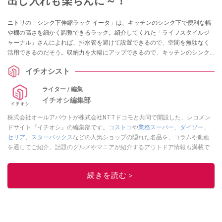
出し入れも楽ちんに～！
ニトリの「シンク下伸縮ラック イータ」は、キッチンのシンク下で便利な幅
や棚の高さを細かく調整できるラック。紹介してくれた「ライフスタイルジ
ャーナル」さんによれば、排水管を避けて設置できるので、空間を無駄なく
活用できるのだそう。収納力を大幅にアップできるので、キッチンのシンク
下の整理をお考えの方は要チェックなアイテムですよ。
イチオシスト
ライター / 編集
イチオシ編集部
株式会社オールアバウトが株式会社NTTドコモと共同で開設した、レコメン
ドサイト『イチオシ』の編集部です。
コストコ
や
業務スーパー
、
ダイソー
、
セリア
、
スターバックス
などの人気ショップの隠れた名品を、コラムや動画
を通してご紹介。話題のグルメやマニアが紹介するアウトドア情報も満載で
す。配信しているコンテンツは専門家やインフルエンサーが実際に使用して
レビューしています。毎日トレンド情報をお届けしているので、ぜひ
Google
続きを読む＞
ニュースでフォロー
してください！
このイチオシストの他の記事を読む