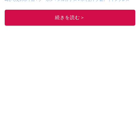
刊）
、
『「ゆる副業」のはじめかた メルカリ スマホ1つでスキマ時間に効率
的に稼ぐ！』（翔泳社刊）
ほか著書多数。ブログは
「川崎さちえのごちゃま
続きを読む＞
ぜ日記」
。
■経歴：2003年、夫が子育てをするために、突然会社を辞める。翌月からの
給料が０円になり、家にいながら、しかも空いた時間でできるオークション
に目をつける。しかし、取引の仕方がわからずに、まずは落札者として参
加。その後、出品者側にまわり、家の中の物を出品しまくる。出品する物が
ほぼなくなってからは、仕入れを経験。ネットオークションを生活の一部に
取り入れるべく、「ネットオークションやフリマアプリは生活のインフラに
なる」という考えを持つ。また消費税増税の社会においては、ネットオーク
ションやフリマアプリが家計の救世主になりえると考え、業者とは違う視点
でユーザーとして参加中。
このイチオシストの他の記事を読む