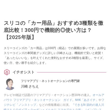
スリコの「カー用品」おすすめ3種類を徹
底比較！300円で機能的◎使い方は？
【2025年版】
スリーコインズの「カー用品」は330円（税込）での展開が多いです。お得な
スリーコインズの車関連グッズに詳しい川崎さんは、機能的で安いと絶賛！
「あったらいいな」を叶えてくれた便利なおすすめ3種類を厳選し、サイズ、
使い方、使い勝手を紹介します。
イチオシスト
フリマアプリ・ネットオークションの専門家
川崎 さちえ
テレビや雑誌で話題のフリマアプリ・オークション歴20年の達人。
オールア
バウト フリマアプリ・ネットオークション ガイド
。
NHK「あさイチ」
や
フ
ジテレビ「ノンストップ」
などの情報番組に出演。
『できるfit 節約の達人川
崎さちえのポイ活＋クーポン＋メルカリ スマホでおトク術』（インプレス