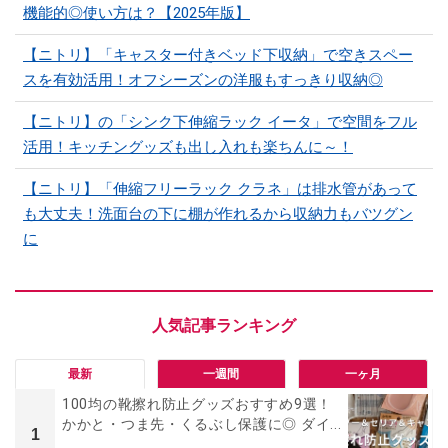
機能的◎使い方は？【2025年版】
【ニトリ】「キャスター付きベッド下収納」で空きスペー
スを有効活用！オフシーズンの洋服もすっきり収納◎
【ニトリ】の「シンク下伸縮ラック イータ」で空間をフル
活用！キッチングッズも出し入れも楽ちんに～！
【ニトリ】「伸縮フリーラック クラネ」は排水管があって
も大丈夫！洗面台の下に棚が作れるから収納力もバツグン
に
最新
一週間
一ヶ月
100均の靴擦れ防止グッズおすすめ9選！
かかと・つま先・くるぶし保護に◎ ダイ...
1