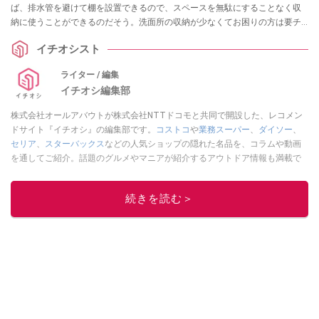
ば、排水管を避けて棚を設置できるので、スペースを無駄にすることなく収
納に使うことができるのだそう。洗面所の収納が少なくてお困りの方は要チ
ェックなアイテムですので、ぜひ参考にしてみてくださいね。
イチオシスト
ライター / 編集
イチオシ編集部
株式会社オールアバウトが株式会社NTTドコモと共同で開設した、レコメン
ドサイト『イチオシ』の編集部です。
コストコ
や
業務スーパー
、
ダイソー
、
セリア
、
スターバックス
などの人気ショップの隠れた名品を、コラムや動画
を通してご紹介。話題のグルメやマニアが紹介するアウトドア情報も満載で
す。配信しているコンテンツは専門家やインフルエンサーが実際に使用して
レビューしています。毎日トレンド情報をお届けしているので、ぜひ
Google
続きを読む＞
ニュースでフォロー
してください！
このイチオシストの他の記事を読む