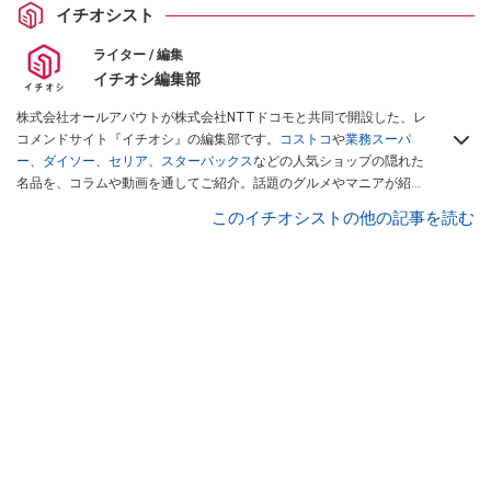
イチオシスト
ライター / 編集
イチオシ編集部
株式会社オールアバウトが株式会社NTTドコモと共同で開設した、レ
コメンドサイト『イチオシ』の編集部です。
コストコ
や
業務スーパ
ー
、
ダイソー
、
セリア
、
スターバックス
などの人気ショップの隠れた
名品を、コラムや動画を通してご紹介。話題のグルメやマニアが紹介
するアウトドア情報も満載です。配信しているコンテンツは専門家や
このイチオシストの他の記事を読む
インフルエンサーが実際に使用してレビューしています。毎日トレン
ド情報をお届けしているので、ぜひ
Googleニュースでフォロー
してく
ださい！