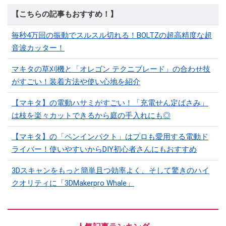
【こちらの記事もおすすめ！】
毎秒4万回の振動でスルスル切れる！BOLTZの超高精度な超
音波カッター！
マキタの草刈機と「オレゴン テクニブレード」の合わせ技
がすごい！装着方法や使い心地を紹介
【マキタ】の電動ハサミがすごい！「充電せん定ばさみ」
は枝を楽々カットできるから庭の手入れにも◎
【マキタ】の「ペンインパクト」はプロも愛用する電動ド
ライバー！使いやすいからDIY初心者さんにもおすすめ
3Dスキャンをもっと簡単且つ効率よく、そして驚きのハイ
クオリティに「3DMakerpro Whale」