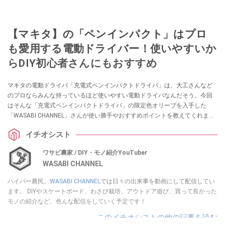
【マキタ】の「ペンインパクト」はプロ
も愛用する電動ドライバー！使いやすいか
らDIY初心者さんにもおすすめ
マキタの電動ドライバ「充電式ペンインパクトドライバ」は、大工さんなど
のプロならみんな持っているほど使いやすい電動ドライバなんだそう。今回
はそんな「充電式ペンインパクトドライバ」の限定色オリーブを入手した
「WASABI CHANNEL」さんが使い勝手やおすすめポイントを教えてくれまし
た。ぜひ参考にしてみてくださいね。
イチオシスト
ワサビ農家 / DIY・モノ紹介YouTuber
WASABI CHANNEL
ハイパー農民。
WASABI CHANNEL
では日々の出来事を動画にして配信してい
ます。 DIYやスケートボード、わさび栽培、アウトドア遊び、買って良かった
モノの紹介など、色んな配信をしていく予定です！
このイチオシストの他の記事を読む