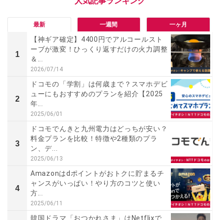
最新
一週間
一ヶ月
【神ギア確定】4400円でアルコールスト
ーブが激変！ひっくり返すだけの火力調整
1
＆...
2026/07/14
ドコモの「学割」は何歳まで？スマホデビ
ューにもおすすめのプランを紹介【2025
2
年...
2025/06/01
ドコモでんきと九州電力はどっちが安い？
料金プランを比較！特徴や2種類のプラ
3
ン、デ...
2025/06/13
Amazonはdポイントがおトクに貯まるチ
ャンスがいっぱい！やり方のコツと使い
4
方...
2025/06/11
韓国ドラマ「おつかれさま」はNetflixで