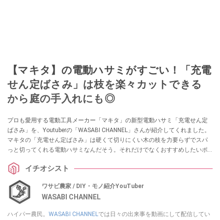
【マキタ】の電動ハサミがすごい！「充電
せん定ばさみ」は枝を楽々カットできる
から庭の手入れにも◎
プロも愛用する電動工具メーカー「マキタ」の新型電動ハサミ「充電せん定
ばさみ」を、Youtuberの「WASABI CHANNEL」さんが紹介してくれました。
マキタの「充電せん定ばさみ」は硬くて切りにくい木の枝を力要らずでスパ
っと切ってくれる電動ハサミなんだそう。それだけでなくおすすめしたいポ
イントも紹介してくれました。庭の枝切りやお仕事で電動ハサミをお探しの
イチオシスト
方はぜひ参考にしてみてくださいね。
ワサビ農家 / DIY・モノ紹介YouTuber
WASABI CHANNEL
ハイパー農民。
WASABI CHANNEL
では日々の出来事を動画にして配信してい