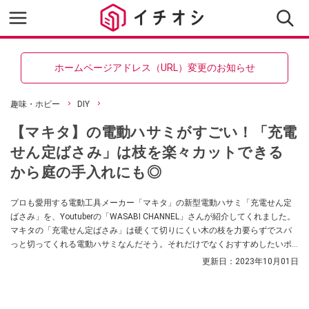
ホームページアドレス（URL）変更のお知らせ
趣味・ホビー
DIY
【マキタ】の電動ハサミがすごい！「充電
せん定ばさみ」は枝を楽々カットできる
から庭の手入れにも◎
プロも愛用する電動工具メーカー「マキタ」の新型電動ハサミ「充電せん定
ばさみ」を、Youtuberの「WASABI CHANNEL」さんが紹介してくれました。
マキタの「充電せん定ばさみ」は硬くて切りにくい木の枝を力要らずでスパ
っと切ってくれる電動ハサミなんだそう。それだけでなくおすすめしたいポ
イントも紹介してくれました。庭の枝切りやお仕事で電動ハサミをお探しの
更新日：
2023年10月01日
方はぜひ参考にしてみてくださいね。