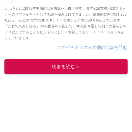
JimuMetaは2015年中国の広東省深セン市に設立。 長年B2B業務用3Dスキャ
ナーのサプライヤーとして実績を積み上げてきました。業務用製造実績1,900
社超え、​​2022年世界の3Dスキャナー市場シェア率は50％を超えています！
「だれでも楽しめる」3Dの世界を目指して、3D技術を通して日々の暮らしを
より豊かにすることをビジョンとし日々奮闘しており、イノベーションを起
こしていきます。
このイチオシストの他の記事を読む
続きを読む＞