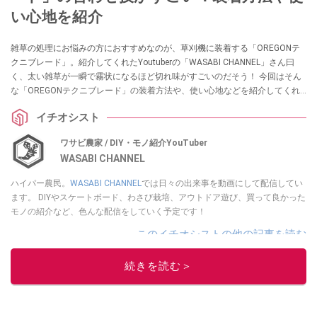
い心地を紹介
雑草の処理にお悩みの方におすすめなのが、草刈機に装着する「OREGONテ
クニブレード」。紹介してくれたYoutuberの「WASABI CHANNEL」さん曰
く、太い雑草が一瞬で霧状になるほど切れ味がすごいのだそう！ 今回はそん
な「OREGONテクニブレード」の装着方法や、使い心地などを紹介してくれ
ています。ナイロンブレードをお探しの方はぜひ参考にしてみてください
イチオシスト
ね。
ワサビ農家 / DIY・モノ紹介YouTuber
WASABI CHANNEL
ハイパー農民。
WASABI CHANNEL
では日々の出来事を動画にして配信してい
ます。 DIYやスケートボード、わさび栽培、アウトドア遊び、買って良かった
モノの紹介など、色んな配信をしていく予定です！
このイチオシストの他の記事を読む
続きを読む＞