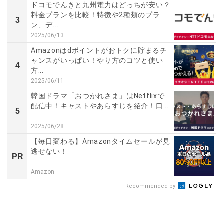
ドコモでんきと九州電力はどっちが安い？
料金プランを比較！特徴や2種類のプラ
3
ン、デ...
2025/06/13
Amazonはdポイントがおトクに貯まるチ
ャンスがいっぱい！やり方のコツと使い
4
方...
2025/06/11
韓国ドラマ「おつかれさま」はNetflixで
配信中！キャストやあらすじを紹介！口...
5
2025/06/28
【毎日変わる】Amazonタイムセールが見
逃せない！
PR
Amazon
Recommended by