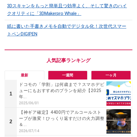
3Dスキャンをもっと簡単且つ効率よく、そして驚きのハイ
クオリティに「3DMakerpro Whale」
紙に書いた手書きメモを自動でデジタル化！次世代スマー
トペンDIGIPEN
最新
一週間
一ヶ月
ドコモの「学割」は何歳まで？スマホデビ
ューにもおすすめのプランを紹介【2025
1
年...
2025/06/01
【神ギア確定】4400円でアルコールスト
ーブが激変！ひっくり返すだけの火力調整
2
＆...
2026/07/14