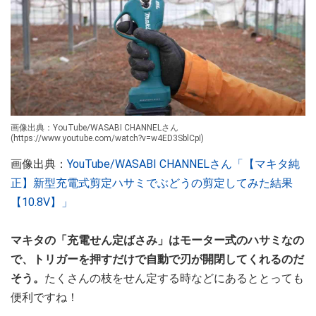
画像出典：YouTube/WASABI CHANNELさん
(https://www.youtube.com/watch?v=w4ED3SblCpI)
画像出典：
YouTube/WASABI CHANNELさん「【マキタ純
正】新型充電式剪定ハサミでぶどうの剪定してみた結果
【10.8V】」
マキタの「充電せん定ばさみ」はモーター式のハサミなの
で、トリガーを押すだけで自動で刃が開閉してくれるのだ
そう。
たくさんの枝をせん定する時などにあるととっても
便利ですね！