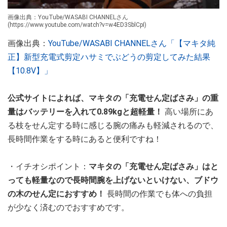
画像出典：YouTube/WASABI CHANNELさん
(https://www.youtube.com/watch?v=w4ED3SblCpI)
画像出典：
YouTube/WASABI CHANNELさん「【マキタ純
正】新型充電式剪定ハサミでぶどうの剪定してみた結果
【10.8V】」
公式サイトによれば、マキタの「充電せん定ばさみ」の重
量はバッテリーを入れて0.89kgと超軽量！
高い場所にあ
る枝をせん定する時に感じる腕の痛みも軽減されるので、
長時間作業をする時にあると便利ですね！
・イチオシポイント：
マキタの「充電せん定ばさみ」はと
っても軽量なので長時間腕を上げないといけない、ブドウ
の木のせん定におすすめ！
長時間の作業でも体への負担
が少なく済むのでおすすめです。