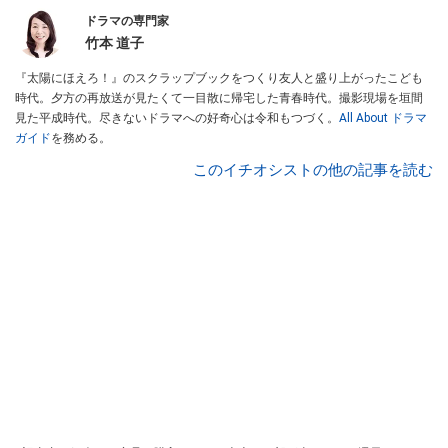
ドラマの専門家
竹本 道子
『太陽にほえろ！』のスクラップブックをつくり友人と盛り上がったこども
時代。夕方の再放送が見たくて一目散に帰宅した青春時代。撮影現場を垣間
見た平成時代。尽きないドラマへの好奇心は令和もつづく。
All About ドラマ
ガイド
を務める。
このイチオシストの他の記事を読む