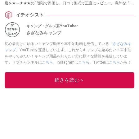
度を★～★★★の3段階で評価し、口コミ形式で正直にレビュー。意外な「買
ってよかった！」に出会えるかも？ 買い物の参考にしてくださいね！
イチオシスト
キャンプ・グルメ系YouTuber
さざなみキャンプ
初心者向けにゆるいキャンプ動画や車中泊動画を発信している「
さざなみキ
ャンプ
」YouTubeを運営しています。これからキャンプを始めたい！車中泊
をやってみたい！キャンプ用品を知りたい方に様々な情報を発信していま
す。サブチャンネルは
こちら
、Instagramは
こちら
、Twitterは
こちら
から！
このイチオシストの他の記事を読む
続きを読む＞