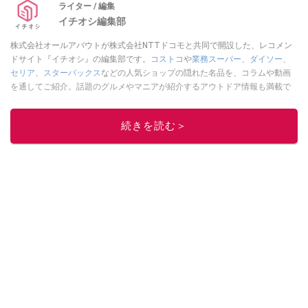
ライター / 編集
イチオシ編集部
株式会社オールアバウトが株式会社NTTドコモと共同で開設した、レコメン
ドサイト『イチオシ』の編集部です。
コストコ
や
業務スーパー
、
ダイソー
、
セリア
、
スターバックス
などの人気ショップの隠れた名品を、コラムや動画
を通してご紹介。話題のグルメやマニアが紹介するアウトドア情報も満載で
す。配信しているコンテンツは専門家やインフルエンサーが実際に使用して
レビューしています。毎日トレンド情報をお届けしているので、ぜひ
Google
続きを読む＞
ニュースでフォロー
してください！
このイチオシストの他の記事を読む