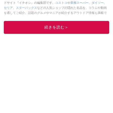
ドサイト『イチオシ』の編集部です。
コストコ
や
業務スーパー
、
ダイソー
、
セリア
、
スターバックス
などの人気ショップの隠れた名品を、コラムや動画
を通してご紹介。話題のグルメやマニアが紹介するアウトドア情報も満載で
す。配信しているコンテンツは専門家やインフルエンサーが実際に使用して
レビューしています。毎日トレンド情報をお届けしているので、ぜひ
Google
続きを読む＞
ニュースでフォロー
してください！
このイチオシストの他の記事を読む