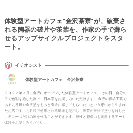
体験型アートカフェ“金沢茶寮”が、破棄さ
れる陶器の破片や茶葉を、作家の手で蘇ら
せるアップサイクルプロジェクトをスタ
ート。
イチオシスト
体験型アートカフェ 金沢茶寮
２０２２年３月に金沢にオープンした体験型アートカフェ。 その日、自分の
手で色彩を施した器で、日本茶をお楽しみいただけます。 金沢の伝統工芸で
ある九谷焼や金沢塗をもっと身近に感じてもらいたいという想いから生まれ
たお店です。九谷焼で使用される磁器を使用し、漆芸の技法で塗りを施した
世界に一つだけの器を作ることができます。感性と想像力を刺激するアート
体験をお楽しみください。
このイチオシストの他の記事を読む