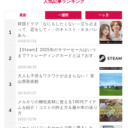
最新
一週間
一ヶ月
韓国ドラマ「なにもしたくない～立ち止ま
って、恋をして～」のキャスト・ネタバレ
1
あら...
2025/07/22
【Steam】2025年のサマーセールはいつ
まで？トレーディングカードとは？おす...
2
2025/08/29
大人も子供もワクワクが止まらない！ 富
山県美術館
3
2019/07/27
メルカリの梱包資材に使える100均アイテ
ムを紹介！コストの抑え方＆服や本の送り
4
方
2022/12/26
ノートパソコンをセールで安く購入した