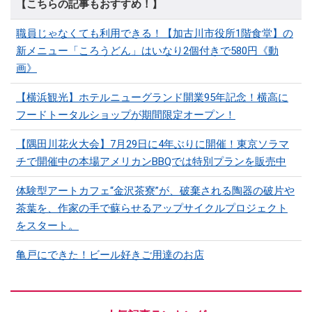
【こちらの記事もおすすめ！】
職員じゃなくても利用できる！【加古川市役所1階食堂】の
新メニュー「ころうどん」はいなり2個付きで580円《動
画》
【横浜観光】ホテルニューグランド開業95年記念！横高に
フードトータルショップが期間限定オープン！
【隅田川花火大会】7月29日に4年ぶりに開催！東京ソラマ
チで開催中の本場アメリカンBBQでは特別プランを販売中
体験型アートカフェ“金沢茶寮”が、破棄される陶器の破片や
茶葉を、作家の手で蘇らせるアップサイクルプロジェクト
をスタート。
亀戸にできた！ビール好きご用達のお店