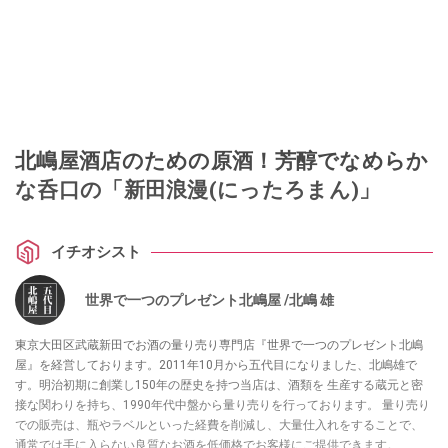
北嶋屋酒店のための原酒！芳醇でなめらか
な呑口の「新田浪漫(にったろまん)」
イチオシスト
世界で一つのプレゼント北嶋屋 /北嶋 雄
東京大田区武蔵新田でお酒の量り売り専門店『世界で一つのプレゼント北嶋
屋』を経営しております。2011年10月から五代目になりました、北嶋雄で
す。明治初期に創業し150年の歴史を持つ当店は、酒類を 生産する蔵元と密
接な関わりを持ち、1990年代中盤から量り売りを行っております。 量り売り
での販売は、瓶やラベルといった経費を削減し、大量仕入れをすることで、
通常では手に入らない良質なお酒を低価格でお客様にご提供できます。