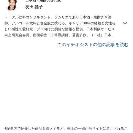
日本酒・焼酎の専門家
友田 晶子
トータル飲料コンサルタント。ソムリエであり日本酒・焼酎きき酒
師。アルコール飲料と食全般に携わる。キャリア30年の経験と女性ら
しい感性で愛好家・プロ向けに的確な情報を提供。日本料飲サービス
向上研究会会長。藝術学舎・非常勤講師。著書多数。（一社）日本の
SAKEとWINEを愛する女性の会（SAKE女の会）代表理事。
このイチオシストの他の記事を読む
※記事内で紹介した商品を購入すると、売上の一部が当サイトに還元されるこ