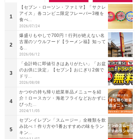
【セブン・ローソン・ファミマ】「サクレ
アイス」各コンビニ限定フレーバー3種を
1
食べ...
2026/07/24
爆盛りもやしで700円！行列が絶えない名
古屋のソウルフード【ラーメン福】知って
2
る...
2026/06/12
「会計時に即値引きはありがたい」「お盆
のお供に決定」【セブン】おにぎり2個で
3
ドリ...
2026/08/08
かつやの持ち帰り総菜単品メニューを紹
介！ロースカツ・海老フライなどおかずに
4
ぴった...
2024/11/05
セブンイレブン「スムージー」全種類を飲
み比べ！作り方や1番おすすめの味をラン
5
キン...