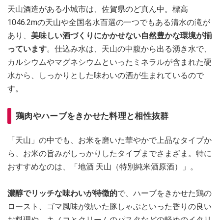
天山酒造がある小城市は、佐賀県のど真ん中。標高
1046.2mの天山や全国名水百選の一つでもある清水の滝が
あり、
美味しい酒づくりにかかせない自然豊かな環境が揃
っています
。仕込み水は、天山の中腹から出る湧き水で、
カルシウムやマグネシウムといったミネラルが含まれた硬
水から、しっかりとした味わいの酒が生まれているので
す。
鶏肉やハーブをきかせた料理と相性抜群
「天山」の中でも、お米を磨いた華やかで上品なタイプか
ら、お米の旨みがしっかりしたタイプまでさまざま。特に
おすすめなのは、「地酒 天山（特別純米酒原酒）」。
濃醇でリッチな味わいが特徴的
で、ハーブをきかせた鶏の
ロースト、ゴマ風味が効いた豚しゃぶといった香りの良い
お料理や、キノコとクリームのパスタなどの軽めのイタリ