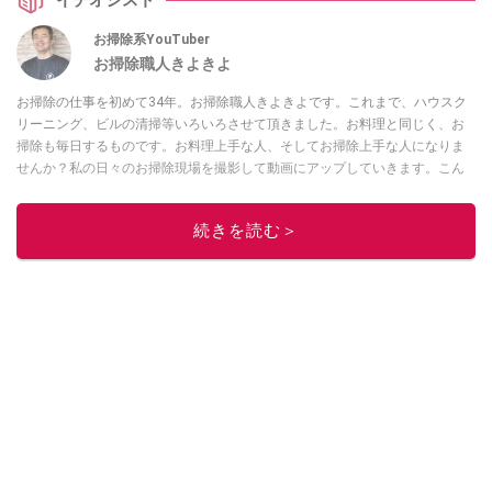
お掃除系YouTuber
お掃除職人きよきよ
お掃除の仕事を初めて34年。お掃除職人きよきよです。これまで、ハウスク
リーニング、ビルの清掃等いろいろさせて頂きました。お料理と同じく、お
掃除も毎日するものです。お料理上手な人、そしてお掃除上手な人になりま
せんか？私の日々のお掃除現場を撮影して動画にアップしていきます。こん
な現場もあったよ等、報告動画も作成していきたいと思います。Twitterは
コ
チラ！
続きを読む＞
このイチオシストの他の記事を読む