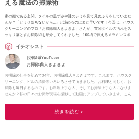
える魔法の掃除術
家の顔である玄関、タイルの黒ずみや謎のシミを見て見ぬふりをしていませ
んか？「どうせ落ちないから…」と諦めるのはまだ早いです！今回は、ハウス
クリーニングのプロ「お掃除職人きよきよ」さんが、玄関タイルの汚れをス
ッキリ落とすお掃除術を紹介してくれました。100均で買えるメラミンスポン
ジと水を使った基本の掃除から、ガンコな謎のシミを落とすプロの検証ま
イチオシスト
で、玄関をピカピカにするヒントが満載です！
お掃除系YouTuber
お掃除職人きよきよ
お掃除の仕事を初めて34年。お掃除職人きよきよです。これまで、ハウスク
リーニング、ビルの清掃等いろいろさせて頂きました。お料理と同じく、お
掃除も毎日するものです。お料理上手な人、そしてお掃除上手な人になりま
せんか？私の日々のお掃除現場を撮影して動画にアップしていきます。こん
な現場もあったよ等、報告動画も作成していきたいと思います。Twitterは
コ
チラ！
続きを読む＞
このイチオシストの他の記事を読む