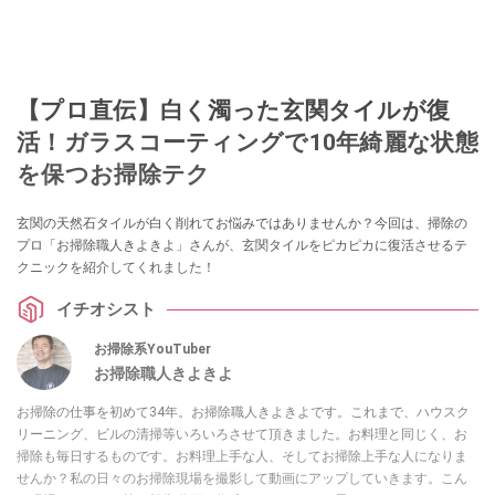
【プロ直伝】白く濁った玄関タイルが復
活！ガラスコーティングで10年綺麗な状態
を保つお掃除テク
玄関の天然石タイルが白く削れてお悩みではありませんか？今回は、掃除の
プロ「お掃除職人きよきよ」さんが、玄関タイルをピカピカに復活させるテ
クニックを紹介してくれました！
イチオシスト
お掃除系YouTuber
お掃除職人きよきよ
お掃除の仕事を初めて34年。お掃除職人きよきよです。これまで、ハウスク
リーニング、ビルの清掃等いろいろさせて頂きました。お料理と同じく、お
掃除も毎日するものです。お料理上手な人、そしてお掃除上手な人になりま
せんか？私の日々のお掃除現場を撮影して動画にアップしていきます。こん