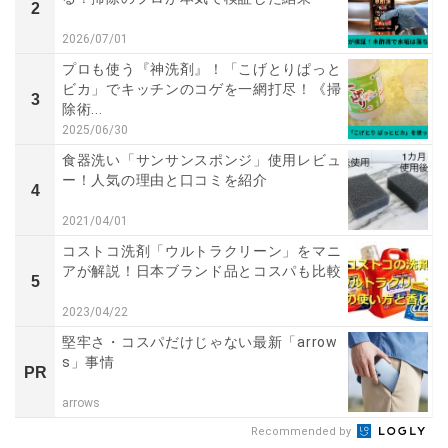
2
2026/07/01
プロも使う『神洗剤』！「こげとりぱっと
ビカ」でキッチンのコゲを一網打尽！《掃
3
除術...
2025/06/30
食器洗い「サンサンスポンジ」使用レビュ
ー！人気の理由と口コミを紹介
4
2021/04/01
コストコ洗剤「ウルトラクリーン」をマニ
アが解説！日本ブランド品とコスパも比較
5
2023/04/22
堅牢さ・コスパだけじゃない最新「arrow
s」事情
PR
arrows
Recommended by