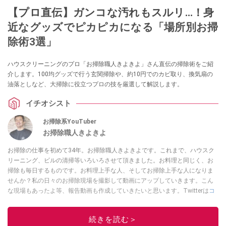
【プロ直伝】ガンコな汚れもスルリ…！身
近なグッズでピカピカになる「場所別お掃
除術3選」
ハウスクリーニングのプロ「お掃除職人きよきよ」さん直伝の掃除術をご紹
介します。100均グッズで行う玄関掃除や、約10円でのカビ取り、換気扇の
油落としなど、大掃除に役立つプロの技を厳選して解説します。
イチオシスト
お掃除系YouTuber
お掃除職人きよきよ
お掃除の仕事を初めて34年。お掃除職人きよきよです。これまで、ハウスク
リーニング、ビルの清掃等いろいろさせて頂きました。お料理と同じく、お
掃除も毎日するものです。お料理上手な人、そしてお掃除上手な人になりま
せんか？私の日々のお掃除現場を撮影して動画にアップしていきます。こん
な現場もあったよ等、報告動画も作成していきたいと思います。Twitterは
コ
チラ！
このイチオシストの他の記事を読む
続きを読む＞