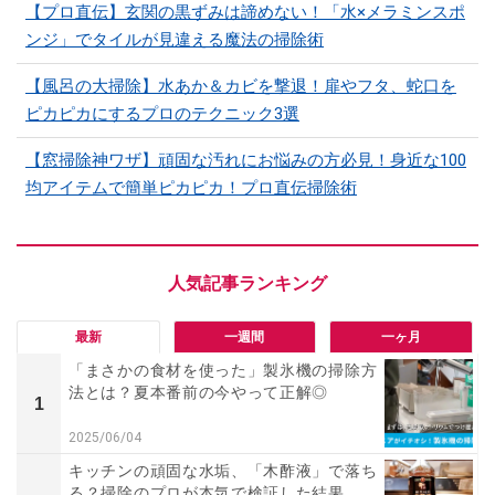
【プロ直伝】玄関の黒ずみは諦めない！「水×メラミンスポ
ンジ」でタイルが見違える魔法の掃除術
【風呂の大掃除】水あか＆カビを撃退！扉やフタ、蛇口を
ピカピカにするプロのテクニック3選
【窓掃除神ワザ】頑固な汚れにお悩みの方必見！身近な100
均アイテムで簡単ピカピカ！プロ直伝掃除術
最新
一週間
一ヶ月
「まさかの食材を使った」製氷機の掃除方
法とは？夏本番前の今やって正解◎
1
2025/06/04
キッチンの頑固な水垢、「木酢液」で落ち
る？掃除のプロが本気で検証した結果