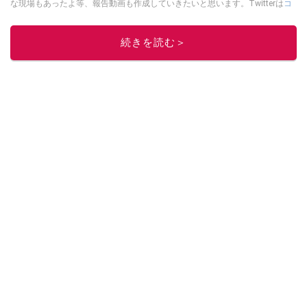
な現場もあったよ等、報告動画も作成していきたいと思います。Twitterは
コ
チラ！
このイチオシストの他の記事を読む
続きを読む＞