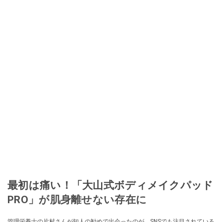
ほぼなくなってからは、仕入れを経験。ネットオークションを生活の一部に
取り入れるべく、「ネットオークションやフリマアプリは生活のインフラに
なる」という考えを持つ。また消費税増税の社会においては、ネットオーク
ションやフリマアプリが家計の救世主になりえると考え、業者とは違う視点
でユーザーとして参加中。
このイチオシストの他の記事を読む
最初は痛い！「大山式ボディメイクパッド
PRO」が肌身離せない存在に
管理栄養士の片村さんが知人の勧めで出会ったのが、SNSでも注目されている