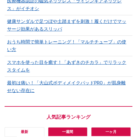
医療機器認証の磁気ネックレス「ライジンギアネックレ
ス」がイチオシ
健康サンダルで足つぼや土踏まずを刺激！履くだけでマッ
サージ効果があるスリッパ
おうち時間で簡単トレーニング！「マルチチューブ」の使
い方
スマホを使った目を癒す！「あずきのチカラ」でリラック
スタイムを
最初は痛い！「大山式ボディメイクパッドPRO」が肌身離
せない存在に
最新
一週間
一ヶ月