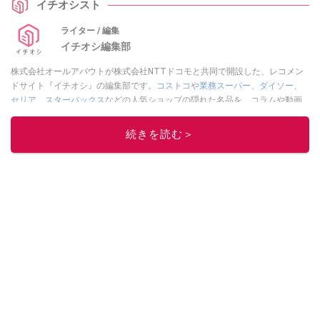
イチオシスト
イチオシの健康アクセサリーです。（提供：株式会社レミントン）
ライター / 編集
イチオシ編集部
株式会社オールアバウトが株式会社NTTドコモと共同で開設した、レコメン
ドサイト『イチオシ』の編集部です。
コストコ
や
業務スーパー
、
ダイソー
、
セリア
、
スターバックス
などの人気ショップの隠れた名品を、コラムや動画
を通してご紹介。話題のグルメやマニアが紹介するアウトドア情報も満載で
す。配信しているコンテンツは専門家やインフルエンサーが実際に使用して
続きを読む＞
レビューしています。毎日トレンド情報をお届けしているので、ぜひ
Google
ニュースでフォロー
してください！
このイチオシストの他の記事を読む