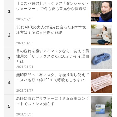
【コスパ最強】ネックギア「ダンシャット
ウォーマー 」で冬も夏も首元から快適◎
1
2022/02/03
30代40代の大人の悩みに合ったおすすめ
漢方は？産婦人科医が解説
2
2021/04/09
目の疲れを癒すアイマスクなら、あえて男
性用の「リラックスゆたぽん」がイイ理由
3
とは
2021/01/01
無印良品の「布マスク」は繰り返し使えて
コスパも◎！綿100％で呼吸もしやすい
4
2021/08/17
老眼に悩むアラフォーに！遠近両用コンタ
クトでストレス知らず
5
2021/04/04