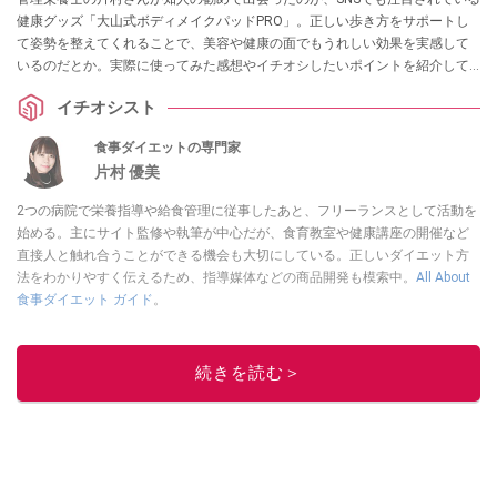
健康グッズ「大山式ボディメイクパッドPRO」。正しい歩き方をサポートし
て姿勢を整えてくれることで、美容や健康の面でもうれしい効果を実感して
いるのだとか。実際に使ってみた感想やイチオシしたいポイントを紹介して
いただきました。
イチオシスト
食事ダイエットの専門家
片村 優美
2つの病院で栄養指導や給食管理に従事したあと、フリーランスとして活動を
始める。主にサイト監修や執筆が中心だが、食育教室や健康講座の開催など
直接人と触れ合うことができる機会も大切にしている。正しいダイエット方
法をわかりやすく伝えるため、指導媒体などの商品開発も模索中。
All About
食事ダイエット ガイド
。
このイチオシストの他の記事を読む
続きを読む＞