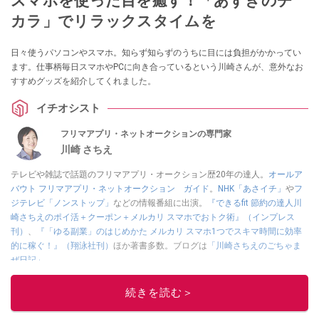
スマホを使った目を癒す！「あずきのチ
カラ」でリラックスタイムを
日々使うパソコンやスマホ。知らず知らずのうちに目には負担がかかってい
ます。仕事柄毎日スマホやPCに向き合っているという川崎さんが、意外なお
すすめグッズを紹介してくれました。
イチオシスト
フリマアプリ・ネットオークションの専門家
川崎 さちえ
テレビや雑誌で話題のフリマアプリ・オークション歴20年の達人。
オールア
バウト フリマアプリ・ネットオークション ガイド
。
NHK「あさイチ」
や
フ
ジテレビ「ノンストップ」
などの情報番組に出演。
『できるfit 節約の達人川
崎さちえのポイ活＋クーポン＋メルカリ スマホでおトク術』（インプレス
刊）
、
『「ゆる副業」のはじめかた メルカリ スマホ1つでスキマ時間に効率
的に稼ぐ！』（翔泳社刊）
ほか著書多数。ブログは
「川崎さちえのごちゃま
ぜ日記」
。
■経歴：2003年、夫が子育てをするために、突然会社を辞める。翌月からの
給料が０円になり、家にいながら、しかも空いた時間でできるオークション
続きを読む＞
に目をつける。しかし、取引の仕方がわからずに、まずは落札者として参
加。その後、出品者側にまわり、家の中の物を出品しまくる。出品する物が