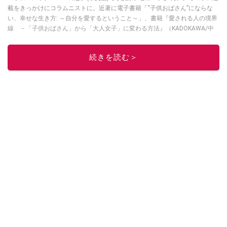
載をきっかけにコラムニストに。近著に電子書籍「“子供おばさん”にならな
い、幸せな生き方: ～自分を愛するということ～」、書籍『愛される人の境界
線 －「子供おばさん」から「大人女子」に変わる方法』（KADOKAWA/中
経出版)など。
All About 恋愛・人間関係 ガイド
。
このイチオシストの他の記事を読む
続きを読む＞