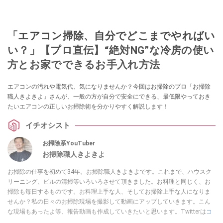
「エアコン掃除、自分でどこまでやればい
い？」【プロ直伝】“絶対NG”な冷房の使い
方とお家でできるお手入れ方法
エアコンの汚れや電気代、気になりませんか？今回はお掃除のプロ「お掃除
職人きよきよ」さんが、一般の方が自分で安全にできる、最低限やっておき
たいエアコンの正しいお掃除術を分かりやすく解説します！
イチオシスト
お掃除系YouTuber
お掃除職人きよきよ
お掃除の仕事を初めて34年。お掃除職人きよきよです。これまで、ハウスク
リーニング、ビルの清掃等いろいろさせて頂きました。お料理と同じく、お
掃除も毎日するものです。お料理上手な人、そしてお掃除上手な人になりま
せんか？私の日々のお掃除現場を撮影して動画にアップしていきます。こん
な現場もあったよ等、報告動画も作成していきたいと思います。Twitterは
コ
チラ！