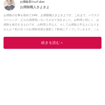
お掃除系YouTuber
お掃除職人きよきよ
お掃除の仕事を初めて34年。お掃除職人きよきよです。これまで、ハウスク
リーニング、ビルの清掃等いろいろさせて頂きました。お料理と同じく、お
掃除も毎日するものです。お料理上手な人、そしてお掃除上手な人になりま
せんか？私の日々のお掃除現場を撮影して動画にアップしていきます。こん
な現場もあったよ等、報告動画も作成していきたいと思います。Twitterは
コ
チラ！
続きを読む＞
このイチオシストの他の記事を読む