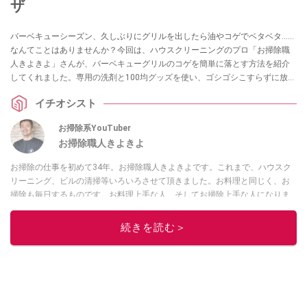
ザ
バーベキューシーズン、久しぶりにグリルを出したら油やコゲでベタベタ……
なんてことはありませんか？今回は、ハウスクリーニングのプロ「お掃除職
人きよきよ」さんが、バーベキューグリルのコゲを簡単に落とす方法を紹介
してくれました。専用の洗剤と100均グッズを使い、ゴシゴシこすらずに放置
するだけでガンコなコゲをスルッと落とすプロの技です。グリルの汚れにお
イチオシスト
悩みの方は必見です！
お掃除系YouTuber
お掃除職人きよきよ
お掃除の仕事を初めて34年。お掃除職人きよきよです。これまで、ハウスク
リーニング、ビルの清掃等いろいろさせて頂きました。お料理と同じく、お
掃除も毎日するものです。お料理上手な人、そしてお掃除上手な人になりま
せんか？私の日々のお掃除現場を撮影して動画にアップしていきます。こん
な現場もあったよ等、報告動画も作成していきたいと思います。Twitterは
コ
続きを読む＞
チラ！
このイチオシストの他の記事を読む