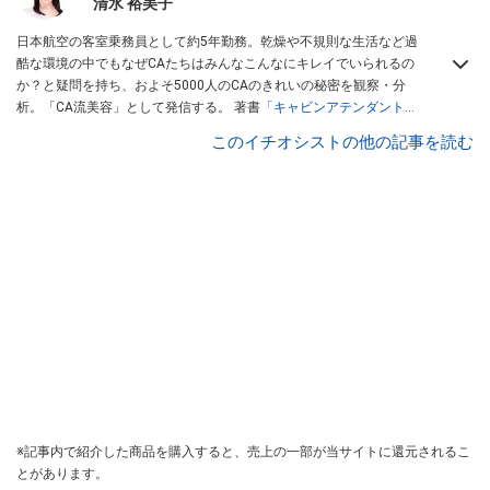
清水 裕美子
日本航空の客室乗務員として約5年勤務。乾燥や不規則な生活など過
酷な環境の中でもなぜCAたちはみんなこんなにキレイでいられるの
か？と疑問を持ち、およそ5000人のCAのきれいの秘密を観察・分
析。「CA流美容」として発信する。 著書
「キャビンアテンダント
5000人の24時間美しさが持続するきれいの手抜き」（青春出版社）
このイチオシストの他の記事を読む
※記事内で紹介した商品を購入すると、売上の一部が当サイトに還元されるこ
とがあります。