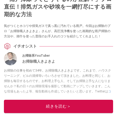
直伝！排気ガスや砂埃を一網打尽にする画
期的な方法
気がつくとホコリや排気ガスで真っ黒に汚れている雨戸。今回はお掃除のプ
ロ「お掃除職人きよきよ」さんが、高圧洗浄機を使った画期的な雨戸掃除の
方法や、雑巾を使った普段のお手入れのコツを紹介してくれました！
イチオシスト
お掃除系YouTuber
お掃除職人きよきよ
お掃除の仕事を初めて34年。お掃除職人きよきよです。これまで、ハウスク
リーニング、ビルの清掃等いろいろさせて頂きました。お料理と同じく、お
掃除も毎日するものです。お料理上手な人、そしてお掃除上手な人になりま
せんか？私の日々のお掃除現場を撮影して動画にアップしていきます。こん
な現場もあったよ等、報告動画も作成していきたいと思います。Twitterは
コ
チラ！
このイチオシストの他の記事を読む
続きを読む＞