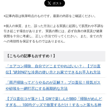
※記事内容は執筆時点のものです。最新の内容をご確認ください。
※個人の体質、また、誤った方法による実践に起因して肌荒れや不調を
引き起こす場合があります。 実践の際には、必ず自身の体質及び健康
状態を十分に考慮し、正しい方法で行ってください。 また、全ての方
への有効性を保証するものではありません。
【こちらの記事もおすすめ！】
「エアコン掃除、自分でどこまでやればいい？」【プロ直
伝】“絶対NG”な冷房の使い方とお家でできるお手入れ方法
「雨戸掃除ってどうやるのが正解？」プロ直伝！排気ガス
や砂埃を一網打尽にする画期的な方法
【プロ直伝コゲ落とし】GWで楽しんだBBQ「掃除がめんど
すぎる…」100均グッズで放置するだけ！するっと落ちる神