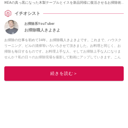
IKEAの真っ黒になった木製テーブルとイスを新品同様に復活させるお掃除術
を紹介してくれました。普通のカビ取り剤はNGなど、プロならではの知識と
イチオシスト
驚きの復活劇は必見です。
お掃除系YouTuber
お掃除職人きよきよ
お掃除の仕事を初めて34年。お掃除職人きよきよです。これまで、ハウスク
リーニング、ビルの清掃等いろいろさせて頂きました。お料理と同じく、お
掃除も毎日するものです。お料理上手な人、そしてお掃除上手な人になりま
せんか？私の日々のお掃除現場を撮影して動画にアップしていきます。こん
な現場もあったよ等、報告動画も作成していきたいと思います。Twitterは
コ
チラ！
続きを読む＞
このイチオシストの他の記事を読む