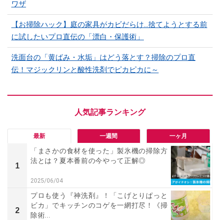
ワザ
【お掃除ハック】庭の家具がカビだらけ…捨てようとする前
に試したいプロ直伝の「漂白・保護術」
洗面台の「黄ばみ・水垢」はどう落とす？掃除のプロ直
伝！マジックリンと酸性洗剤でピカピカに～
最新
一週間
一ヶ月
「まさかの食材を使った」製氷機の掃除方
法とは？夏本番前の今やって正解◎
1
2025/06/04
プロも使う『神洗剤』！「こげとりぱっと
ビカ」でキッチンのコゲを一網打尽！《掃
2
除術...