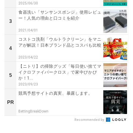
2025/06/30
食器洗い「サンサンスポンジ」使用レビュ
ー！人気の理由と口コミを紹介
3
2021/04/01
コストコ洗剤「ウルトラクリーン」をマニ
アが解説！日本ブランド品とコスパも比較
4
2023/04/22
【ニトリ】の掃除グッズ「毎日使い捨てマ
イクロファイバークロス」で家中ぴかぴ
5
か！1...
2023/09/23
競馬予想サイトの真実、暴露します。
PR
BettingBreakDown
Recommended by