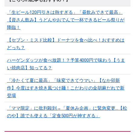
「生ビール120円引きは熱すぎる」「昼飲みできて最高」
【資さん飲み】うどんやおでんで一杯できるビール祭りが
降臨！
【セブン・ミスド比較】ドーナツを食べ比べ！おすすめは
どっち？
ハーゲンダッツが食べ放題！？予算4000円で味わう【うま
い焼肉店】知ってる？
「冷たくて夏に最高」「味変できてウマい」【なか卯新
作】今度はすき焼き風つけ麺！こだわりの金胡麻だれで新
登場
「ママ限定」に批判殺到→「夏休み企画」に緊急変更…【松
のや】誰でも使える「定食500円が神すぎる」