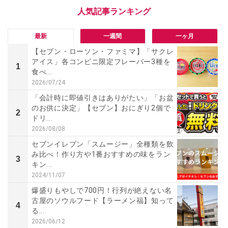
最新
一週間
一ヶ月
【セブン・ローソン・ファミマ】「サクレ
アイス」各コンビニ限定フレーバー3種を
1
食べ...
2026/07/24
「会計時に即値引きはありがたい」「お盆
のお供に決定」【セブン】おにぎり2個で
2
ドリ...
2026/08/08
セブンイレブン「スムージー」全種類を飲
み比べ！作り方や1番おすすめの味をラン
3
キン...
2024/11/07
爆盛りもやしで700円！行列が絶えない名
古屋のソウルフード【ラーメン福】知って
4
る...
2026/06/12