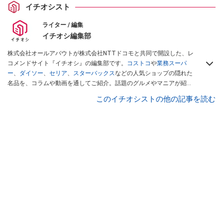
イチオシスト
ライター / 編集
イチオシ編集部
株式会社オールアバウトが株式会社NTTドコモと共同で開設した、レ
コメンドサイト『イチオシ』の編集部です。
コストコ
や
業務スーパ
ー
、
ダイソー
、
セリア
、
スターバックス
などの人気ショップの隠れた
名品を、コラムや動画を通してご紹介。話題のグルメやマニアが紹介
するアウトドア情報も満載です。配信しているコンテンツは専門家や
このイチオシストの他の記事を読む
インフルエンサーが実際に使用してレビューしています。毎日トレン
ド情報をお届けしているので、ぜひ
Googleニュースでフォロー
してく
ださい！