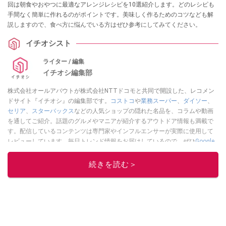
回は朝食やおやつに最適なアレンジレシピを10選紹介します。どのレシピも
手間なく簡単に作れるのがポイントです。美味しく作るためのコツなども解
説しますので、食べ方に悩んでいる方はぜひ参考にしてみてください。
イチオシスト
ライター / 編集
イチオシ編集部
株式会社オールアバウトが株式会社NTTドコモと共同で開設した、レコメン
ドサイト『イチオシ』の編集部です。
コストコ
や
業務スーパー
、
ダイソー
、
セリア
、
スターバックス
などの人気ショップの隠れた名品を、コラムや動画
を通してご紹介。話題のグルメやマニアが紹介するアウトドア情報も満載で
す。配信しているコンテンツは専門家やインフルエンサーが実際に使用して
レビューしています。毎日トレンド情報をお届けしているので、ぜひ
Google
ニュースでフォロー
してください！
続きを読む＞
このイチオシストの他の記事を読む