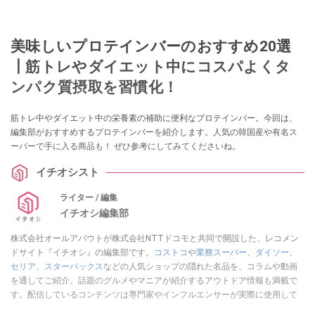
美味しいプロテインバーのおすすめ20選
┃筋トレやダイエット中にコスパよくタ
ンパク質摂取を習慣化！
筋トレ中やダイエット中の栄養素の補助に便利なプロテインバー。今回は、
編集部がおすすめするプロテインバーを紹介します。人気の韓国産や有名ス
ーパーで手に入る商品も！ ぜひ参考にしてみてくださいね。
イチオシスト
ライター / 編集
イチオシ編集部
株式会社オールアバウトが株式会社NTTドコモと共同で開設した、レコメン
ドサイト『イチオシ』の編集部です。
コストコ
や
業務スーパー
、
ダイソー
、
セリア
、
スターバックス
などの人気ショップの隠れた名品を、コラムや動画
を通してご紹介。話題のグルメやマニアが紹介するアウトドア情報も満載で
す。配信しているコンテンツは専門家やインフルエンサーが実際に使用して
レビューしています。毎日トレンド情報をお届けしているので、ぜひ
Google