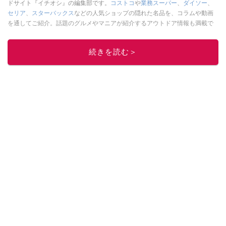
ドサイト『イチオシ』の編集部です。
コストコ
や
業務スーパー
、
ダイソー
、
セリア
、
スターバックス
などの人気ショップの隠れた名品を、コラムや動画
を通してご紹介。話題のグルメやマニアが紹介するアウトドア情報も満載で
す。配信しているコンテンツは専門家やインフルエンサーが実際に使用して
レビューしています。毎日トレンド情報をお届けしているので、ぜひ
Google
続きを読む＞
ニュースでフォロー
してください！
このイチオシストの他の記事を読む