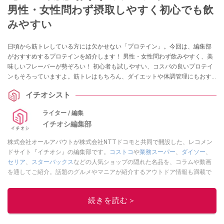
男性・女性問わず摂取しやすく初心でも飲
みやすい
日頃から筋トレしている方には欠かせない「プロテイン」。今回は、編集部
がおすすめするプロテインを紹介します！ 男性・女性問わず飲みやすく、美
味しいフレーバーが勢ぞろい！ 初心者も試しやすい、コスパの良いプロテイ
ンもそろっていますよ。筋トレはもちろん、ダイエットや体調管理にもおす
すめ！ ぜひ参考にしてみてくださいね。
イチオシスト
ライター / 編集
イチオシ編集部
株式会社オールアバウトが株式会社NTTドコモと共同で開設した、レコメン
ドサイト『イチオシ』の編集部です。
コストコ
や
業務スーパー
、
ダイソー
、
セリア
、
スターバックス
などの人気ショップの隠れた名品を、コラムや動画
を通してご紹介。話題のグルメやマニアが紹介するアウトドア情報も満載で
す。配信しているコンテンツは専門家やインフルエンサーが実際に使用して
レビューしています。毎日トレンド情報をお届けしているので、ぜひ
Google
続きを読む＞
ニュースでフォロー
してください！
このイチオシストの他の記事を読む