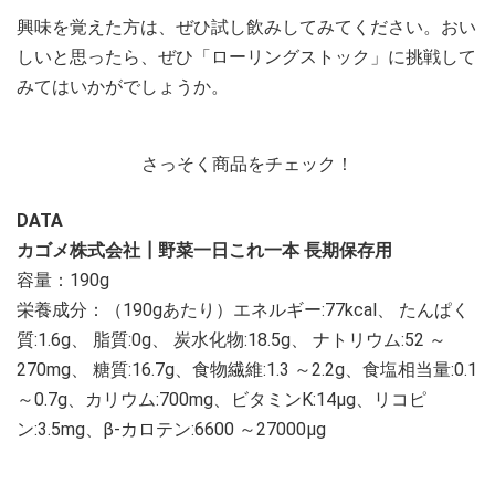
興味を覚えた方は、ぜひ試し飲みしてみてください。おい
しいと思ったら、ぜひ「ローリングストック」に挑戦して
みてはいかがでしょうか。
さっそく商品をチェック！
DATA
カゴメ株式会社┃野菜一日これ一本 長期保存用
容量：190g
栄養成分：（190gあたり）エネルギー:77kcal、 たんぱく
質:1.6g、 脂質:0g、 炭水化物:18.5g、 ナトリウム:52 ～
270mg、 糖質:16.7g、食物繊維:1.3 ～2.2g、食塩相当量:0.1
～0.7g、カリウム:700mg、ビタミンK:14μg、リコピ
ン:3.5mg、β-カロテン:6600 ～27000μg