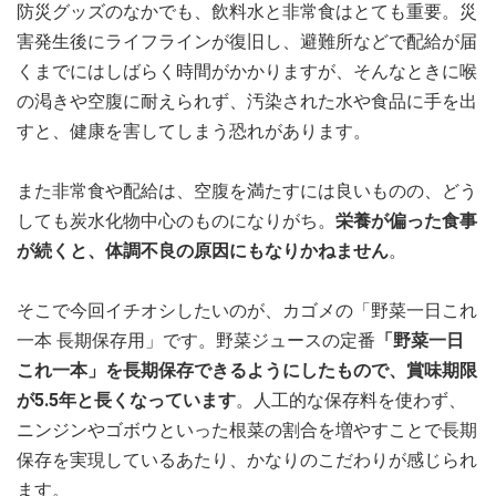
防災グッズのなかでも、飲料水と非常食はとても重要。災
害発生後にライフラインが復旧し、避難所などで配給が届
くまでにはしばらく時間がかかりますが、そんなときに喉
の渇きや空腹に耐えられず、汚染された水や食品に手を出
すと、健康を害してしまう恐れがあります。
また非常食や配給は、空腹を満たすには良いものの、どう
しても炭水化物中心のものになりがち。
栄養が偏った食事
が続くと、体調不良の原因にもなりかねません
。
そこで今回イチオシしたいのが、カゴメの「野菜一日これ
一本 長期保存用」です。野菜ジュースの定番
「野菜一日
これ一本」を長期保存できるようにしたもので、賞味期限
が5.5年と長くなっています
。人工的な保存料を使わず、
ニンジンやゴボウといった根菜の割合を増やすことで長期
保存を実現しているあたり、かなりのこだわりが感じられ
ます。