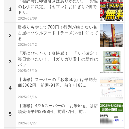
「会計時に即値引きはありがたい」「お盆
のお供に決定」【セブン】おにぎり2個で
1
ドリ...
2026/08/08
爆盛りもやしで700円！行列が絶えない名
古屋のソウルフード【ラーメン福】知って
2
る...
2026/06/12
「夏にぴったり！爽快感！」「リピ確定！
毎日食べたい！」【ガリガリ君】の新作は
3
パッ...
2025/06/10
【速報】スーパーの「お米5kg」は平均売
価3862円、前週-91円、前年+183...
4
2025/06/16
【速報】4/26スーパーの「お米5kg」は店
頭売価平均3988円、前週-7円、前...
5
2026/04/27