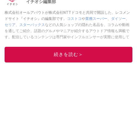
イチオシ編集部
株式会社オールアバウトが株式会社NTTドコモと共同で開設した、レコメン
ドサイト『イチオシ』の編集部です。
コストコ
や
業務スーパー
、
ダイソー
、
セリア
、
スターバックス
などの人気ショップの隠れた名品を、コラムや動画
を通してご紹介。話題のグルメやマニアが紹介するアウトドア情報も満載で
す。配信しているコンテンツは専門家やインフルエンサーが実際に使用して
レビューしています。毎日トレンド情報をお届けしているので、ぜひ
Google
ニュースでフォロー
してください！
続きを読む＞
このイチオシストの他の記事を読む