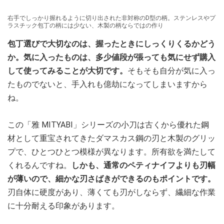
右手でしっかり握れるように切り出された非対称のD型の柄。ステンレスやプ
ラスチック包丁の柄には少ない、木製の柄ならではの作り
包丁選びで大切なのは、握ったときにしっくりくるかどう
か。気に入ったものは、多少値段が張っても気にせず購入
して使ってみることが大切です。
そもそも自分が気に入っ
たものでないと、手入れも億劫になってしまいますから
ね。
この「雅 MITYABI」シリーズの小刀は古くから優れた鋼
材として重宝されてきたダマスカス鋼の刃と木製のグリッ
プで、ひとつひとつ模様が異なります。所有欲を満たして
くれるんですね。
しかも、通常のペティナイフよりも刃幅
が薄いので、細かな刃さばきができるのもポイントです。
刃自体に硬度があり、薄くても刃がしならず、繊細な作業
に十分耐える印象があります。