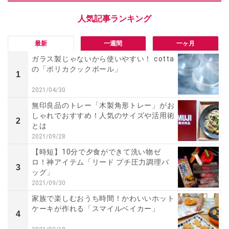
最新
一週間
一ヶ月
ガラス製じゃないから使いやすい！ cotta
の「ポリカクックボール」
1
2021/04/30
無印良品のトレー「木製角形トレー」がお
しゃれでおすすめ！人気のサイズや活用術
2
とは
2021/09/28
【時短】10分で夕食ができて洗い物ゼ
ロ！神アイテム「リード プチ圧力調理バ
3
ッグ」
2021/09/30
家族で楽しむおうち時間！かわいいホット
ケーキが作れる「スマイルベイカー」
4