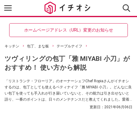
ホームページアドレス（URL）変更のお知らせ
キッチン
包丁、まな板
テーブルナイフ
ツヴィリングの包丁「雅 MIYABI 小刀」が
おすすめ！ 使い方から解説
「リストランテ・フローリア」のオーナーシェフChef Ropiaさんがイチオシ
するのは、包丁としても使えるペティナイフ「雅 MIYABI 小刀」。どんなに良
い包丁を使っても手入れが行き届いていないと、その能力は引き出せないと
語り、一番のポイントは、日々のメンテナンスだと教えてくれました。愛着
のない包丁よりも気に入った1本を持つほうが長く使ううえで重要になるんだ
更新日：
2021年06月06日
とか。