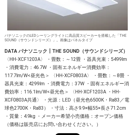
パナソニックのLEDシーリングライトに高品質スピーカーを搭載した「THE
SOUND（サウンドシリーズ）」。画像はパネルタイプ
DATA パナソニック┃THE SOUND（サウンドシリーズ）
〈HH-XCF1203A〉 ・畳数：～12畳 ・器具光束：5499lm
・消費電力：46.7W ・固有エネルギー消費効率：
117.7lm/W<昼光色＞ 〈HH-XCF0803A〉 ・畳数：～8畳 ・
器具光束：4299lm ・消費電力：37W ・固有エネルギー消
費効率：116.1lm/W<昼光色＞ 〈HH-XCF1203A ・HH-
XCF0803A共通〉 ・光源：LED（昼光色6500K・Ra83／電
球色2700K・Ra83） ・寸法：高さ9.9×幅55×長さ71.2cm
・質量：4.9kg ・メーカー希望小売価格：オープン価格
（価格は販売店にお問い合わせください。）