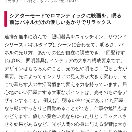
手元用リモコンはとてもシンプルで使いやすい
シアターモードでロマンティックに映画を。眠る
前はパネルだけの優しいあかりでリラックス
連携が無事に済んで、照明器具をスイッチオン。サウンド
シリーズ パネルタイプはシーンに合わせて、明るさ、パ
ネルの光り方、あかりの色が自在に調整でき、1回登録す
ればOK。 照明器具はインテリアの大事な構成要素です。
デザインはもちろんのこと、光の色や明るさ、照らし方が
重要。光によってインテリアの見え方が大きく変わり、そ
こで暮らす人の生活習慣まで変える力を持っています。居
心地のいい部屋にする大事なポイントは、光そのものをデ
ザインすること。 例えば、明るい白い光にあふれた部屋
なら朝にすっきりと目覚めることができ、仕事や勉強もは
かどります。優しい黄色い光ならゆったりとリラックスさ
せる効果があるなど、光が人間の心身に与える影響は大き