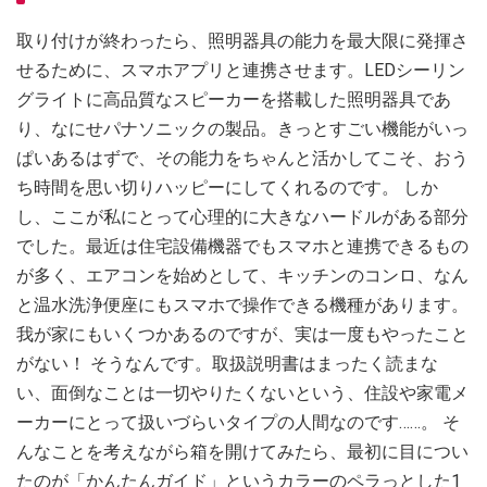
取り付けが終わったら、照明器具の能力を最大限に発揮さ
せるために、スマホアプリと連携させます。LEDシーリン
グライトに高品質なスピーカーを搭載した照明器具であ
り、なにせパナソニックの製品。きっとすごい機能がいっ
ぱいあるはずで、その能力をちゃんと活かしてこそ、おう
ち時間を思い切りハッピーにしてくれるのです。 しか
し、ここが私にとって心理的に大きなハードルがある部分
でした。最近は住宅設備機器でもスマホと連携できるもの
が多く、エアコンを始めとして、キッチンのコンロ、なん
と温水洗浄便座にもスマホで操作できる機種があります。
我が家にもいくつかあるのですが、実は一度もやったこと
がない！ そうなんです。取扱説明書はまったく読まな
い、面倒なことは一切やりたくないという、住設や家電メ
ーカーにとって扱いづらいタイプの人間なのです……。 そ
んなことを考えながら箱を開けてみたら、最初に目につい
たのが「かんたんガイド」というカラーのペラっとした1