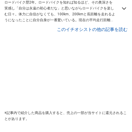
ロードバイク歴2年。ロードバイクを知れば知るほど、その奥深さを
実感し「自分は永遠の初心者だな」と思いながらロードバイクを楽し
む日々。体力に自信がなくても、100km、200kmと長距離を走れるよ
うになったことに自分自身が一番驚いている。現在の平均走行距離は
およそ月500km。また、YouTubeを始めたのは自分がロードバイクを
このイチオシストの他の記事を読む
好きになっていく過程を記録したかったから。
※記事内で紹介した商品を購入すると、売上の一部が当サイトに還元されるこ
とがあります。