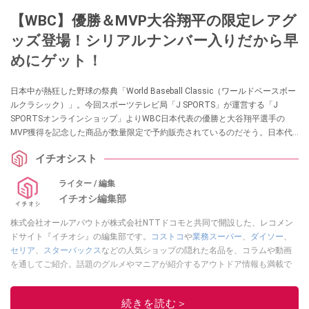
【WBC】優勝＆MVP大谷翔平の限定レアグ
ッズ登場！シリアルナンバー入りだから早
めにゲット！
日本中が熱狂した野球の祭典「World Baseball Classic（ワールドベースボー
ルクラシック）」。今回スポーツテレビ局「J SPORTS」が運営する「J
SPORTSオンラインショップ」よりWBC日本代表の優勝と大谷翔平選手の
MVP獲得を記念した商品が数量限定で予約販売されているのだそう。日本代
表が優勝した記念になるアイテムですので、ぜひチェックしてみてください
イチオシスト
ね。
ライター / 編集
イチオシ編集部
株式会社オールアバウトが株式会社NTTドコモと共同で開設した、レコメン
ドサイト『イチオシ』の編集部です。
コストコ
や
業務スーパー
、
ダイソー
、
セリア
、
スターバックス
などの人気ショップの隠れた名品を、コラムや動画
を通してご紹介。話題のグルメやマニアが紹介するアウトドア情報も満載で
す。配信しているコンテンツは専門家やインフルエンサーが実際に使用して
レビューしています。毎日トレンド情報をお届けしているので、ぜひ
Google
続きを読む＞
ニュースでフォロー
してください！