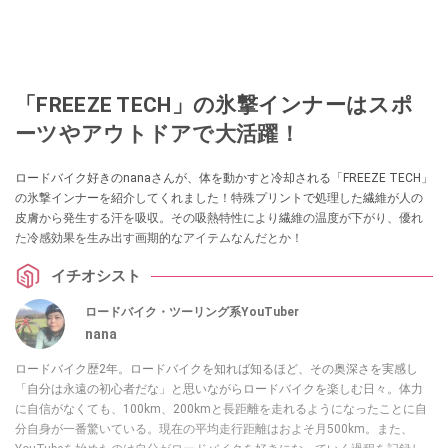
「FREEZE TECH」の氷撃インナーはスポ
ーツやアウトドアで大活躍！
ロードバイク好きのnanaさんが、体を動かすと冷却される「FREEZE TECH」
の氷撃インナーを紹介してくれました！特殊プリントで処理した繊維が人の
皮膚から発生する汗を吸収。その吸熱特性により繊維の温度が下がり、優れ
た冷感効果を生み出す画期的なアイテムなんだとか！
イチオシスト
ロードバイク・ツーリング系YouTuber
nana
ロードバイク歴2年。ロードバイクを知れば知るほど、その奥深さを実感し
「自分は永遠の初心者だな」と思いながらロードバイクを楽しむ日々。体力
に自信がなくても、100km、200kmと長距離を走れるようになったことに自
分自身が一番驚いている。現在の平均走行距離はおよそ月500km。また、