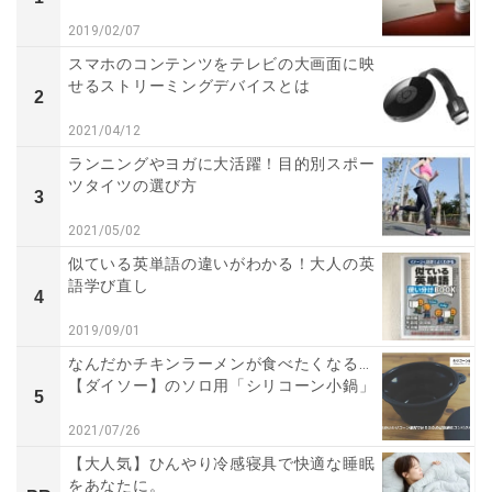
2019/02/07
スマホのコンテンツをテレビの大画面に映
せるストリーミングデバイスとは
2
2021/04/12
ランニングやヨガに大活躍！目的別スポー
ツタイツの選び方
3
2021/05/02
似ている英単語の違いがわかる！大人の英
語学び直し
4
2019/09/01
なんだかチキンラーメンが食べたくなる…
【ダイソー】のソロ用「シリコーン小鍋」
5
2021/07/26
【大人気】ひんやり冷感寝具で快適な睡眠
をあなたに。