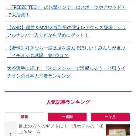
「FREEZE TECH」の氷撃インナーはスポーツやアウトドア
で大活躍！
【WBC】優勝＆MVP大谷翔平の限定レアグッズ登場！シリ
アルナンバー入りだから早めにゲット！
【野球】好きなら一度は足を運んでほしい！みんなが選ぶ
「イチオシの球場」第1位は？
大谷選手に続け！「次にメジャーで活躍しそう」と思うイ
チオシの日本人打者ランキング
最新
一週間
一ヶ月
目上の方へのギフトに！一流ホテルの「極
上体験」を
1