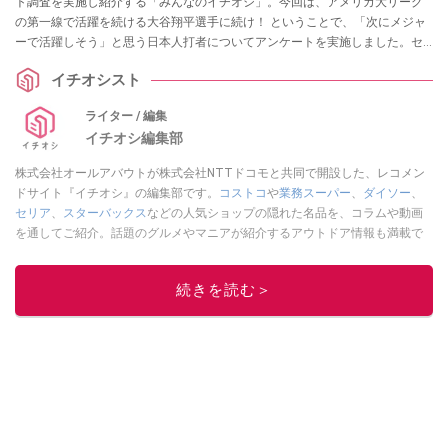
ト調査を実施し紹介する「みんなのイチオシ」。今回は、アメリカ大リーグ
の第一線で活躍を続ける大谷翔平選手に続け！ ということで、「次にメジャ
ーで活躍しそう」と思う日本人打者についてアンケートを実施しました。セ
パ両リーグの注目選手が分かるランキングをどうぞ！
イチオシスト
ライター / 編集
イチオシ編集部
株式会社オールアバウトが株式会社NTTドコモと共同で開設した、レコメン
ドサイト『イチオシ』の編集部です。
コストコ
や
業務スーパー
、
ダイソー
、
セリア
、
スターバックス
などの人気ショップの隠れた名品を、コラムや動画
を通してご紹介。話題のグルメやマニアが紹介するアウトドア情報も満載で
す。配信しているコンテンツは専門家やインフルエンサーが実際に使用して
レビューしています。毎日トレンド情報をお届けしているので、ぜひ
Google
続きを読む＞
ニュースでフォロー
してください！
このイチオシストの他の記事を読む