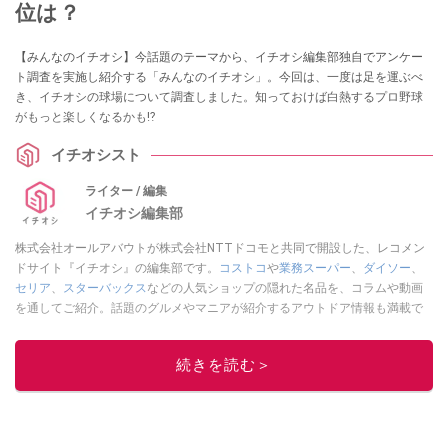
位は？
【みんなのイチオシ】今話題のテーマから、イチオシ編集部独自でアンケー
ト調査を実施し紹介する「みんなのイチオシ」。今回は、一度は足を運ぶべ
き、イチオシの球場について調査しました。知っておけば白熱するプロ野球
がもっと楽しくなるかも⁉
イチオシスト
ライター / 編集
イチオシ編集部
株式会社オールアバウトが株式会社NTTドコモと共同で開設した、レコメン
ドサイト『イチオシ』の編集部です。
コストコ
や
業務スーパー
、
ダイソー
、
セリア
、
スターバックス
などの人気ショップの隠れた名品を、コラムや動画
を通してご紹介。話題のグルメやマニアが紹介するアウトドア情報も満載で
す。配信しているコンテンツは専門家やインフルエンサーが実際に使用して
レビューしています。毎日トレンド情報をお届けしているので、ぜひ
Google
続きを読む＞
ニュースでフォロー
してください！
このイチオシストの他の記事を読む