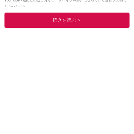
YouTubeを始めたのは自分がロードバイクを好きになっていく過程を記録し
たかったから。
このイチオシストの他の記事を読む
続きを読む＞