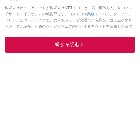
株式会社オールアバウトが株式会社NTTドコモと共同で開設した、レコメン
ドサイト『イチオシ』の編集部です。
コストコ
や
業務スーパー
、
ダイソー
、
セリア
、
スターバックス
などの人気ショップの隠れた名品を、コラムや動画
を通してご紹介。話題のグルメやマニアが紹介するアウトドア情報も満載で
す。配信しているコンテンツは専門家やインフルエンサーが実際に使用して
レビューしています。毎日トレンド情報をお届けしているので、ぜひ
Google
続きを読む＞
ニュースでフォロー
してください！
このイチオシストの他の記事を読む