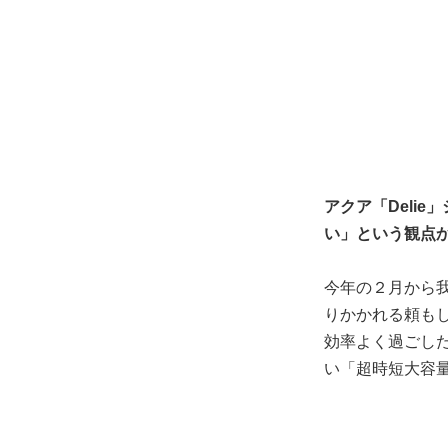
アクア「Deli
い」という観点か
今年の２月から
りかかれる頼も
効率よく過ごし
い「超時短大容