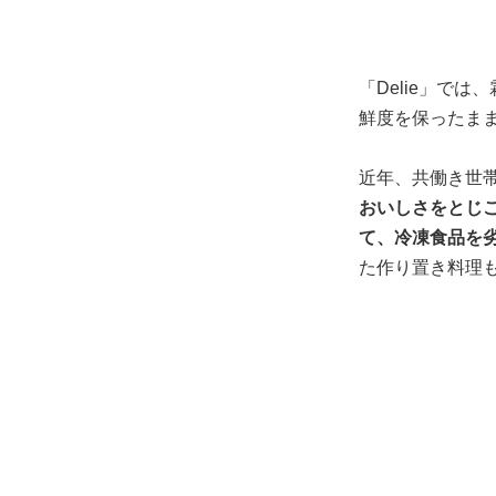
「Delie」で
鮮度を保ったま
近年、共働き世
おいしさをとじこ
て、冷凍食品を
た作り置き料理