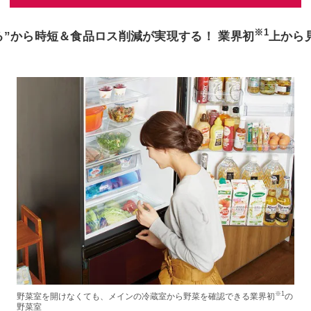
※1
る”から時短＆食品ロス削減が実現する！ 業界初
上から
※1
野菜室を開けなくても、メインの冷蔵室から野菜を確認できる業界初
の
野菜室