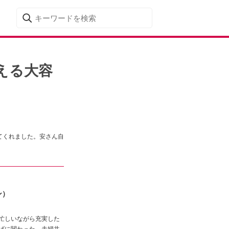
える大容
してくれました。安さん自
ン）
、忙しいながら充実した