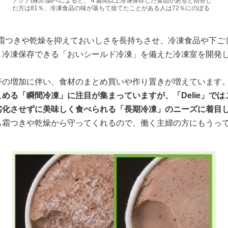
アクア(株)の調べによると、４週間以上冷凍保存した食品があると回答し
た方は81％、冷凍食品の味が落ちて捨てたことがある人は72％にのぼる
は、霜つきや乾燥を抑えておいしさを長持ちさせ、冷凍食品や下
ま冷凍保存できる「おいシールド冷凍」を備えた冷凍室を開発
帯の増加に伴い、食材のまとめ買いや作り置きが増えています
める「瞬間冷凍」に注目が集まっていますが、「Delie」で
劣化させずに美味しく食べられる「長期冷凍」のニーズに着目
も霜つきや乾燥から守ってくれるので、働く主婦の方にもうっ