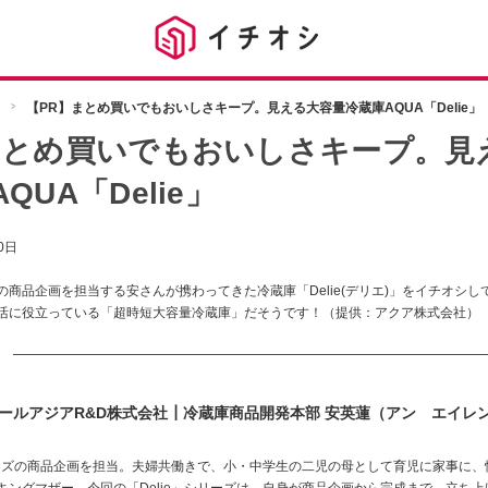
【PR】まとめ買いでもおいしさキープ。見える大容量冷蔵庫AQUA「Delie」
まとめ買いでもおいしさキープ。見
QUA「Delie」
0日
商品企画を担当する安さんが携わってきた冷蔵庫「Delie(デリエ)」をイチオシ
活に役立っている「超時短大容量冷蔵庫」だそうです！（提供：アクア株式会社）
ト
ールアジアR&D株式会社┃冷蔵庫商品開発本部 安英蓮（アン エイレ
シリーズの商品企画を担当。夫婦共働きで、小・中学生の二児の母として育児に家事に