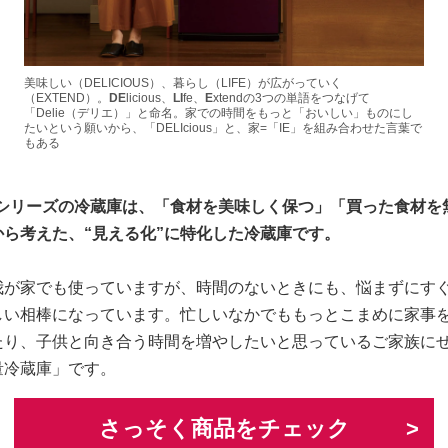
美味しい（DELICIOUS）、暮らし（LIFE）が広がっていく
（EXTEND）。
DE
licious、
LI
fe、
E
xtendの3つの単語をつなげて
「Delie（デリエ）」と命名。家での時間をもっと「おいしい」ものにし
たいという願いから、「DELIcious」と、家=「IE」を組み合わせた言葉で
もある
e」シリーズの冷蔵庫は、「食材を美味しく保つ」「買った食材
ら考えた、“見える化”に特化した冷蔵庫です。
我が家でも使っていますが、時間のないときにも、悩まずにす
しい相棒になっています。忙しいなかでももっとこまめに家事
たり、子供と向き合う時間を増やしたいと思っているご家族に
量冷蔵庫」です。
さっそく商品をチェック