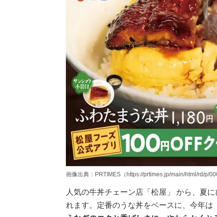
画像出典：PRTIMES（https://prtimes.jp/main/html/rd/p/0
人気の牛丼チェーン店「松屋」 から、夏に
れます。定番のうな丼をベースに、今年は