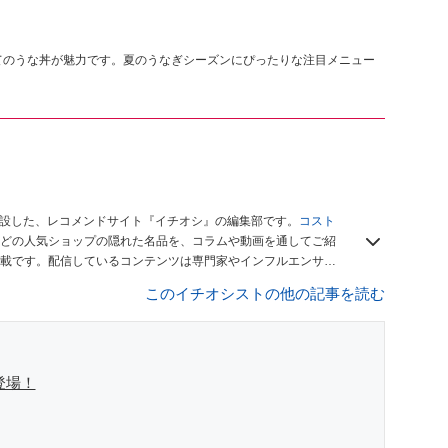
てのうな丼が魅力です。夏のうなぎシーズンにぴったりな注目メニュー
開設した、レコメンドサイト『イチオシ』の編集部です。
コスト
どの人気ショップの隠れた名品を、コラムや動画を通してご紹
載です。配信しているコンテンツは専門家やインフルエンサー
をお届けしているので、ぜひ
Googleニュースでフォロー
してく
このイチオシストの他の記事を読む
登場！