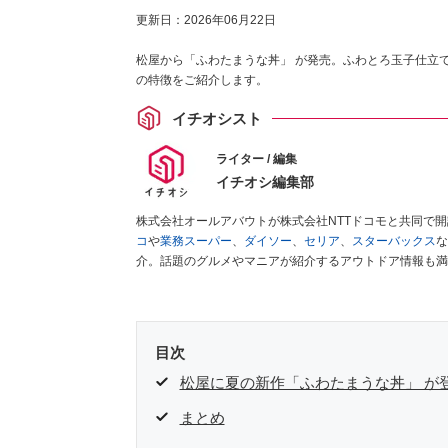
更新日：
2026年06月22日
松屋から「ふわたまうな丼」 が発売。ふわとろ玉子仕立
の特徴をご紹介します。
イチオシスト
ライター / 編集
イチオシ編集部
株式会社オールアバウトが株式会社NTTドコモと共同で
コ
や
業務スーパー
、
ダイソー
、
セリア
、
スターバックス
な
介。話題のグルメやマニアが紹介するアウトドア情報も満
が実際に使用してレビューしています。毎日トレンド情報
ださい！
目次
松屋に夏の新作「ふわたまうな丼」 が
まとめ