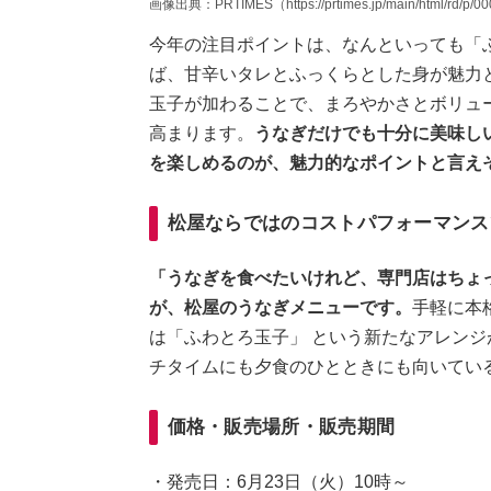
画像出典：PRTIMES（https://prtimes.jp/main/html/rd/p/0
今年の注目ポイントは、なんといっても「
ば、甘辛いタレとふっくらとした身が魅力
玉子が加わることで、まろやかさとボリュ
高まります。
うなぎだけでも十分に美味し
を楽しめるのが、魅力的なポイントと言え
松屋ならではのコストパフォーマンス
「うなぎを食べたいけれど、専門店はちょ
が、松屋のうなぎメニューです。
手軽に本
は「ふわとろ玉子」 という新たなアレン
チタイムにも夕食のひとときにも向いてい
価格・販売場所・販売期間
・発売日：6月23日（火）10時～