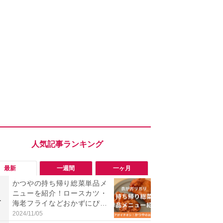
最新
一週間
一ヶ月
かつやの持ち帰り総菜単品メ
「会計時に
ニューを紹介！ロースカツ・
たい」「お
1
1
海老フライなどおかずにぴっ
【セブン】お
たり◎から揚げを実食レビュ
リンク1本が
2024/11/05
2026/08/08