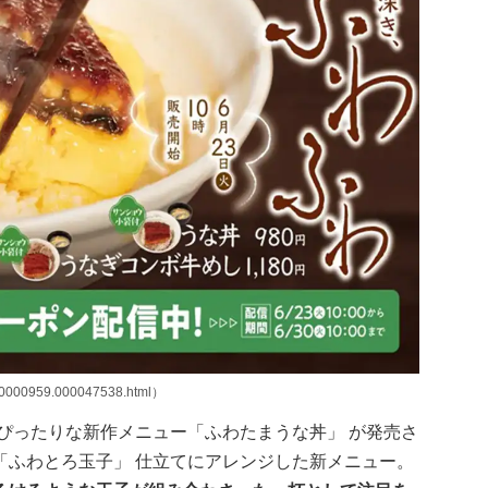
00000959.000047538.html）
ぴったりな新作メニュー「ふわたまうな丼」 が発売さ
「ふわとろ玉子」 仕立てにアレンジした新メニュー。