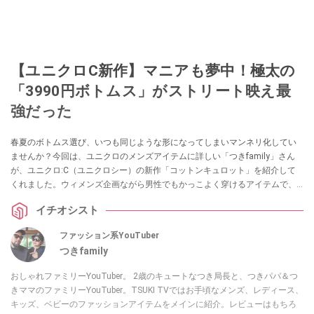
【ユニクロC新作】マニアも夢中！極太の
「3990円ボトムス」がストリート映え最
強だった
春夏のボトムス選び、いつも同じような形になってしまいマンネリ化してい
ませんか？今回は、ユニクロのメンズアイテムに詳しい「つきfamily」さん
が、ユニクロ:C（ユニクロシー）の新作「コットンキュロット」を紹介して
くれました。ウィメンズ企画ながら男性でもかっこよく穿けるアイテムで、
極端にボリュームのあるシルエットが魅力です。ストリートスタイルにも合
イチオシスト
わせやすいので、新しいボトムスを探している方は必見です！
ファッション系YouTuber
つきfamily
おしゃれファミリーYouTuber。 2歳のキュートなつき局長と、つきパパ＆つ
きママのファミリーYouTuber。TSUKI TVではお手頃なメンズ、レディース、
キッズ、ベビーのファッションアイテムをメインに紹介。レビューはもちろ