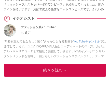
「ウォッシャブルスキッパーポロワンピース」を紹介してくれました。体の
ラインを拾いすぎず、お家で洗える優秀なニットワンピースです。きれいめ
にもカジュアルにも着回せる万能アイテムなので、春夏の服装にお悩みの方
イチオシスト
は必見です！
ファッション系YouTuber
ちえこ
"年齢を重ねても女らしく装う"きっかけとなる動画を
YouTubeチャンネル
では
発信しています。ユニクロやGUの購入品とコーディネートの作り方、カジュ
アル〜キャリアコーデまで幅広く発信していきます。NYのイメージコンサル
タントメソッドを習得し「自分らしいファッションスタイルづくり」テーマ
にイメージコンサルタントとしてアドバイスさせていただいております。ま
た、自身のキャリアコーデでもそのメソッドを活用し、経験とスキルを日々
続きを読む＞
積み上げ続けている外資系企業のコンサルタント（25年以上のキャリア）か
つ２児の母です。
このイチオシストの他の記事を読む