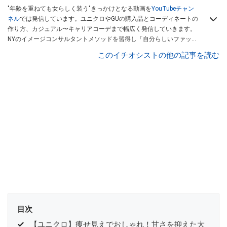
"年齢を重ねても女らしく装う"きっかけとなる動画を
YouTubeチャン
ネル
では発信しています。ユニクロやGUの購入品とコーディネートの
作り方、カジュアル〜キャリアコーデまで幅広く発信していきます。
NYのイメージコンサルタントメソッドを習得し「自分らしいファッシ
ョンスタイルづくり」テーマにイメージコンサルタントとしてアドバ
このイチオシストの他の記事を読む
イスさせていただいております。また、自身のキャリアコーデでもそ
のメソッドを活用し、経験とスキルを日々積み上げ続けている外資系
企業のコンサルタント（25年以上のキャリア）かつ２児の母です。
目次
【ユニクロ】痩せ見えでおしゃれ！甘さを抑えた大