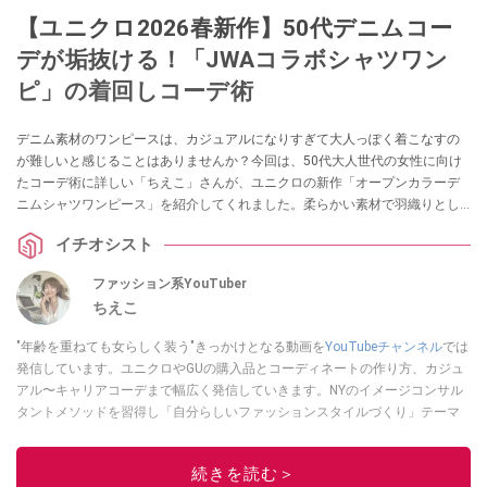
【ユニクロ2026春新作】50代デニムコー
デが垢抜ける！「JWAコラボシャツワン
ピ」の着回しコーデ術
デニム素材のワンピースは、カジュアルになりすぎて大人っぽく着こなすの
が難しいと感じることはありませんか？今回は、50代大人世代の女性に向け
たコーデ術に詳しい「ちえこ」さんが、ユニクロの新作「オープンカラーデ
ニムシャツワンピース」を紹介してくれました。柔らかい素材で羽織りとし
ても使え、体型を綺麗に見せてくれる優秀なアイテムです。春に向けて着回
イチオシスト
せる服を探している方は必見です！
ファッション系YouTuber
ちえこ
"年齢を重ねても女らしく装う"きっかけとなる動画を
YouTubeチャンネル
では
発信しています。ユニクロやGUの購入品とコーディネートの作り方、カジュ
アル〜キャリアコーデまで幅広く発信していきます。NYのイメージコンサル
タントメソッドを習得し「自分らしいファッションスタイルづくり」テーマ
にイメージコンサルタントとしてアドバイスさせていただいております。ま
た、自身のキャリアコーデでもそのメソッドを活用し、経験とスキルを日々
続きを読む＞
積み上げ続けている外資系企業のコンサルタント（25年以上のキャリア）か