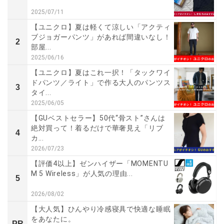
2025/07/11
【ユニクロ】夏は軽くて涼しい「アクティ
ブジョガーパンツ」があれば間違いなし！
2
部屋...
2025/06/16
【ユニクロ】夏はこれ一択！「タックワイ
ドパンツ／ライト」で作る大人のパンツス
3
タイ...
2025/06/05
【GUベストセラー】50代“骨スト”さんは
絶対買って！着るだけで華奢見え「リブ
4
カ...
2026/07/23
【評価4以上】ゼンハイザー「MOMENTU
M 5 Wireless」が人気の理由...
5
2026/08/02
【大人気】ひんやり冷感寝具で快適な睡眠
をあなたに。
PR