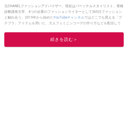
元CHANELファッションアドバイザー。現在はパーソナルスタイリスト、骨格
診断講座主宰、4つの企業のファッションライターとして365日ファッション
と触れ合う。2019年から始めた
YouTubeチャンネル
ではどこでも買える「プ
チプラ」アイテムを用いた、大人フェミニンコーデの作り方などを配信して
いる。
木村えりなのSNSはこちら
このイチオシストの他の記事を読む
続きを読む＞