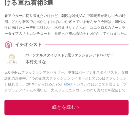
ける重ね着術3選
春アウターに切り替えたいけれど、朝晩は冷え込んで寒暖差が激しい今の時
期。どんな服装でお出かけすればいいか迷っていませんか？今回は、50代女
性に向けたコーデ術に詳しい「木村えりな」さんが、ユニクロ:Cのノーカラ
ータイプの「トレンチコート」を使った重ね着術を3つ紹介してくれました。
手持ちのアイテムと組み合わせるだけで、暖かく垢抜けた印象になるテクニ
イチオシスト
ックは必見です！ 春の服装にお悩みの方はぜひ参考にしてみてください。
パーソナルスタイリスト / 元ファッションアドバイザー
木村えりな
元CHANELファッションアドバイザー。現在はパーソナルスタイリスト、骨格
診断講座主宰、4つの企業のファッションライターとして365日ファッション
と触れ合う。2019年から始めた
YouTubeチャンネル
ではどこでも買える「プ
チプラ」アイテムを用いた、大人フェミニンコーデの作り方などを配信して
いる。
木村えりなのSNSはこちら
このイチオシストの他の記事を読む
続きを読む＞