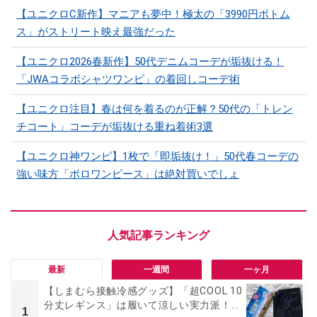
【ユニクロC新作】マニアも夢中！極太の「3990円ボトム
ス」がストリート映え最強だった
【ユニクロ2026春新作】50代デニムコーデが垢抜ける！
「JWAコラボシャツワンピ」の着回しコーデ術
【ユニクロ注目】春は何を着るのが正解？50代の「トレン
チコート」コーデが垢抜ける重ね着術3選
【ユニクロ神ワンピ】1枚で「即垢抜け！」50代春コーデの
強い味方「ポロワンピース」は絶対買いでしょ
最新
一週間
一ヶ月
【しまむら接触冷感グッズ】「超COOL 10
分丈レギンス」は履いて涼しい実力派！...
1