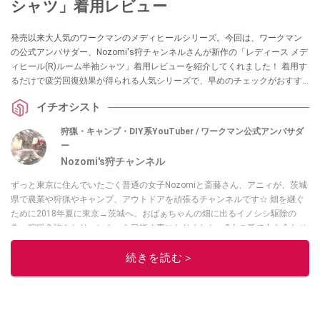
シャツ」着用レビュー
発売以来大人気のワークマンのメディヒールシリーズ。今回は、ワークマン
の公式アンバサダー、Nozomi's狩チャンネルさんが新作の「レディース メデ
ィヒール(R)ルーム半袖シャツ」着用レビューを紹介してくれました！ 着用す
るだけで疲労回復効果が得られる人気シリーズで、早めのチェックがおすす
めなんだとか。気になっている方は、ぜひチェックしてみてください。
イチオシスト
狩猟・キャンプ・DIY系YouTuber / ワークマン公式アンバサダ
ー
Nozomi's狩チャンネル
ずっと東京に住んでいたごく普通の女子Nozomiと斎藤さん、アニィが、茨城
県で農業や狩猟やキャンプ、アウトドアを頑張るチャンネルです☆ 畑を継ぐ
ために2018年夏に東京→茨城へ。おばぁちゃんの畑に出るイノシシ駆除の
為、狩猟免許をとりハンターを目指す事になりました。3人の孫で力を合わせ
て頑張ります！ 私達は趣味で狩猟をする”トロフィー・ハンティング”をする
気はありません。おばあちゃんの畑を守りたい！ 地元の農家さんを守りた
続きを読む＞
い！ とそう思うのです。
このイチオシストの他の記事を読む