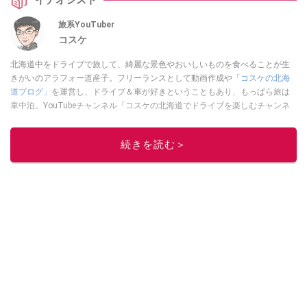
イチオシスト
旅系YouTuber
コスケ
北海道中をドライブで旅して、綺麗な景色やおいしいものを食べることが生
きがいのアラフォー道産子。フリーランスとして動画作成や
「コスケの北海
道ブログ」
を運営し、ドライブ＆車が好きということもあり、もっぱら旅は
車中泊。YouTubeチャンネル「コスケの北海道でドライブを楽しむチャンネ
ル」では、北海道の情報や車中泊の様子、旅だけではなく車のレポートなど
も配信中。
続きを読む＞
このイチオシストの他の記事を読む