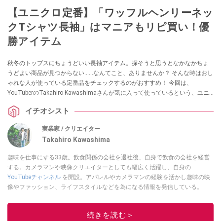
【ユニクロ定番】「ワッフルヘンリーネッ
クTシャツ長袖」はマニアもリピ買い！優
勝アイテム
秋冬のトップスにちょうどいい長袖アイテム。探そうと思うとなかなかちょ
うどよい商品が見つからない……なんてこと、ありませんか？ そんな時はおし
ゃれな人が使っている定番品をチェックするのがおすすめ！ 今回は、
YouTuberのTakahiro Kawashimaさんが気に入って使っているという、ユニ
クロの「ワッフルヘンリーネックTシャツ長袖」を紹介してくれました。気に
イチオシスト
なる方はぜひチェックしてみてください。
実業家 / クリエイター
Takahiro Kawashima
趣味を仕事にする33歳。飲食関係の会社を退社後、自身で飲食の会社を経営
する。カメラマンや映像クリエイターとしても幅広く活躍し、自身の
YouTubeチャンネル
を開設。アパレルやカメラマンの経験を活かし趣味の映
像やファッション、ライフスタイルなどを為になる情報を発信している。
このイチオシストの他の記事を読む
続きを読む＞