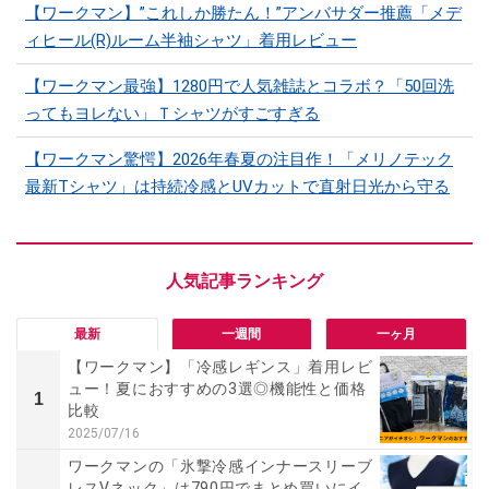
【ワークマン】”これしか勝たん！”アンバサダー推薦「メデ
ィヒール(R)ルーム半袖シャツ」着用レビュー
【ワークマン最強】1280円で人気雑誌とコラボ？「50回洗
ってもヨレない」Ｔシャツがすごすぎる
【ワークマン驚愕】2026年春夏の注目作！「メリノテック
最新Tシャツ」は持続冷感とUVカットで直射日光から守る
最新
一週間
一ヶ月
【ワークマン】「冷感レギンス」着用レビ
ュー！夏におすすめの3選◎機能性と価格
1
比較
2025/07/16
ワークマンの「氷撃冷感インナースリーブ
レスVネック」は790円でまとめ買いにイ