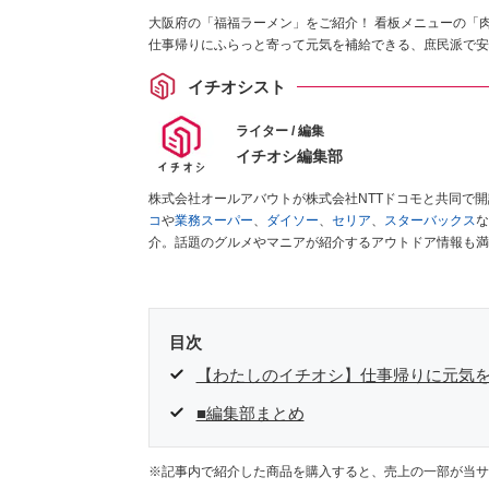
大阪府の「福福ラーメン」をご紹介！ 看板メニューの「
仕事帰りにふらっと寄って元気を補給できる、庶民派で安
イチオシスト
ライター / 編集
イチオシ編集部
株式会社オールアバウトが株式会社NTTドコモと共同で
コ
や
業務スーパー
、
ダイソー
、
セリア
、
スターバックス
な
介。話題のグルメやマニアが紹介するアウトドア情報も満
が実際に使用してレビューしています。毎日トレンド情報
ださい！
目次
【わたしのイチオシ】仕事帰りに元気を
■編集部まとめ
※記事内で紹介した商品を購入すると、売上の一部が当サ