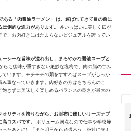
である「肉醤油ラーメン」 は、運ばれてきて目の前に
る圧倒的な迫力があります。
丼いっぱいに美しく広が
群で、お肉好きにはたまらないビジュアルを誇ってい
ューシーな旨味が溢れ出し、まろやかな醤油スープと
がらも後味が重すぎない絶妙な塩梅で、肉の脂の甘み
しています。モチモチの麺をすすればスープがしっか
積み重なっていきます。肉好きの方はもちろんのこ
で飽きずに美味しく楽しめるバランスの良さが最大の
クオリティを誇りながら、お財布に優しいリーズナブ
に高コスパです。
ボリューム満点なので仕事や学校帰
わったあとには「また明日から頑張ろう、絶対に来よ