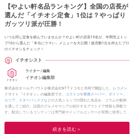
【やよい軒名品ランキング】全国の店長が
選んだ「イチオシ定食」1位は？やっぱり
ガッツリ派が圧勝！
いつも同じ定食を頼んでいませんか？やよい軒の店長19名が、年間売上トッ
プ10から選んだ「本当にウマい」メニューを大公開！販売数1位を抑えたプロ
のイチオシをチェック！
イチオシスト
ライター / 編集
イチオシ編集部
株式会社オールアバウトが株式会社NTTドコモと共同で開設した、レコメン
ドサイト『イチオシ』の編集部です。
コストコ
や
業務スーパー
、
ダイソー
、
セリア
、
スターバックス
などの人気ショップの隠れた名品を、コラムや動画
を通してご紹介。話題のグルメやマニアが紹介するアウトドア情報も満載で
す。配信しているコンテンツは専門家やインフルエンサーが実際に使用して
レビューしています。毎日トレンド情報をお届けしているので、ぜひ
Google
ニュースでフォロー
してください！
続きを読む＞
このイチオシストの他の記事を読む