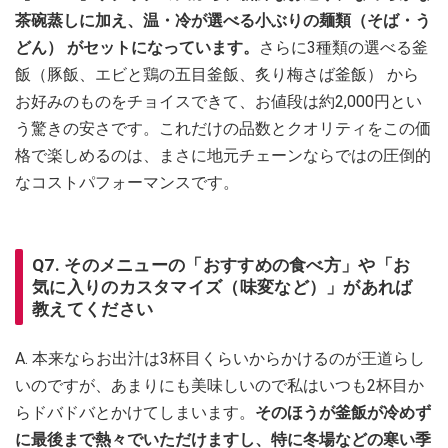
茶碗蒸しに加え、温・冷が選べる小ぶりの麺類（そば・う
どん） がセットになっています。
さらに3種類の選べる釜
飯（豚飯、エビと鶏の五目釜飯、炙り梅さば釜飯） から
お好みのものをチョイスできて、お値段は約2,000円とい
う驚きの安さです。これだけの品数とクオリティをこの価
格で楽しめるのは、まさに地元チェーンならではの圧倒的
なコストパフォーマンスです。
Q7. そのメニューの「おすすめの食べ方」や「お
気に入りのカスタマイズ（味変など）」があれば
教えてください
A. 本来ならお出汁は3杯目くらいからかけるのが王道らし
いのですが、あまりにも美味しいので私はいつも2杯目か
らドバドバとかけてしまいます。
そのほうが釜飯が冷めず
に最後まで熱々でいただけますし、特に冬場などの寒い季