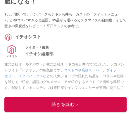
腹になる！
1000円以下で、ハンバーグもチキンも丼も！ガストの「フィットメニュー
2」が神コスパすぎると話題。39品から選べるカスタマイズの自由度、そして
驚きの満腹感をレビュー！平日ランチの参考に。
イチオシスト
ライター / 編集
イチオシ編集部
株式会社オールアバウトが株式会社NTTドコモと共同で開設した、レコメン
ドサイト『イチオシ』の編集部です。
コストコ
や
業務スーパー
、
ダイソー
、
セリア
、
スターバックス
などの人気ショップの隠れた名品を、コラムや動画
を通してご紹介。話題のグルメやマニアが紹介するアウトドア情報も満載で
す。配信しているコンテンツは専門家やインフルエンサーが実際に使用して
レビューしています。毎日トレンド情報をお届けしているので、ぜひ
Google
ニュースでフォロー
してください！
続きを読む＞
このイチオシストの他の記事を読む