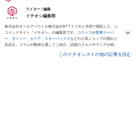
ライター / 編集
イチオシ編集部
株式会社オールアバウトが株式会社NTTドコモと共同で開設した、レ
コメンドサイト『イチオシ』の編集部です。
コストコ
や
業務スーパ
ー
、
ダイソー
、
セリア
、
スターバックス
などの人気ショップの隠れた
名品を、コラムや動画を通してご紹介。話題のグルメやマニアが紹介
するアウトドア情報も満載です。配信しているコンテンツは専門家や
このイチオシストの他の記事を読む
インフルエンサーが実際に使用してレビューしています。毎日トレン
ド情報をお届けしているので、ぜひ
Googleニュースでフォロー
してく
ださい！