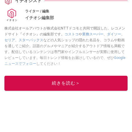
イチオシスト
ライター / 編集
イチオシ編集部
株式会社オールアバウトが株式会社NTTドコモと共同で開設した、レコメン
ドサイト『イチオシ』の編集部です。
コストコ
や
業務スーパー
、
ダイソー
、
セリア
、
スターバックス
などの人気ショップの隠れた名品を、コラムや動画
を通してご紹介。話題のグルメやマニアが紹介するアウトドア情報も満載で
す。配信しているコンテンツは専門家やインフルエンサーが実際に使用して
レビューしています。毎日トレンド情報をお届けしているので、ぜひ
Google
ニュースでフォロー
してください！
このイチオシストの他の記事を読む
続きを読む＞