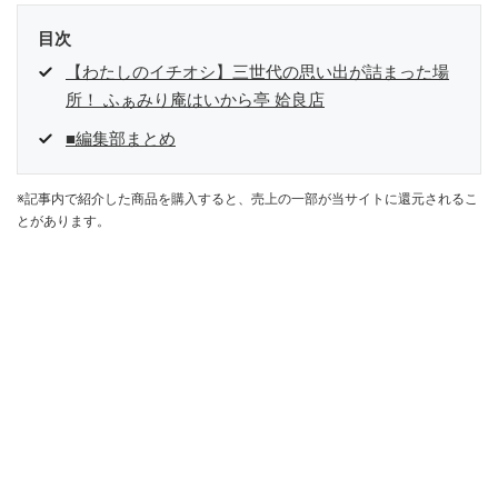
目次
【わたしのイチオシ】三世代の思い出が詰まった場
所！ ふぁみり庵はいから亭 姶良店
■編集部まとめ
※記事内で紹介した商品を購入すると、売上の一部が当サイトに還元されるこ
とがあります。