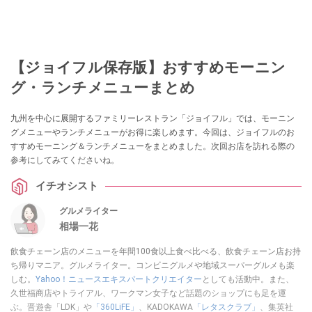
【ジョイフル保存版】おすすめモーニン
グ・ランチメニューまとめ
九州を中心に展開するファミリーレストラン「ジョイフル」では、モーニン
グメニューやランチメニューがお得に楽しめます。今回は、ジョイフルのお
すすめモーニング＆ランチメニューをまとめました。次回お店を訪れる際の
参考にしてみてくださいね。
イチオシスト
グルメライター
相場一花
飲食チェーン店のメニューを年間100食以上食べ比べる、飲食チェーン店お持
ち帰りマニア。グルメライター。コンビニグルメや地域スーパーグルメも楽
しむ。
Yahoo！ニュースエキスパートクリエイター
としても活動中。また、
久世福商店やトライアル、ワークマン女子など話題のショップにも足を運
ぶ。晋遊舎「LDK」や
「360LiFE」
、KADOKAWA
「レタスクラブ」
、集英社