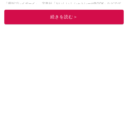
「週刊プレイボーイ」、宝島社「おいしい！ シャトレーゼBOOK」などでグ
ルメライター、食の専門家として出演実績あり。
続きを読む＞
このイチオシストの他の記事を読む