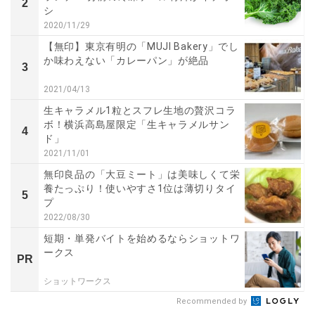
2
シ
2020/11/29
【無印】東京有明の「MUJI Bakery」でし
か味わえない「カレーパン」が絶品
3
2021/04/13
生キャラメル1粒とスフレ生地の贅沢コラ
ボ！横浜高島屋限定「生キャラメルサン
4
ド」
2021/11/01
無印良品の「大豆ミート」は美味しくて栄
養たっぷり！使いやすさ1位は薄切りタイ
5
プ
2022/08/30
短期・単発バイトを始めるならショットワ
ークス
PR
ショットワークス
Recommended by