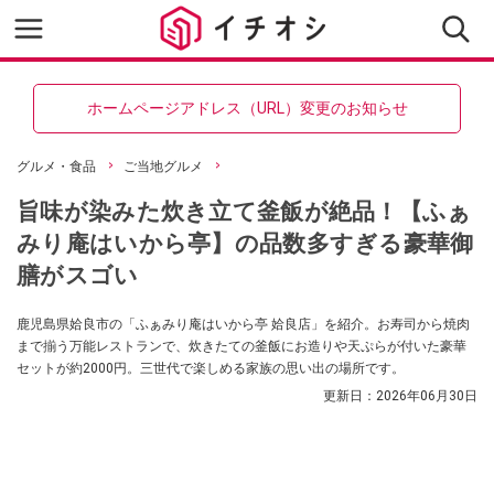
ホームページアドレス（URL）変更のお知らせ
グルメ・食品
ご当地グルメ
旨味が染みた炊き立て釜飯が絶品！【ふぁ
みり庵はいから亭】の品数多すぎる豪華御
膳がスゴい
鹿児島県姶良市の「ふぁみり庵はいから亭 姶良店」を紹介。お寿司から焼肉
まで揃う万能レストランで、炊きたての釜飯にお造りや天ぷらが付いた豪華
セットが約2000円。三世代で楽しめる家族の思い出の場所です。
更新日：
2026年06月30日