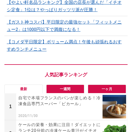
【やよい軒名品ランキング】全国の店長が選んだ「イチオ
シ定食」1位は？やっぱりガッツリ派が圧勝！
【ガスト神コスパ】平日限定の最強セット「フィットメニ
ュー2」は1000円以下で満腹になる！
【コメダ平日限定】ボリューム満点！午後も頑張れるおす
すめランチメニュー
最新
一週間
一ヶ月
自宅で本場フランスのパンが楽しめる！冷
凍食品専門スーパー「ピカール」
1
2020/11/30
ケールの栄養・効果に注目！ダイエットに
ランチ20分前の冷凍ケール青汁がイチオ