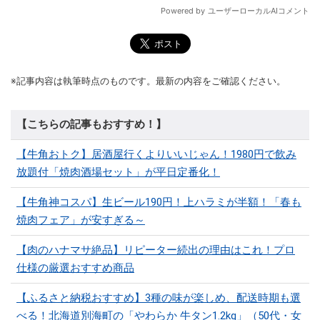
※記事内容は執筆時点のものです。最新の内容をご確認ください。
【こちらの記事もおすすめ！】
【牛角おトク】居酒屋行くよりいいじゃん！1980円で飲み
放題付「焼肉酒場セット」が平日定番化！
【牛角神コスパ】生ビール190円！上ハラミが半額！「春も
焼肉フェア」が安すぎる～
【肉のハナマサ絶品】リピーター続出の理由はこれ！プロ
仕様の厳選おすすめ商品
【ふるさと納税おすすめ】3種の味が楽しめ、配送時期も選
べる！北海道別海町の「やわらか 牛タン1.2kg」（50代・女