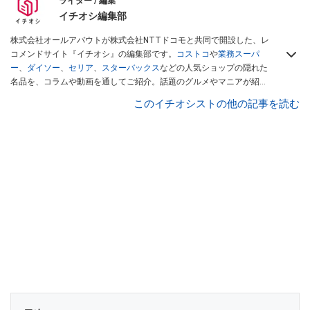
ライター / 編集
イチオシ編集部
株式会社オールアバウトが株式会社NTTドコモと共同で開設した、レ
コメンドサイト『イチオシ』の編集部です。
コストコ
や
業務スーパ
ー
、
ダイソー
、
セリア
、
スターバックス
などの人気ショップの隠れた
名品を、コラムや動画を通してご紹介。話題のグルメやマニアが紹介
するアウトドア情報も満載です。配信しているコンテンツは専門家や
このイチオシストの他の記事を読む
インフルエンサーが実際に使用してレビューしています。毎日トレン
ド情報をお届けしているので、ぜひ
Googleニュースでフォロー
してく
ださい！