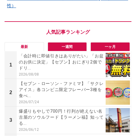
性）
最新
一週間
一ヶ月
「会計時に即値引きはありがたい」「お盆
のお供に決定」【セブン】おにぎり2個で
1
ドリ...
2026/08/08
【セブン・ローソン・ファミマ】「サクレ
アイス」各コンビニ限定フレーバー3種を
2
食べ...
2026/07/24
爆盛りもやしで700円！行列が絶えない名
古屋のソウルフード【ラーメン福】知って
3
る...
2026/06/12