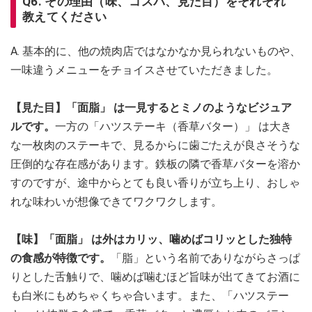
Q6. その理由（味、コスパ、見た目）をそれぞれ
教えてください
A. 基本的に、他の焼肉店ではなかなか見られないものや、
一味違うメニューをチョイスさせていただきました。
【見た目】「面脂」 は一見するとミノのようなビジュア
ルです。
一方の「ハツステーキ（香草バター）」 は大き
な一枚肉のステーキで、見るからに歯ごたえが良さそうな
圧倒的な存在感があります。鉄板の隣で香草バターを溶か
すのですが、途中からとても良い香りが立ち上り、おしゃ
れな味わいが想像できてワクワクします。
【味】「面脂」 は外はカリッ、噛めばコリッとした独特
の食感が特徴です。
「脂」という名前でありながらさっぱ
りとした舌触りで、噛めば噛むほど旨味が出てきてお酒に
も白米にもめちゃくちゃ合います。また、「ハツステー