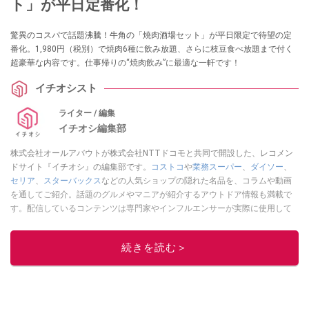
ト」が平日定番化！
驚異のコスパで話題沸騰！牛角の「焼肉酒場セット」が平日限定で待望の定
番化。1,980円（税別）で焼肉6種に飲み放題、さらに枝豆食べ放題まで付く
超豪華な内容です。仕事帰りの“焼肉飲み”に最適な一軒です！
イチオシスト
ライター / 編集
イチオシ編集部
株式会社オールアバウトが株式会社NTTドコモと共同で開設した、レコメン
ドサイト『イチオシ』の編集部です。
コストコ
や
業務スーパー
、
ダイソー
、
セリア
、
スターバックス
などの人気ショップの隠れた名品を、コラムや動画
を通してご紹介。話題のグルメやマニアが紹介するアウトドア情報も満載で
す。配信しているコンテンツは専門家やインフルエンサーが実際に使用して
レビューしています。毎日トレンド情報をお届けしているので、ぜひ
Google
ニュースでフォロー
してください！
続きを読む＞
このイチオシストの他の記事を読む