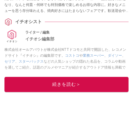
なり、なんと何皿・何杯でも特別価格で楽しめるお得な内容に。好きなメニ
ューを思う存分味わえる、焼肉好きにはたまらないフェアです。歓送迎会や
春の集まりにもぴったりのこのチャンス。気になるフェアの詳細を、さっそ
イチオシスト
くご紹介していきます！
ライター / 編集
イチオシ編集部
株式会社オールアバウトが株式会社NTTドコモと共同で開設した、レコメン
ドサイト『イチオシ』の編集部です。
コストコ
や
業務スーパー
、
ダイソー
、
セリア
、
スターバックス
などの人気ショップの隠れた名品を、コラムや動画
を通してご紹介。話題のグルメやマニアが紹介するアウトドア情報も満載で
す。配信しているコンテンツは専門家やインフルエンサーが実際に使用して
レビューしています。毎日トレンド情報をお届けしているので、ぜひ
Google
続きを読む＞
ニュースでフォロー
してください！
このイチオシストの他の記事を読む