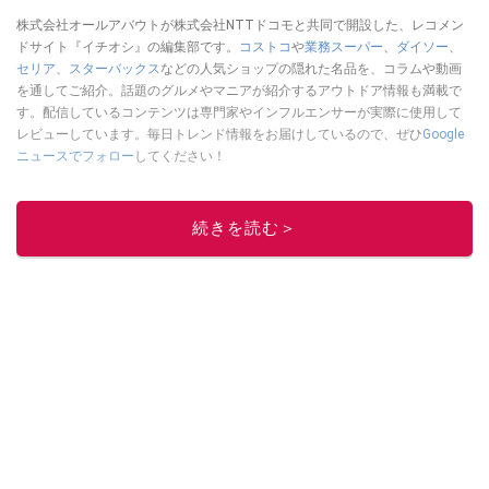
株式会社オールアバウトが株式会社NTTドコモと共同で開設した、レコメン
ドサイト『イチオシ』の編集部です。
コストコ
や
業務スーパー
、
ダイソー
、
セリア
、
スターバックス
などの人気ショップの隠れた名品を、コラムや動画
を通してご紹介。話題のグルメやマニアが紹介するアウトドア情報も満載で
す。配信しているコンテンツは専門家やインフルエンサーが実際に使用して
レビューしています。毎日トレンド情報をお届けしているので、ぜひ
Google
ニュースでフォロー
してください！
このイチオシストの他の記事を読む
続きを読む＞